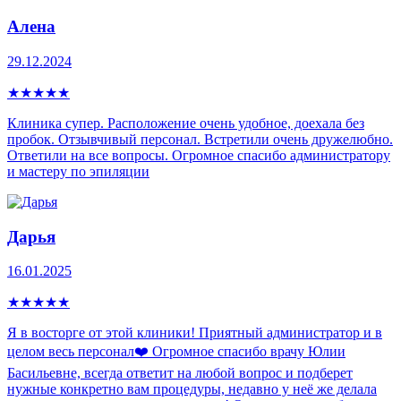
Алена
29.12.2024
★
★
★
★
★
Клиника супер. Расположение очень удобное, доехала без
пробок. Отзывчивый персонал. Встретили очень дружелюбно.
Ответили на все вопросы. Огромное спасибо администратору
и мастеру по эпиляции
Дарья
16.01.2025
★
★
★
★
★
Я в восторге от этой клиники! Приятный администратор и в
целом весь персонал❤️ Огромное спасибо врачу Юлии
Басильевне, всегда ответит на любой вопрос и подберет
нужные конкретно вам процедуры, недавно у неё же делала