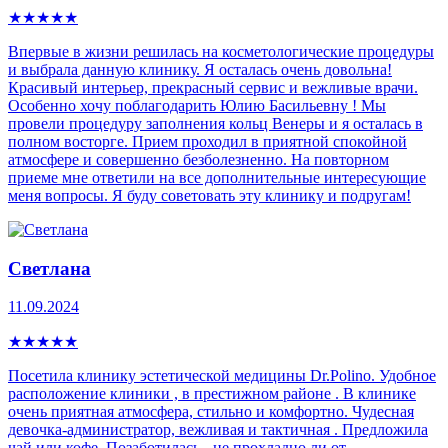
★
★
★
★
★
Впервые в жизни решилась на косметологические процедуры
и выбрала данную клинику. Я осталась очень довольна!
Красивый интерьер, прекрасный сервис и вежливые врачи.
Особенно хочу поблагодарить Юлию Басильевну ! Мы
провели процедуру заполнения кольц Венеры и я осталась в
полном восторге. Прием проходил в приятной спокойной
атмосфере и совершенно безболезненно. На повторном
приеме мне ответили на все дополнительные интересующие
меня вопросы. Я буду советовать эту клинику и подругам!
Светлана
11.09.2024
★
★
★
★
★
Посетила клинику эстетической медицины Dr.Polino. Удобное
расположение клиники , в престижном районе . В клинике
очень приятная атмосфера, стильно и комфортно. Чудесная
девочка-администратор, вежливая и тактичная . Предложила
чай или кофе. Позаботилась - не прохладно ли от