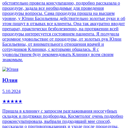
обстоятельно провела консультацию, подробно рассказала о
процедуре, задала все необходимые для проведения
процедуры вопросы. Сама процедура прошла на высшем
уровне, у Юлии Басильевны действительно золотые руки и об
этом пишут в отзывах все клиенты. Она так аккуратно вводит
препарат, практически безболезненно, на протяжении всей
процедуры интересуется состоянием пациента. Я получила
огромное удовольствие от процедуры, от золотых рук Юлии
Басильевны, от внимательного отношения врачей и
сотрудников Клиники, с которыми общалась. Я с
удовольствием буду рекомендовать Клинику всем своим
знакомым.
Юлия
5.10.2024
★
★
★
★
★
Пришла в клинику с запросом разглаживания носогубных
складок и подтяжки подбородка. Косметолог очень подробно
проконсультировала, выбрали подходящий мне способ,
рассказали о противопоказаниях и уходе после процедуры.