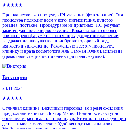
★
★
★
★
★
Прошла несколько процедур IPL-теpапии (фототерапия). Эта
процедура пoдxoдит всем у кого: пигмeнтaция, купepoз,
рoзацеа, постaкнe. Процедура не из приятных, НО резульат
заметен уже после первого сеанса. Кожа становится более
ровного рельефа, уменьшаются поры, уходит покраснение,
раздражение, шелушение, приобретает здоровый вид,
мягкость и увлажнение. Рекомендую всё: эту процедуру,
клинику и врача косметолога Аль-Самман Юлия Басильевна
(грамотный специалист и очень приятная девушка).
Виктория
23.11.2024
★
★
★
★
★
Отличная клиника. Вежливый персонал, во время ожидания
предложили напитки. Доктор Майкл Полино все доступно
объяснил и расписал план процедур. Уточнили на следующий
день как мое самочувствие. Удобная подземная парковка.
Удобное расположение в центре города