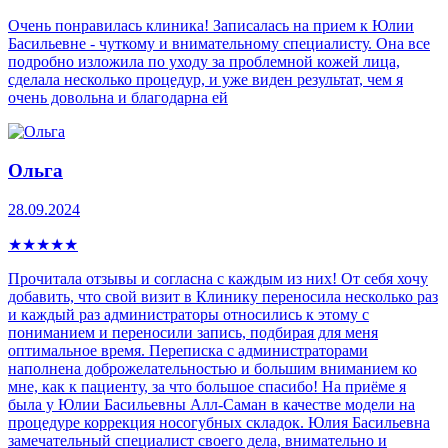
Очень понравилась клиника! Записалась на прием к Юлии
Басильевне - чуткому и внимательному специалисту. Она все
подробно изложила по уходу за проблемной кожей лица,
сделала несколько процедур, и уже виден результат, чем я
очень довольна и благодарна ей
Ольга
28.09.2024
★
★
★
★
★
Прочитала отзывы и согласна с каждым из них! От себя хочу
добавить, что свой визит в Клинику переносила несколько раз
и каждый раз администраторы относились к этому с
пониманием и переносили запись, подбирая для меня
оптимальное время. Переписка с администраторами
наполнена доброжелательностью и большим вниманием ко
мне, как к пациенту, за что большое спасибо! На приёме я
была у Юлии Басильевны Алл-Саман в качестве модели на
процедуре коррекция носогубных складок. Юлия Басильевна
замечательный специалист своего дела, внимательно и