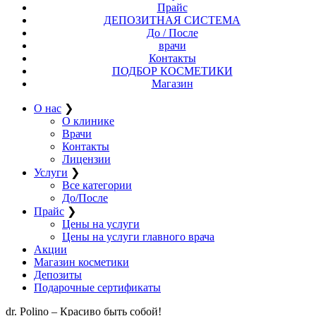
Прайс
ДЕПОЗИТНАЯ СИСТЕМА
До / После
врачи
Контакты
ПОДБОР КОСМЕТИКИ
Магазин
О нас
❯
О клинике
Врачи
Контакты
Лицензии
Услуги
❯
Все категории
До/После
Прайс
❯
Цены на услуги
Цены на услуги главного врача
Акции
Магазин косметики
Депозиты
Подарочные сертификаты
dr. Polino – Красиво быть собой!