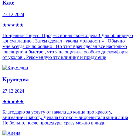
Kate
27.12.2024
★
★
★
★
★
Понравился врач ! Профессионал своего дела ! Дал обширную
консультацию . Затем сделал «уколы молодости» . Обычно
мне всегда было больно . Но этот врач сделал всё настолько
ювелирно и быстро , что я не ощутила особого дискомфорта
от уколов . Рекомендую эту клинику и приду еще
Крумедиа
27.12.2024
★
★
★
★
★
Благодарю за услугу от начала до конца про красоту,
внимание и заботу. Делала ботокс + Биоревитализация лица
Не больно, после процедуры сразу можно в люди