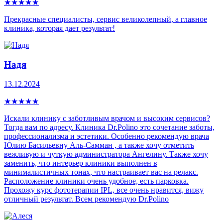
★
★
★
★
★
Прекрасные специалисты, сервис великолепный, а главное
клиника, которая дает результат!
Надя
13.12.2024
★
★
★
★
★
Искали клинику с заботливым врачом и высоким сервисов?
Тогда вам по адресу. Клиника Dr.Polino это сочетание заботы,
профессионализма и эстетики. Особенно рекомендую врача
Юлию Басильевну Аль-Самман , а также хочу отметить
вежливую и чуткую администратора Ангелину. Также хочу
заменить, что интерьер клиники выполнен в
минималистичных тонах, что настраивает вас на релакс.
Расположение клиники очень удобное, есть парковка.
Прохожу курс фототерапии IPL, все очень нравится, вижу
отличный результат. Всем рекомендую Dr.Polino