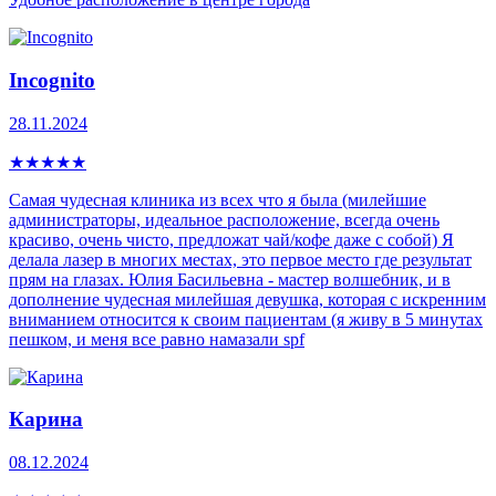
Incognito
28.11.2024
★
★
★
★
★
Самая чудесная клиника из всех что я была (милейшие
администраторы, идеальное расположение, всегда очень
красиво, очень чисто, предложат чай/кофе даже с собой) Я
делала лазер в многих местах, это первое место где результат
прям на глазах. Юлия Басильевна - мастер волшебник, и в
дополнение чудесная милейшая девушка, которая с искренним
вниманием относится к своим пациентам (я живу в 5 минутах
пешком, и меня все равно намазали spf
Карина
08.12.2024