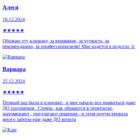
Алеся
18.12.2024
★
★
★
★
★
Обожаю эту клинику, за внимание, за чуткость, за
рекомендации, за профессионализм! Мне кадется я подсела ☺️
Варвара
25.12.2024
★
★
★
★
★
Первый раз была в клинике., и мне начало все нравиться даже
ДО посещения . Сервис, как общаются в переписке,
напоминают , предлагают решения - в этом почувствовала
много заботы еще даже ДО визита