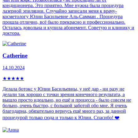
кондиционера. Это приятно. Мне нужна была процедура
лазерной эпиляции. Случайно записали меня к врачу-
косметологу Юлии Басильевне Аль-Самман . Процедура
прошла отлично, всё было прекрасно и профессионально.
Осталась довольна и купила абонемент. Советую и клинику и
доктора.
Catherine
14.10.2024
★
★
★
★
★
Делала ботокс у Юлии Басильевны, у неё дар - ни разу не
делали так хорошо с точки зрения конечного результата, а
вышло просто идеально, но ещё и процесса - было совсем не
больно, очень быстро, с большой заботой обо мне. Я очень
благодарна, обязательно вернусь ещё много раз, за данной
процедурой только сюда и только к Юлии. Спасибо! ❤️