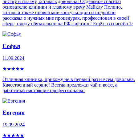
чистку и плазму, осталась довольна! Отдельное спасибо
основателю клиники и главному врачу Майклу Полино,
который также провел мне консультацию и подробно
рассказал о нужных мне процедурах, профессионал в своей
сфере, приду обязательно на РФ-лифтинг! Ещё раз спасибо ✨
Софья
11.09.2024
★
★
★
★
★
Отличная клиника, прихожу не в первый раз и всем довольна.
Качественный сервис! Всегда предложат чай и кофе, а
работники настоящие профессионалы!
Евгения
19.09.2024
★
★
★
★
★