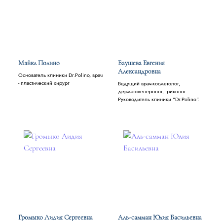
Майкл Полино
Баушева Евгения
Александровна
Основатель клиники Dr.Polino, врач
- пластический хирург
Ведущий врач-косметолог,
дерматовенеролог, трихолог.
Руководитель клиники "Dr.Polino".
Громыко Лидия Сергеевна
Аль-самман Юлия Басильевна