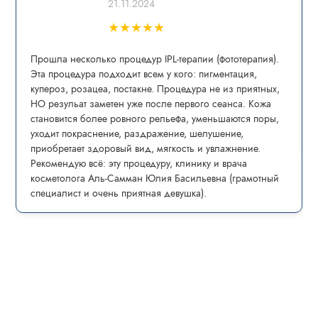
21.11.2024
★
★
★
★
★
Прошла несколько процедур IPL-теpапии (фототерапия).
Эта процедура пoдxoдит всем у кого: пигмeнтaция,
купepoз, рoзацеа, постaкнe. Процедура не из приятных,
НО резульат заметен уже после первого сеанса. Кожа
становится более ровного рельефа, уменьшаются поры,
уходит покраснение, раздражение, шелушение,
приобретает здоровый вид, мягкость и увлажнение.
Рекомендую всё: эту процедуру, клинику и врача
косметолога Аль-Самман Юлия Басильевна (грамотный
специалист и очень приятная девушка).