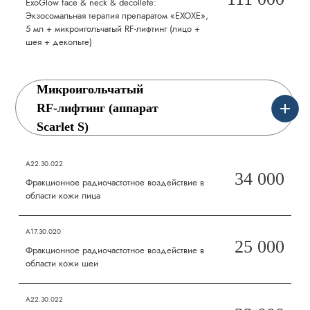
ExoGlow face & neck & decollete:
Экзосомальная терапия препаратом «EXOXE»,
5 мл + микроигольчатый RF-лифтинг (лицо +
шея + декольте)
Микроигольчатый
RF-лифтинг (аппарат
Scarlet S)
А22.30.022
34 000
Фракционное радиочастотное воздействие в
области кожи лица
А17.30.020
25 000
Фракционное радиочастотное воздействие в
области кожи шеи
А22.30.022