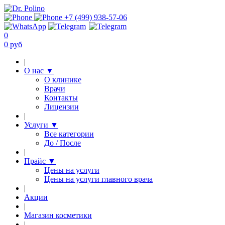
+7 (499) 938-57-06
0
0 руб
|
О нас
▼
О клинике
Врачи
Контакты
Лицензии
|
Услуги
▼
Все категории
До / После
|
Прайс
▼
Цены на услуги
Цены на услуги главного врача
|
Акции
|
Магазин косметики
|