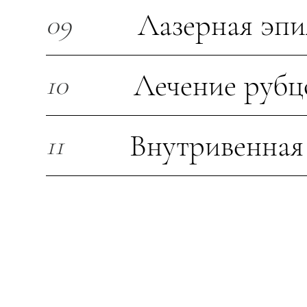
Лазерная эп
09
Лечение рубц
10
Внутривенная
11