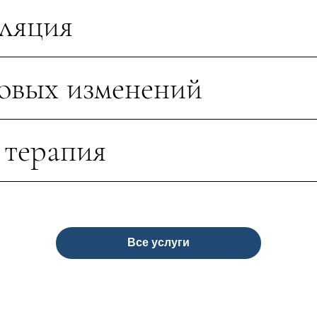
иляция
овых изменений
 терапия
Все услуги