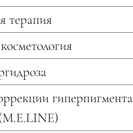
я терапия
 косметология
ргидроза
оррекции гиперпигмент
M.E.LINE)