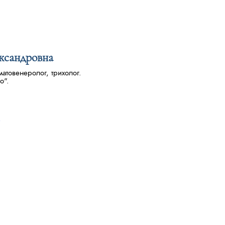
ксандровна
атовенеролог, трихолог.
o".