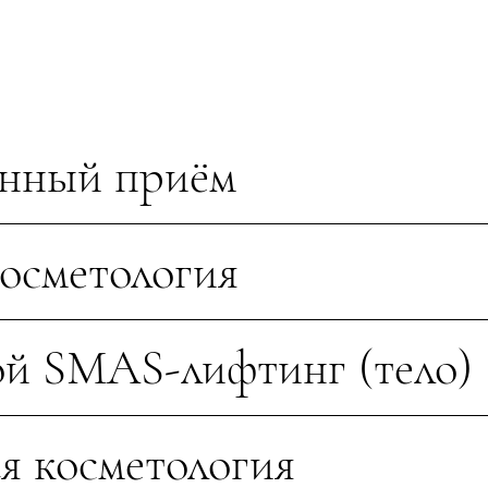
онный приём
осметология
ой SMAS-лифтинг (тело)
я косметология