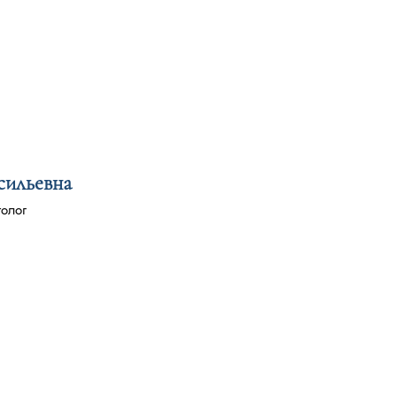
сильевна
толог