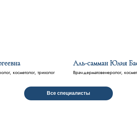
геевна
Аль-самман Юлия Ба
лог, косметолог, трихолог
Врач-дерматовенеролог, косме
Все специалисты