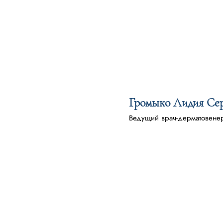
Громыко Лидия Сер
Ведущий врач-дерматовенеро