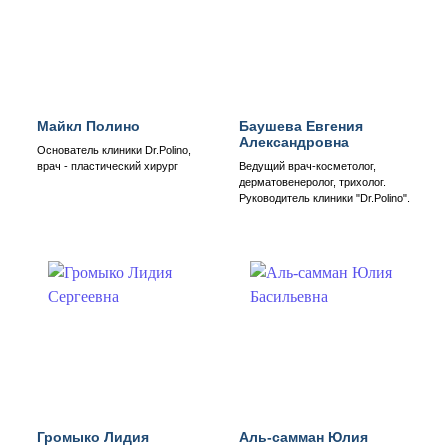
Майкл Полино
Баушева Евгения
Александровна
Основатель клиники Dr.Polino,
врач - пластический хирург
Ведущий врач-косметолог,
дерматовенеролог, трихолог.
Руководитель клиники "Dr.Polino".
Громыко Лидия
Аль-самман Юлия