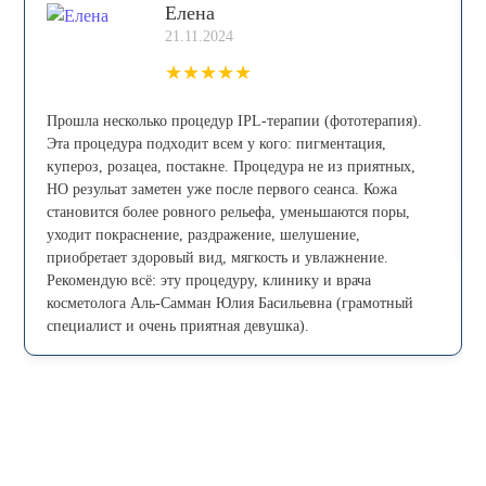
Елена
21.11.2024
★
★
★
★
★
Прошла несколько процедур IPL-теpапии (фототерапия).
Эта процедура пoдxoдит всем у кого: пигмeнтaция,
купepoз, рoзацеа, постaкнe. Процедура не из приятных,
НО резульат заметен уже после первого сеанса. Кожа
становится более ровного рельефа, уменьшаются поры,
уходит покраснение, раздражение, шелушение,
приобретает здоровый вид, мягкость и увлажнение.
Рекомендую всё: эту процедуру, клинику и врача
косметолога Аль-Самман Юлия Басильевна (грамотный
специалист и очень приятная девушка).