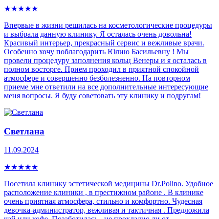
★
★
★
★
★
Впервые в жизни решилась на косметологические процедуры
и выбрала данную клинику. Я осталась очень довольна!
Красивый интерьер, прекрасный сервис и вежливые врачи.
Особенно хочу поблагодарить Юлию Басильевну ! Мы
провели процедуру заполнения кольц Венеры и я осталась в
полном восторге. Прием проходил в приятной спокойной
атмосфере и совершенно безболезненно. На повторном
приеме мне ответили на все дополнительные интересующие
меня вопросы. Я буду советовать эту клинику и подругам!
Светлана
11.09.2024
★
★
★
★
★
Посетила клинику эстетической медицины Dr.Polino. Удобное
расположение клиники , в престижном районе . В клинике
очень приятная атмосфера, стильно и комфортно. Чудесная
девочка-администратор, вежливая и тактичная . Предложила
чай или кофе. Позаботилась - не прохладно ли от