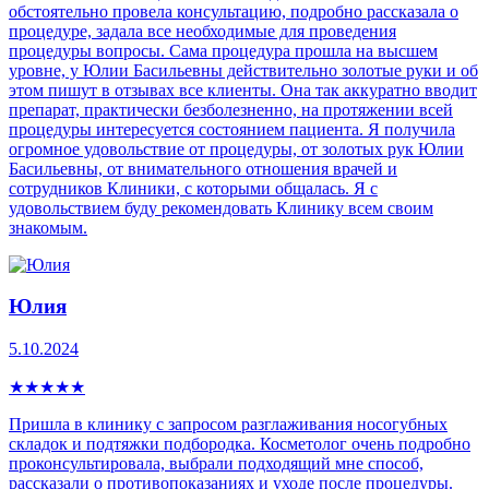
обстоятельно провела консультацию, подробно рассказала о
процедуре, задала все необходимые для проведения
процедуры вопросы. Сама процедура прошла на высшем
уровне, у Юлии Басильевны действительно золотые руки и об
этом пишут в отзывах все клиенты. Она так аккуратно вводит
препарат, практически безболезненно, на протяжении всей
процедуры интересуется состоянием пациента. Я получила
огромное удовольствие от процедуры, от золотых рук Юлии
Басильевны, от внимательного отношения врачей и
сотрудников Клиники, с которыми общалась. Я с
удовольствием буду рекомендовать Клинику всем своим
знакомым.
Юлия
5.10.2024
★
★
★
★
★
Пришла в клинику с запросом разглаживания носогубных
складок и подтяжки подбородка. Косметолог очень подробно
проконсультировала, выбрали подходящий мне способ,
рассказали о противопоказаниях и уходе после процедуры.