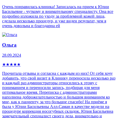
Очень понравилась клиника! Записалась на прием к Юлии
Басильевне - чуткому и внимательному специалисту. Она все
подробно изложила по уходу за проблемной кожей лица,
сделала несколько процедур, и уже виден результат, чем я
очень довольна и благодарна ей
Ольга
28.09.2024
★
★
★
★
★
Прочитала отзывы и согласна с каждым из них! От себя хочу
добавить, что свой визит в Клинику переносила несколько раз
и каждый раз администраторы относились к этому с
пониманием и переносили запись, подбирая для меня
оптимальное время. Переписка с администраторами
наполнена доброжелательностью и большим вниманием ко
мне, как к пациенту, за что большое спасибо! На приёме я
была у Юлии Басильевны Алл-Саман в качестве модели на
процедуре коррекция носогубных складок. Юлия Басильевна
замечательный специалист своего дела, внимательно и