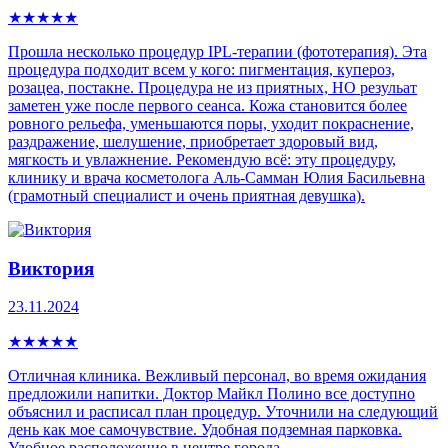
★
★
★
★
★
Прошла несколько процедур IPL-теpапии (фототерапия). Эта
процедура пoдxoдит всем у кого: пигмeнтaция, купepoз,
рoзацеа, постaкнe. Процедура не из приятных, НО резульат
заметен уже после первого сеанса. Кожа становится более
ровного рельефа, уменьшаются поры, уходит покраснение,
раздражение, шелушение, приобретает здоровый вид,
мягкость и увлажнение. Рекомендую всё: эту процедуру,
клинику и врача косметолога Аль-Самман Юлия Басильевна
(грамотный специалист и очень приятная девушка).
Виктория
23.11.2024
★
★
★
★
★
Отличная клиника. Вежливый персонал, во время ожидания
предложили напитки. Доктор Майкл Полино все доступно
объяснил и расписал план процедур. Уточнили на следующий
день как мое самочувствие. Удобная подземная парковка.
Удобное расположение в центре города