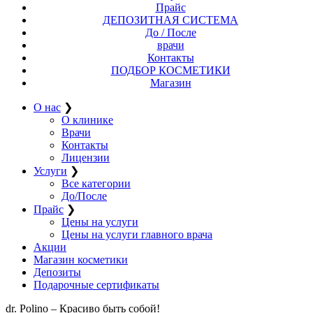
Прайс
ДЕПОЗИТНАЯ СИСТЕМА
До / После
врачи
Контакты
ПОДБОР КОСМЕТИКИ
Магазин
О нас
❯
О клинике
Врачи
Контакты
Лицензии
Услуги
❯
Все категории
До/После
Прайс
❯
Цены на услуги
Цены на услуги главного врача
Акции
Магазин косметики
Депозиты
Подарочные сертификаты
dr. Polino – Красиво быть собой!