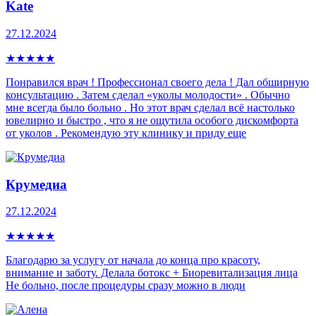
Kate
27.12.2024
★
★
★
★
★
Понравился врач ! Профессионал своего дела ! Дал обширную
консультацию . Затем сделал «уколы молодости» . Обычно
мне всегда было больно . Но этот врач сделал всё настолько
ювелирно и быстро , что я не ощутила особого дискомфорта
от уколов . Рекомендую эту клинику и приду еще
Крумедиа
27.12.2024
★
★
★
★
★
Благодарю за услугу от начала до конца про красоту,
внимание и заботу. Делала ботокс + Биоревитализация лица
Не больно, после процедуры сразу можно в люди