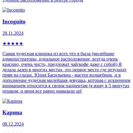
Incognito
28.11.2024
★
★
★
★
★
Самая чудесная клиника из всех что я была (милейшие
администраторы, идеальное расположение, всегда очень
красиво, очень чисто, предложат чай/кофе даже с собой) Я
делала лазер в многих местах, это первое место где результат
прям на глазах. Юлия Басильевна - мастер волшебник, и в
дополнение чудесная милейшая девушка, которая с искренним
вниманием относится к своим пациентам (я живу в 5 минутах
пешком, и меня все равно намазали spf
Карина
08.12.2024