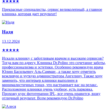
★
★
★
★
★
Прекрасные специалисты, сервис великолепный, а главное
клиника, которая дает результат!
Надя
13.12.2024
★
★
★
★
★
Искали клинику с заботливым врачом и высоким сервисов?
Тогда вам по адресу. Клиника Dr.Polino это сочетание заботы,
профессионализма и эстетики. Особенно рекомендую врача
Юлию Басильевну Аль-Самман , а также хочу отметить
вежливую и чуткую администратора Ангелину. Также хочу
заменить, что интерьер клиники выполнен в
минималистичных тонах, что настраивает вас на релакс.
Расположение клиники очень удобное, есть парковка.
Прохожу курс фототерапии IPL, все очень нравится, вижу
отличный результат. Всем рекомендую Dr.Polino