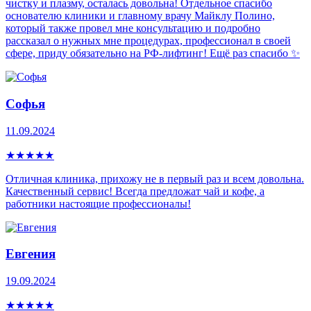
чистку и плазму, осталась довольна! Отдельное спасибо
основателю клиники и главному врачу Майклу Полино,
который также провел мне консультацию и подробно
рассказал о нужных мне процедурах, профессионал в своей
сфере, приду обязательно на РФ-лифтинг! Ещё раз спасибо ✨
Софья
11.09.2024
★
★
★
★
★
Отличная клиника, прихожу не в первый раз и всем довольна.
Качественный сервис! Всегда предложат чай и кофе, а
работники настоящие профессионалы!
Евгения
19.09.2024
★
★
★
★
★