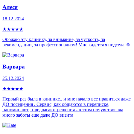
Алеся
18.12.2024
★
★
★
★
★
Обожаю эту клинику, за внимание, за чуткость, за
рекомендации, за профессионализм! Мне кадется я подсела ☺️
Варвара
25.12.2024
★
★
★
★
★
Первый раз была в клинике., и мне начало все нравиться даже
ДО посещения . Сервис, как общаются в переписке,
напоминают , предлагают решения - в этом почувствовала
много заботы еще даже ДО визита