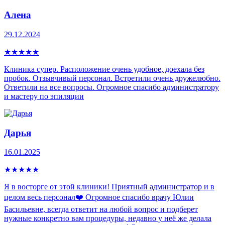
Алена
29.12.2024
★
★
★
★
★
Клиника супер. Расположение очень удобное, доехала без
пробок. Отзывчивый персонал. Встретили очень дружелюбно.
Ответили на все вопросы. Огромное спасибо администратору
и мастеру по эпиляции
Дарья
16.01.2025
★
★
★
★
★
Я в восторге от этой клиники! Приятный администратор и в
целом весь персонал❤️ Огромное спасибо врачу Юлии
Басильевне, всегда ответит на любой вопрос и подберет
нужные конкретно вам процедуры, недавно у неё же делала