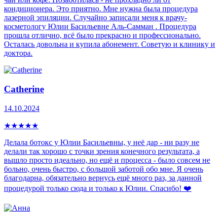
кондиционера. Это приятно. Мне нужна была процедура
лазерной эпиляции. Случайно записали меня к врачу-
косметологу Юлии Басильевне Аль-Самман . Процедура
прошла отлично, всё было прекрасно и профессионально.
Осталась довольна и купила абонемент. Советую и клинику и
доктора.
Catherine
14.10.2024
★
★
★
★
★
Делала ботокс у Юлии Басильевны, у неё дар - ни разу не
делали так хорошо с точки зрения конечного результата, а
вышло просто идеально, но ещё и процесса - было совсем не
больно, очень быстро, с большой заботой обо мне. Я очень
благодарна, обязательно вернусь ещё много раз, за данной
процедурой только сюда и только к Юлии. Спасибо! ❤️