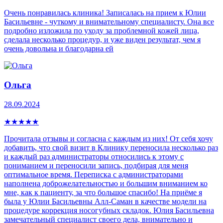
Очень понравилась клиника! Записалась на прием к Юлии
Басильевне - чуткому и внимательному специалисту. Она все
подробно изложила по уходу за проблемной кожей лица,
сделала несколько процедур, и уже виден результат, чем я
очень довольна и благодарна ей
Ольга
28.09.2024
★
★
★
★
★
Прочитала отзывы и согласна с каждым из них! От себя хочу
добавить, что свой визит в Клинику переносила несколько раз
и каждый раз администраторы относились к этому с
пониманием и переносили запись, подбирая для меня
оптимальное время. Переписка с администраторами
наполнена доброжелательностью и большим вниманием ко
мне, как к пациенту, за что большое спасибо! На приёме я
была у Юлии Басильевны Алл-Саман в качестве модели на
процедуре коррекция носогубных складок. Юлия Басильевна
замечательный специалист своего дела, внимательно и