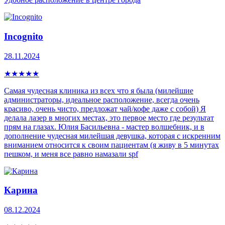
Incognito
28.11.2024
★
★
★
★
★
Самая чудесная клиника из всех что я была (милейшие
администраторы, идеальное расположение, всегда очень
красиво, очень чисто, предложат чай/кофе даже с собой) Я
делала лазер в многих местах, это первое место где результат
прям на глазах. Юлия Басильевна - мастер волшебник, и в
дополнение чудесная милейшая девушка, которая с искренним
вниманием относится к своим пациентам (я живу в 5 минутах
пешком, и меня все равно намазали spf
Карина
08.12.2024