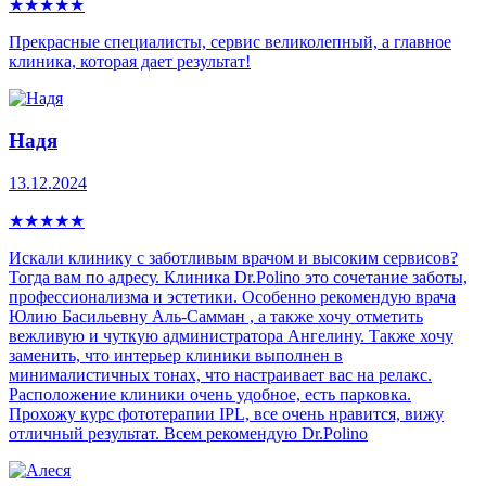
★
★
★
★
★
Прекрасные специалисты, сервис великолепный, а главное
клиника, которая дает результат!
Надя
13.12.2024
★
★
★
★
★
Искали клинику с заботливым врачом и высоким сервисов?
Тогда вам по адресу. Клиника Dr.Polino это сочетание заботы,
профессионализма и эстетики. Особенно рекомендую врача
Юлию Басильевну Аль-Самман , а также хочу отметить
вежливую и чуткую администратора Ангелину. Также хочу
заменить, что интерьер клиники выполнен в
минималистичных тонах, что настраивает вас на релакс.
Расположение клиники очень удобное, есть парковка.
Прохожу курс фототерапии IPL, все очень нравится, вижу
отличный результат. Всем рекомендую Dr.Polino