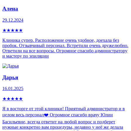
Алена
29.12.2024
★
★
★
★
★
Клиника супер. Расположение очень удобное, доехала без
пробок. Отзывчивый персонал. Встретили очень дружелюбно.
Ответили на все вопросы. Огромное спасибо администратору
и мастеру по эпиляции
Дарья
16.01.2025
★
★
★
★
★
Я в восторге от этой клиники! Приятный администратор и в
целом весь персонал❤️ Огромное спасибо врачу Юлии
Басильевне, всегда ответит на любой вопрос и подберет
нужные конкретно вам процедуры, недавно у неё же делала