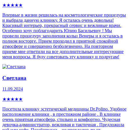
★
★
★
★
★
Впервые в жизни решилась на косметологические процедуры
и выбрала данную клинику. Я осталась очень довольна!
Красивый интерьер, прекрасный сервис и вежливые врачи.
Особенно хочу поблагодарить Юлию Басильевну ! Мы
провели процедуру заполнения кольц Венеры и я осталась в
полном восторге. Прием проходил в приятной спокойной
атмосфере и совершенно безболезненно. На повторном
приеме мне ответили на все дополнительные интересующие
меня вопросы. Я буду советовать эту клинику и подругам!
Светлана
11.09.2024
★
★
★
★
★
Посетила клинику эстетической медицины Dr.Polino. Удобное
расположение клиники , в престижном районе . В клинике
очень приятная атмосфера, стильно и комфортно. Чудесная
девочка-администратор, вежливая и тактичная . Предложила
чай или кофе. Позаботилась - не прохладно ли от