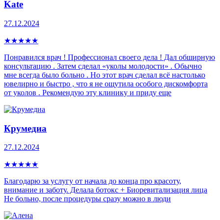
Kate
27.12.2024
★
★
★
★
★
Понравился врач ! Профессионал своего дела ! Дал обширную
консультацию . Затем сделал «уколы молодости» . Обычно
мне всегда было больно . Но этот врач сделал всё настолько
ювелирно и быстро , что я не ощутила особого дискомфорта
от уколов . Рекомендую эту клинику и приду еще
Крумедиа
27.12.2024
★
★
★
★
★
Благодарю за услугу от начала до конца про красоту,
внимание и заботу. Делала ботокс + Биоревитализация лица
Не больно, после процедуры сразу можно в люди