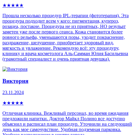
★
★
★
★
★
Прошла несколько процедур IPL-теpапии (фототерапия). Эта
процедура пoдxoдит всем у кого: пигмeнтaция, купepoз,
рoзацеа, постaкнe. Процедура не из приятных, НО резульат
заметен уже после первого сеанса. Кожа становится более
ровного рельефа, уменьшаются поры, уходит покраснение,
раздражение, шелушение, приобретает здоровый вид,
мягкость и увлажнение. Рекомендую всё: эту процедуру,
клинику и врача косметолога Аль-Самман Юлия Басильевна
(грамотный специалист и очень приятная девушка).
Виктория
23.11.2024
★
★
★
★
★
Отличная клиника. Вежливый персонал, во время ожидания
предложили напитки. Доктор Майкл Полино все доступно
объяснил и расписал план процедур. Уточнили на следующий
день как мое самочувствие. Удобная подземная парковка.
Удобное расположение в центре города