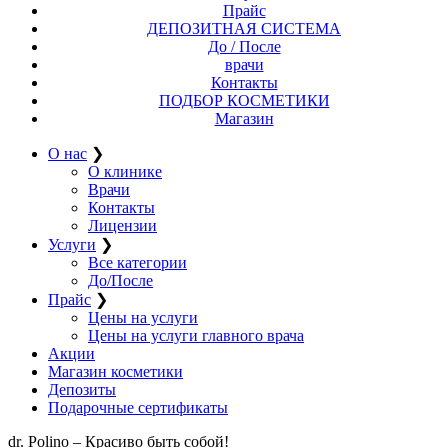
Прайс
ДЕПОЗИТНАЯ СИСТЕМА
До / После
врачи
Контакты
ПОДБОР КОСМЕТИКИ
Магазин
О нас
❯
О клинике
Врачи
Контакты
Лицензии
Услуги
❯
Все категории
До/После
Прайс
❯
Цены на услуги
Цены на услуги главного врача
Акции
Магазин косметики
Депозиты
Подарочные сертификаты
dr. Polino – Красиво быть собой!