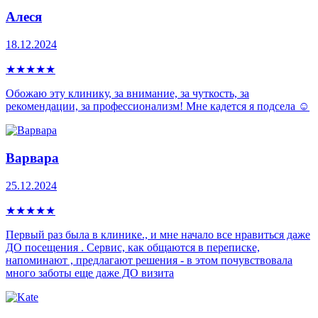
Алеся
18.12.2024
★
★
★
★
★
Обожаю эту клинику, за внимание, за чуткость, за
рекомендации, за профессионализм! Мне кадется я подсела ☺️
Варвара
25.12.2024
★
★
★
★
★
Первый раз была в клинике., и мне начало все нравиться даже
ДО посещения . Сервис, как общаются в переписке,
напоминают , предлагают решения - в этом почувствовала
много заботы еще даже ДО визита