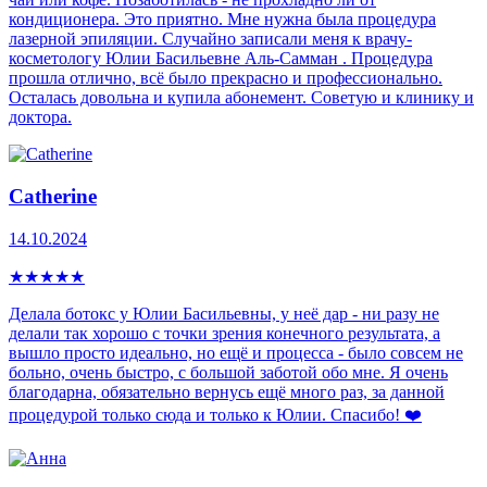
кондиционера. Это приятно. Мне нужна была процедура
лазерной эпиляции. Случайно записали меня к врачу-
косметологу Юлии Басильевне Аль-Самман . Процедура
прошла отлично, всё было прекрасно и профессионально.
Осталась довольна и купила абонемент. Советую и клинику и
доктора.
Catherine
14.10.2024
★
★
★
★
★
Делала ботокс у Юлии Басильевны, у неё дар - ни разу не
делали так хорошо с точки зрения конечного результата, а
вышло просто идеально, но ещё и процесса - было совсем не
больно, очень быстро, с большой заботой обо мне. Я очень
благодарна, обязательно вернусь ещё много раз, за данной
процедурой только сюда и только к Юлии. Спасибо! ❤️