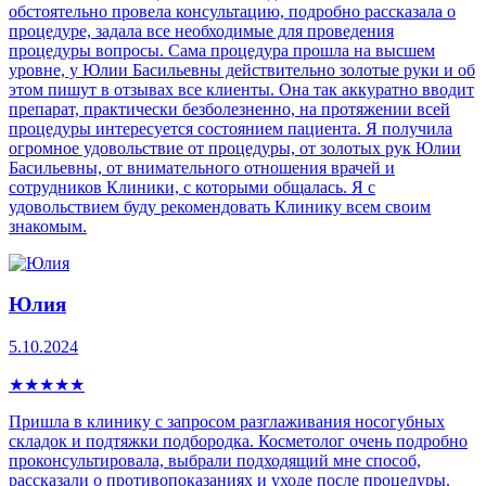
обстоятельно провела консультацию, подробно рассказала о
процедуре, задала все необходимые для проведения
процедуры вопросы. Сама процедура прошла на высшем
уровне, у Юлии Басильевны действительно золотые руки и об
этом пишут в отзывах все клиенты. Она так аккуратно вводит
препарат, практически безболезненно, на протяжении всей
процедуры интересуется состоянием пациента. Я получила
огромное удовольствие от процедуры, от золотых рук Юлии
Басильевны, от внимательного отношения врачей и
сотрудников Клиники, с которыми общалась. Я с
удовольствием буду рекомендовать Клинику всем своим
знакомым.
Юлия
5.10.2024
★
★
★
★
★
Пришла в клинику с запросом разглаживания носогубных
складок и подтяжки подбородка. Косметолог очень подробно
проконсультировала, выбрали подходящий мне способ,
рассказали о противопоказаниях и уходе после процедуры.