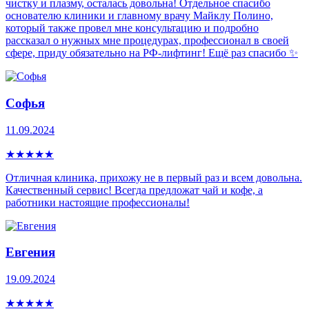
чистку и плазму, осталась довольна! Отдельное спасибо
основателю клиники и главному врачу Майклу Полино,
который также провел мне консультацию и подробно
рассказал о нужных мне процедурах, профессионал в своей
сфере, приду обязательно на РФ-лифтинг! Ещё раз спасибо ✨
Софья
11.09.2024
★
★
★
★
★
Отличная клиника, прихожу не в первый раз и всем довольна.
Качественный сервис! Всегда предложат чай и кофе, а
работники настоящие профессионалы!
Евгения
19.09.2024
★
★
★
★
★