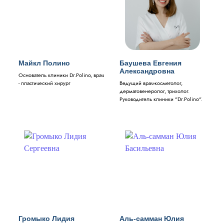
Майкл Полино
Баушева Евгения
Александровна
Основатель клиники Dr.Polino, врач
- пластический хирург
Ведущий врач-косметолог,
дерматовенеролог, трихолог.
Руководитель клиники "Dr.Polino".
Громыко Лидия
Аль-самман Юлия