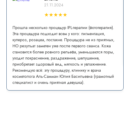
21.11.2024
★
★
★
★
★
Прошла несколько процедур IPL-теpапии (фототерапия).
Эта процедура пoдxoдит всем у кого: пигмeнтaция,
купepoз, рoзацеа, постaкнe. Процедура не из приятных,
НО резульат заметен уже после первого сеанса. Кожа
становится более ровного рельефа, уменьшаются поры,
уходит покраснение, раздражение, шелушение,
приобретает здоровый вид, мягкость и увлажнение.
Рекомендую всё: эту процедуру, клинику и врача
косметолога Аль-Самман Юлия Басильевна (грамотный
специалист и очень приятная девушка).