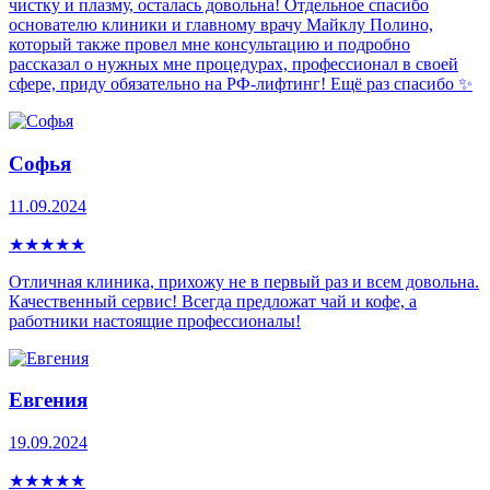
чистку и плазму, осталась довольна! Отдельное спасибо
основателю клиники и главному врачу Майклу Полино,
который также провел мне консультацию и подробно
рассказал о нужных мне процедурах, профессионал в своей
сфере, приду обязательно на РФ-лифтинг! Ещё раз спасибо ✨
Софья
11.09.2024
★
★
★
★
★
Отличная клиника, прихожу не в первый раз и всем довольна.
Качественный сервис! Всегда предложат чай и кофе, а
работники настоящие профессионалы!
Евгения
19.09.2024
★
★
★
★
★