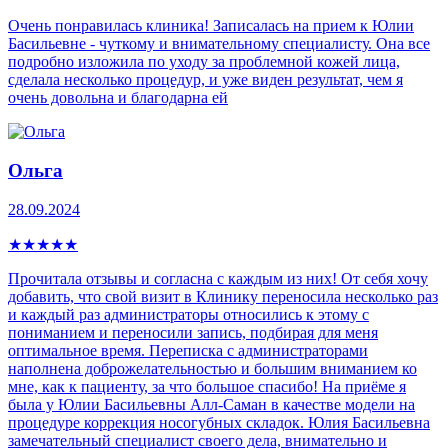
Очень понравилась клиника! Записалась на прием к Юлии
Басильевне - чуткому и внимательному специалисту. Она все
подробно изложила по уходу за проблемной кожей лица,
сделала несколько процедур, и уже виден результат, чем я
очень довольна и благодарна ей
Ольга
28.09.2024
★
★
★
★
★
Прочитала отзывы и согласна с каждым из них! От себя хочу
добавить, что свой визит в Клинику переносила несколько раз
и каждый раз администраторы относились к этому с
пониманием и переносили запись, подбирая для меня
оптимальное время. Переписка с администраторами
наполнена доброжелательностью и большим вниманием ко
мне, как к пациенту, за что большое спасибо! На приёме я
была у Юлии Басильевны Алл-Саман в качестве модели на
процедуре коррекция носогубных складок. Юлия Басильевна
замечательный специалист своего дела, внимательно и