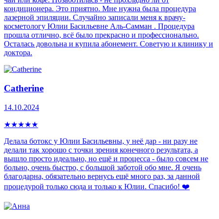
кондиционера. Это приятно. Мне нужна была процедура
лазерной эпиляции. Случайно записали меня к врачу-
косметологу Юлии Басильевне Аль-Самман . Процедура
прошла отлично, всё было прекрасно и профессионально.
Осталась довольна и купила абонемент. Советую и клинику и
доктора.
Catherine
14.10.2024
★
★
★
★
★
Делала ботокс у Юлии Басильевны, у неё дар - ни разу не
делали так хорошо с точки зрения конечного результата, а
вышло просто идеально, но ещё и процесса - было совсем не
больно, очень быстро, с большой заботой обо мне. Я очень
благодарна, обязательно вернусь ещё много раз, за данной
процедурой только сюда и только к Юлии. Спасибо! ❤️