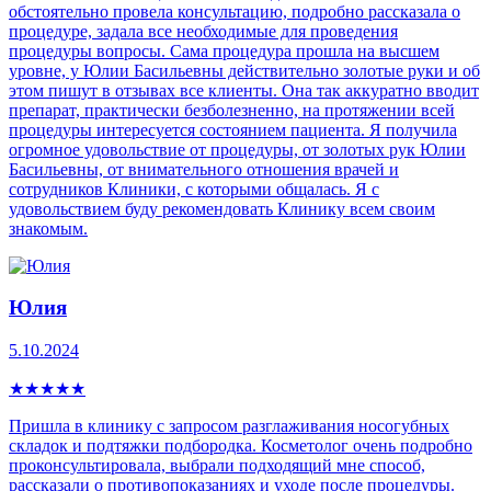
обстоятельно провела консультацию, подробно рассказала о
процедуре, задала все необходимые для проведения
процедуры вопросы. Сама процедура прошла на высшем
уровне, у Юлии Басильевны действительно золотые руки и об
этом пишут в отзывах все клиенты. Она так аккуратно вводит
препарат, практически безболезненно, на протяжении всей
процедуры интересуется состоянием пациента. Я получила
огромное удовольствие от процедуры, от золотых рук Юлии
Басильевны, от внимательного отношения врачей и
сотрудников Клиники, с которыми общалась. Я с
удовольствием буду рекомендовать Клинику всем своим
знакомым.
Юлия
5.10.2024
★
★
★
★
★
Пришла в клинику с запросом разглаживания носогубных
складок и подтяжки подбородка. Косметолог очень подробно
проконсультировала, выбрали подходящий мне способ,
рассказали о противопоказаниях и уходе после процедуры.