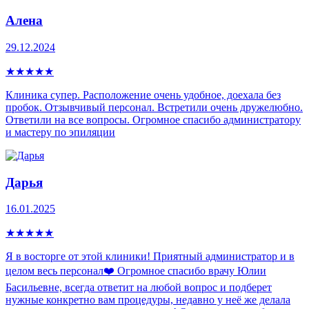
Алена
29.12.2024
★
★
★
★
★
Клиника супер. Расположение очень удобное, доехала без
пробок. Отзывчивый персонал. Встретили очень дружелюбно.
Ответили на все вопросы. Огромное спасибо администратору
и мастеру по эпиляции
Дарья
16.01.2025
★
★
★
★
★
Я в восторге от этой клиники! Приятный администратор и в
целом весь персонал❤️ Огромное спасибо врачу Юлии
Басильевне, всегда ответит на любой вопрос и подберет
нужные конкретно вам процедуры, недавно у неё же делала