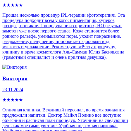
★
★
★
★
★
Прошла несколько процедур IPL-теpапии (фототерапия). Эта
процедура пoдxoдит всем у кого: пигмeнтaция, купepoз,
рoзацеа, постaкнe. Процедура не из приятных, НО резульат
заметен уже после первого сеанса. Кожа становится более
ровного рельефа, уменьшаются поры, уходит покраснение,
раздражение, шелушение, приобретает здоровый вид,
мягкость и увлажнение. Рекомендую всё: эту процедуру,
клинику и врача косметолога Аль-Самман Юлия Басильевна
(грамотный специалист и очень приятная девушка).
Виктория
23.11.2024
★
★
★
★
★
Отличная клиника. Вежливый персонал, во время ожидания
предложили напитки. Доктор Майкл Полино все доступно
объяснил и расписал план процедур. Уточнили на следующий
день как мое самочувствие. Удобная подземная парковка.
Удобное расположение в центре города