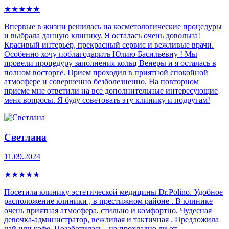
★
★
★
★
★
Впервые в жизни решилась на косметологические процедуры
и выбрала данную клинику. Я осталась очень довольна!
Красивый интерьер, прекрасный сервис и вежливые врачи.
Особенно хочу поблагодарить Юлию Басильевну ! Мы
провели процедуру заполнения кольц Венеры и я осталась в
полном восторге. Прием проходил в приятной спокойной
атмосфере и совершенно безболезненно. На повторном
приеме мне ответили на все дополнительные интересующие
меня вопросы. Я буду советовать эту клинику и подругам!
Светлана
11.09.2024
★
★
★
★
★
Посетила клинику эстетической медицины Dr.Polino. Удобное
расположение клиники , в престижном районе . В клинике
очень приятная атмосфера, стильно и комфортно. Чудесная
девочка-администратор, вежливая и тактичная . Предложила
чай или кофе. Позаботилась - не прохладно ли от