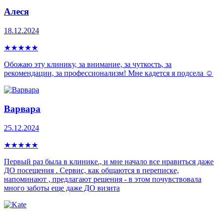
Алеся
18.12.2024
★
★
★
★
★
Обожаю эту клинику, за внимание, за чуткость, за
рекомендации, за профессионализм! Мне кадется я подсела ☺️
Варвара
25.12.2024
★
★
★
★
★
Первый раз была в клинике., и мне начало все нравиться даже
ДО посещения . Сервис, как общаются в переписке,
напоминают , предлагают решения - в этом почувствовала
много заботы еще даже ДО визита