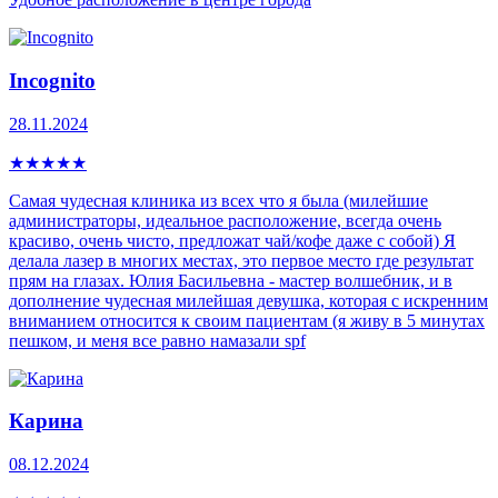
Incognito
28.11.2024
★
★
★
★
★
Самая чудесная клиника из всех что я была (милейшие
администраторы, идеальное расположение, всегда очень
красиво, очень чисто, предложат чай/кофе даже с собой) Я
делала лазер в многих местах, это первое место где результат
прям на глазах. Юлия Басильевна - мастер волшебник, и в
дополнение чудесная милейшая девушка, которая с искренним
вниманием относится к своим пациентам (я живу в 5 минутах
пешком, и меня все равно намазали spf
Карина
08.12.2024