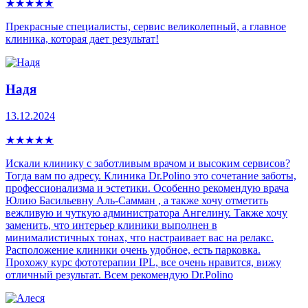
★
★
★
★
★
Прекрасные специалисты, сервис великолепный, а главное
клиника, которая дает результат!
Надя
13.12.2024
★
★
★
★
★
Искали клинику с заботливым врачом и высоким сервисов?
Тогда вам по адресу. Клиника Dr.Polino это сочетание заботы,
профессионализма и эстетики. Особенно рекомендую врача
Юлию Басильевну Аль-Самман , а также хочу отметить
вежливую и чуткую администратора Ангелину. Также хочу
заменить, что интерьер клиники выполнен в
минималистичных тонах, что настраивает вас на релакс.
Расположение клиники очень удобное, есть парковка.
Прохожу курс фототерапии IPL, все очень нравится, вижу
отличный результат. Всем рекомендую Dr.Polino