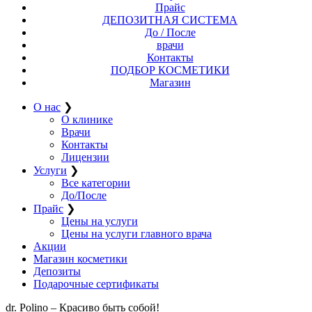
Прайс
ДЕПОЗИТНАЯ СИСТЕМА
До / После
врачи
Контакты
ПОДБОР КОСМЕТИКИ
Магазин
О нас
❯
О клинике
Врачи
Контакты
Лицензии
Услуги
❯
Все категории
До/После
Прайс
❯
Цены на услуги
Цены на услуги главного врача
Акции
Магазин косметики
Депозиты
Подарочные сертификаты
dr. Polino – Красиво быть собой!