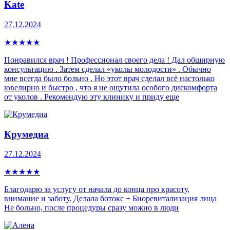
Kate
27.12.2024
★
★
★
★
★
Понравился врач ! Профессионал своего дела ! Дал обширную
консультацию . Затем сделал «уколы молодости» . Обычно
мне всегда было больно . Но этот врач сделал всё настолько
ювелирно и быстро , что я не ощутила особого дискомфорта
от уколов . Рекомендую эту клинику и приду еще
Крумедиа
27.12.2024
★
★
★
★
★
Благодарю за услугу от начала до конца про красоту,
внимание и заботу. Делала ботокс + Биоревитализация лица
Не больно, после процедуры сразу можно в люди