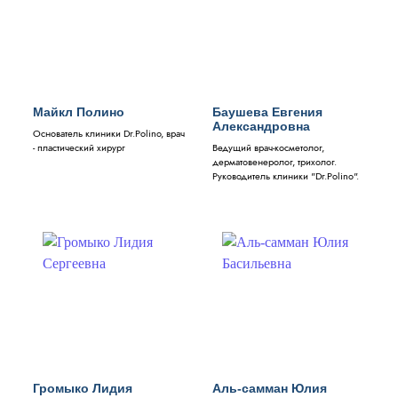
Майкл Полино
Баушева Евгения
Александровна
Основатель клиники Dr.Polino, врач
- пластический хирург
Ведущий врач-косметолог,
дерматовенеролог, трихолог.
Руководитель клиники "Dr.Polino".
Громыко Лидия
Аль-самман Юлия