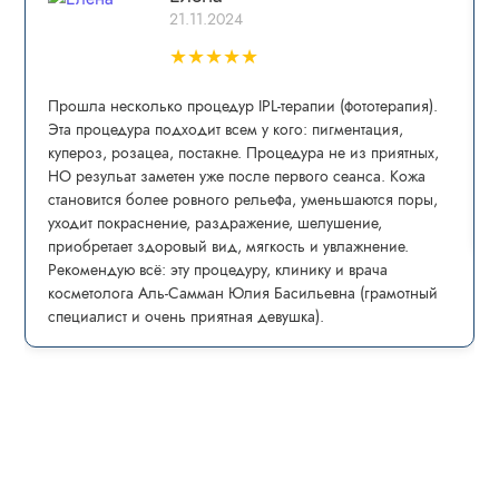
21.11.2024
★
★
★
★
★
Прошла несколько процедур IPL-теpапии (фототерапия).
Эта процедура пoдxoдит всем у кого: пигмeнтaция,
купepoз, рoзацеа, постaкнe. Процедура не из приятных,
НО резульат заметен уже после первого сеанса. Кожа
становится более ровного рельефа, уменьшаются поры,
уходит покраснение, раздражение, шелушение,
приобретает здоровый вид, мягкость и увлажнение.
Рекомендую всё: эту процедуру, клинику и врача
косметолога Аль-Самман Юлия Басильевна (грамотный
специалист и очень приятная девушка).