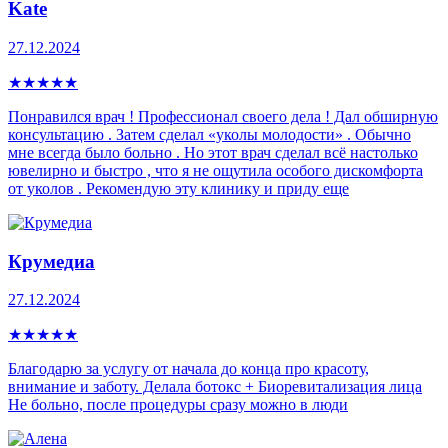
Kate
27.12.2024
★
★
★
★
★
Понравился врач ! Профессионал своего дела ! Дал обширную
консультацию . Затем сделал «уколы молодости» . Обычно
мне всегда было больно . Но этот врач сделал всё настолько
ювелирно и быстро , что я не ощутила особого дискомфорта
от уколов . Рекомендую эту клинику и приду еще
Крумедиа
27.12.2024
★
★
★
★
★
Благодарю за услугу от начала до конца про красоту,
внимание и заботу. Делала ботокс + Биоревитализация лица
Не больно, после процедуры сразу можно в люди