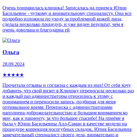
Очень понравилась клиника! Записалась на прием к Юлии
Басильевне - чуткому и внимательному специалисту. Она все
подробно изложила по уходу за проблемной кожей лица,
сделала несколько процедур, и уже виден результат, чем я
очень довольна и благодарна ей
Ольга
28.09.2024
★
★
★
★
★
Прочитала отзывы и согласна с каждым из них! От себя хочу
добавить, что свой визит в Клинику переносила несколько раз
и каждый раз администраторы относились к этому с
пониманием и переносили запись, подбирая для меня
оптимальное время. Переписка с администраторами
наполнена доброжелательностью и большим вниманием ко
мне, как к пациенту, за что большое спасибо! На приёме я
была у Юлии Басильевны Алл-Саман в качестве модели на
процедуре коррекция носогубных складок. Юлия Басильевна
замечательный специалист своего дела, внимательно и