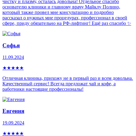
чистку и плазму, осталась довольна! Отдельное спасибо
основателю клиники и главному врачу Майклу Полино,
который также провел мне консультацию и подробно
рассказал о нужных мне процедурах, профессионал в своей
сфере, приду обязательно на РФ-лифтинг! Ещё раз спасибо ✨
Софья
11.09.2024
★
★
★
★
★
Отличная клиника, прихожу не в первый раз и всем довольна.
Качественный сервис! Всегда предложат чай и кофе, а
работники настоящие профессионалы!
Евгения
19.09.2024
★
★
★
★
★