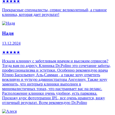
★
★
★
★
★
Прекрасные специалисты, сервис великолепный, а главное
клиника, которая дает результат!
Надя
13.12.2024
★
★
★
★
★
Искали клинику с заботливым врачом и высоким сервисов?
Тогда вам по адресу. Клиника Dr.Polino это сочетание заботы,
профессионализма и эстетики. Особенно рекомендую врача
Юлию Басильевну Аль-Самман , а также хочу отметить
вежливую и чуткую администратора Ангелину. Также хочу
заменить, что интерьер клиники выполнен в
минималистичных тонах, что настраивает вас на релакс.
Расположение клиники очень удобное, есть парковка.
Прохожу курс фототерапии IPL, все очень нравится, вижу
отличный результат. Всем рекомендую Dr.Polino