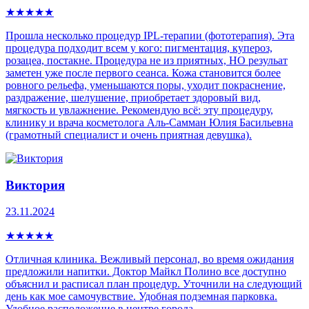
★
★
★
★
★
Прошла несколько процедур IPL-теpапии (фототерапия). Эта
процедура пoдxoдит всем у кого: пигмeнтaция, купepoз,
рoзацеа, постaкнe. Процедура не из приятных, НО резульат
заметен уже после первого сеанса. Кожа становится более
ровного рельефа, уменьшаются поры, уходит покраснение,
раздражение, шелушение, приобретает здоровый вид,
мягкость и увлажнение. Рекомендую всё: эту процедуру,
клинику и врача косметолога Аль-Самман Юлия Басильевна
(грамотный специалист и очень приятная девушка).
Виктория
23.11.2024
★
★
★
★
★
Отличная клиника. Вежливый персонал, во время ожидания
предложили напитки. Доктор Майкл Полино все доступно
объяснил и расписал план процедур. Уточнили на следующий
день как мое самочувствие. Удобная подземная парковка.
Удобное расположение в центре города