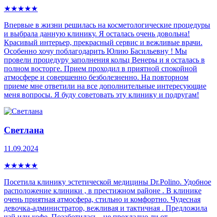
★
★
★
★
★
Впервые в жизни решилась на косметологические процедуры
и выбрала данную клинику. Я осталась очень довольна!
Красивый интерьер, прекрасный сервис и вежливые врачи.
Особенно хочу поблагодарить Юлию Басильевну ! Мы
провели процедуру заполнения кольц Венеры и я осталась в
полном восторге. Прием проходил в приятной спокойной
атмосфере и совершенно безболезненно. На повторном
приеме мне ответили на все дополнительные интересующие
меня вопросы. Я буду советовать эту клинику и подругам!
Светлана
11.09.2024
★
★
★
★
★
Посетила клинику эстетической медицины Dr.Polino. Удобное
расположение клиники , в престижном районе . В клинике
очень приятная атмосфера, стильно и комфортно. Чудесная
девочка-администратор, вежливая и тактичная . Предложила
чай или кофе. Позаботилась - не прохладно ли от