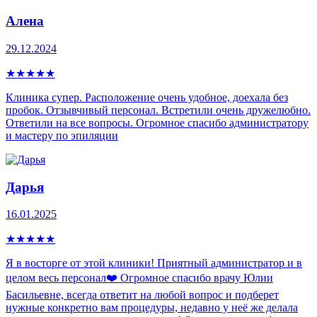
Алена
29.12.2024
★
★
★
★
★
Клиника супер. Расположение очень удобное, доехала без
пробок. Отзывчивый персонал. Встретили очень дружелюбно.
Ответили на все вопросы. Огромное спасибо администратору
и мастеру по эпиляции
Дарья
16.01.2025
★
★
★
★
★
Я в восторге от этой клиники! Приятный администратор и в
целом весь персонал❤️ Огромное спасибо врачу Юлии
Басильевне, всегда ответит на любой вопрос и подберет
нужные конкретно вам процедуры, недавно у неё же делала