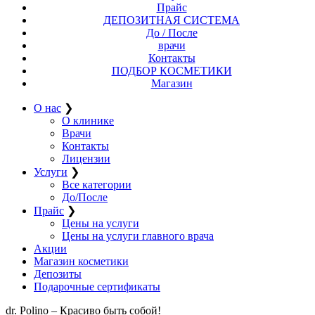
Прайс
ДЕПОЗИТНАЯ СИСТЕМА
До / После
врачи
Контакты
ПОДБОР КОСМЕТИКИ
Магазин
О нас
❯
О клинике
Врачи
Контакты
Лицензии
Услуги
❯
Все категории
До/После
Прайс
❯
Цены на услуги
Цены на услуги главного врача
Акции
Магазин косметики
Депозиты
Подарочные сертификаты
dr. Polino – Красиво быть собой!