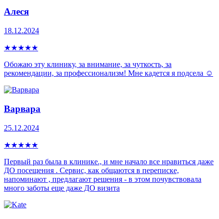
Алеся
18.12.2024
★
★
★
★
★
Обожаю эту клинику, за внимание, за чуткость, за
рекомендации, за профессионализм! Мне кадется я подсела ☺️
Варвара
25.12.2024
★
★
★
★
★
Первый раз была в клинике., и мне начало все нравиться даже
ДО посещения . Сервис, как общаются в переписке,
напоминают , предлагают решения - в этом почувствовала
много заботы еще даже ДО визита