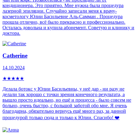
кондиционера. Это приятно. Мне нужна была процедура
лазерной эпиляции. Случайно записали меня к врачу-
косметологу Юлии Басильевне Аль-Самман . Процедура
прошла отлично, всё было прекрасно и профессионально.
Осталась довольна и купила абонемент. Советую и клинику и
доктора.
Catherine
14.10.2024
★
★
★
★
★
Делала ботокс у Юлии Басильевны, у неё дар - ни разу не
делали так хорошо с точки зрения конечного результата, а
вышло просто идеально, но ещё и процесса - было совсем не
больно, очень быстро, с большой заботой обо мне. Я очень
благодарна, обязательно вернусь ещё много раз, за данной
процедурой только сюда и только к Юлии. Спасибо! ❤️