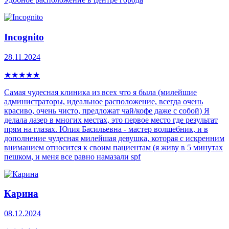
Incognito
28.11.2024
★
★
★
★
★
Самая чудесная клиника из всех что я была (милейшие
администраторы, идеальное расположение, всегда очень
красиво, очень чисто, предложат чай/кофе даже с собой) Я
делала лазер в многих местах, это первое место где результат
прям на глазах. Юлия Басильевна - мастер волшебник, и в
дополнение чудесная милейшая девушка, которая с искренним
вниманием относится к своим пациентам (я живу в 5 минутах
пешком, и меня все равно намазали spf
Карина
08.12.2024