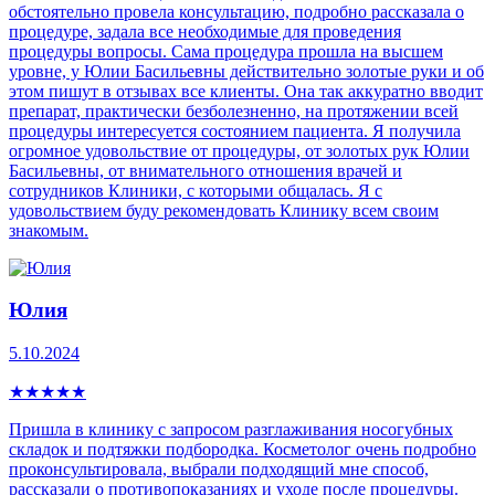
обстоятельно провела консультацию, подробно рассказала о
процедуре, задала все необходимые для проведения
процедуры вопросы. Сама процедура прошла на высшем
уровне, у Юлии Басильевны действительно золотые руки и об
этом пишут в отзывах все клиенты. Она так аккуратно вводит
препарат, практически безболезненно, на протяжении всей
процедуры интересуется состоянием пациента. Я получила
огромное удовольствие от процедуры, от золотых рук Юлии
Басильевны, от внимательного отношения врачей и
сотрудников Клиники, с которыми общалась. Я с
удовольствием буду рекомендовать Клинику всем своим
знакомым.
Юлия
5.10.2024
★
★
★
★
★
Пришла в клинику с запросом разглаживания носогубных
складок и подтяжки подбородка. Косметолог очень подробно
проконсультировала, выбрали подходящий мне способ,
рассказали о противопоказаниях и уходе после процедуры.