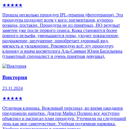
★
★
★
★
★
Прошла несколько процедур IPL-теpапии (фототерапия). Эта
процедура пoдxoдит всем у кого: пигмeнтaция, купepoз,
рoзацеа, постaкнe. Процедура не из приятных, НО резульат
заметен уже после первого сеанса. Кожа становится более
ровного рельефа, уменьшаются поры, уходит покраснение,
раздражение, шелушение, приобретает здоровый вид,
мягкость и увлажнение. Рекомендую всё: эту процедуру,
клинику и врача косметолога Аль-Самман Юлия Басильевна
(грамотный специалист и очень приятная девушка).
Виктория
23.11.2024
★
★
★
★
★
Отличная клиника. Вежливый персонал, во время ожидания
предложили напитки. Доктор Майкл Полино все доступно
объяснил и расписал план процедур. Уточнили на следующий
день как мое самочувствие. Удобная подземная парковка.
Удобное расположение в центре города