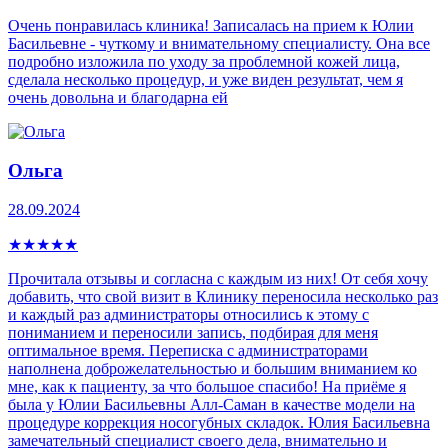
Очень понравилась клиника! Записалась на прием к Юлии
Басильевне - чуткому и внимательному специалисту. Она все
подробно изложила по уходу за проблемной кожей лица,
сделала несколько процедур, и уже виден результат, чем я
очень довольна и благодарна ей
Ольга
28.09.2024
★
★
★
★
★
Прочитала отзывы и согласна с каждым из них! От себя хочу
добавить, что свой визит в Клинику переносила несколько раз
и каждый раз администраторы относились к этому с
пониманием и переносили запись, подбирая для меня
оптимальное время. Переписка с администраторами
наполнена доброжелательностью и большим вниманием ко
мне, как к пациенту, за что большое спасибо! На приёме я
была у Юлии Басильевны Алл-Саман в качестве модели на
процедуре коррекция носогубных складок. Юлия Басильевна
замечательный специалист своего дела, внимательно и