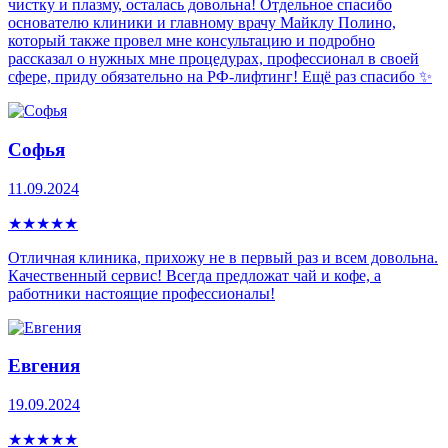
чистку и плазму, осталась довольна! Отдельное спасибо
основателю клиники и главному врачу Майклу Полино,
который также провел мне консультацию и подробно
рассказал о нужных мне процедурах, профессионал в своей
сфере, приду обязательно на РФ-лифтинг! Ещё раз спасибо ✨
Софья
11.09.2024
★
★
★
★
★
Отличная клиника, прихожу не в первый раз и всем довольна.
Качественный сервис! Всегда предложат чай и кофе, а
работники настоящие профессионалы!
Евгения
19.09.2024
★
★
★
★
★