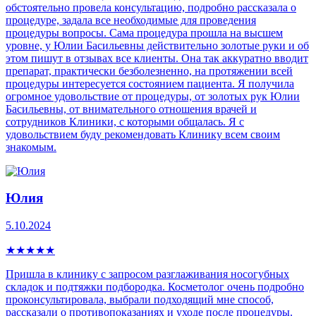
обстоятельно провела консультацию, подробно рассказала о
процедуре, задала все необходимые для проведения
процедуры вопросы. Сама процедура прошла на высшем
уровне, у Юлии Басильевны действительно золотые руки и об
этом пишут в отзывах все клиенты. Она так аккуратно вводит
препарат, практически безболезненно, на протяжении всей
процедуры интересуется состоянием пациента. Я получила
огромное удовольствие от процедуры, от золотых рук Юлии
Басильевны, от внимательного отношения врачей и
сотрудников Клиники, с которыми общалась. Я с
удовольствием буду рекомендовать Клинику всем своим
знакомым.
Юлия
5.10.2024
★
★
★
★
★
Пришла в клинику с запросом разглаживания носогубных
складок и подтяжки подбородка. Косметолог очень подробно
проконсультировала, выбрали подходящий мне способ,
рассказали о противопоказаниях и уходе после процедуры.