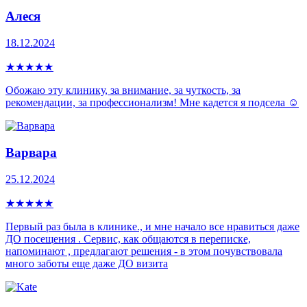
Алеся
18.12.2024
★
★
★
★
★
Обожаю эту клинику, за внимание, за чуткость, за
рекомендации, за профессионализм! Мне кадется я подсела ☺️
Варвара
25.12.2024
★
★
★
★
★
Первый раз была в клинике., и мне начало все нравиться даже
ДО посещения . Сервис, как общаются в переписке,
напоминают , предлагают решения - в этом почувствовала
много заботы еще даже ДО визита