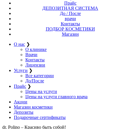
Прайс
ДЕПОЗИТНАЯ СИСТЕМА
До / После
врачи
Контакты
ПОДБОР КОСМЕТИКИ
Магазин
О нас
❯
О клинике
Врачи
Контакты
Лицензии
Услуги
❯
Все категории
До/После
Прайс
❯
Цены на услуги
Цены на услуги главного врача
Акции
Магазин косметики
Депозиты
Подарочные сертификаты
dr. Polino – Красиво быть собой!