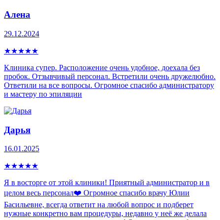
Алена
29.12.2024
★
★
★
★
★
Клиника супер. Расположение очень удобное, доехала без
пробок. Отзывчивый персонал. Встретили очень дружелюбно.
Ответили на все вопросы. Огромное спасибо администратору
и мастеру по эпиляции
Дарья
16.01.2025
★
★
★
★
★
Я в восторге от этой клиники! Приятный администратор и в
целом весь персонал❤️ Огромное спасибо врачу Юлии
Басильевне, всегда ответит на любой вопрос и подберет
нужные конкретно вам процедуры, недавно у неё же делала