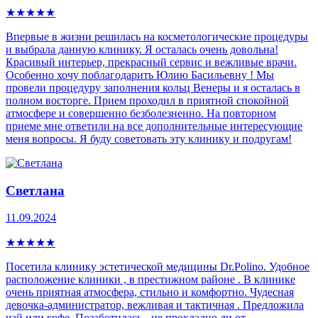
★
★
★
★
★
Впервые в жизни решилась на косметологические процедуры
и выбрала данную клинику. Я осталась очень довольна!
Красивый интерьер, прекрасный сервис и вежливые врачи.
Особенно хочу поблагодарить Юлию Басильевну ! Мы
провели процедуру заполнения кольц Венеры и я осталась в
полном восторге. Прием проходил в приятной спокойной
атмосфере и совершенно безболезненно. На повторном
приеме мне ответили на все дополнительные интересующие
меня вопросы. Я буду советовать эту клинику и подругам!
Светлана
11.09.2024
★
★
★
★
★
Посетила клинику эстетической медицины Dr.Polino. Удобное
расположение клиники , в престижном районе . В клинике
очень приятная атмосфера, стильно и комфортно. Чудесная
девочка-администратор, вежливая и тактичная . Предложила
чай или кофе. Позаботилась - не прохладно ли от