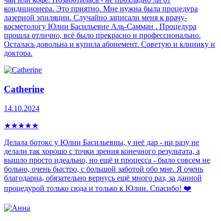
кондиционера. Это приятно. Мне нужна была процедура
лазерной эпиляции. Случайно записали меня к врачу-
косметологу Юлии Басильевне Аль-Самман . Процедура
прошла отлично, всё было прекрасно и профессионально.
Осталась довольна и купила абонемент. Советую и клинику и
доктора.
Catherine
14.10.2024
★
★
★
★
★
Делала ботокс у Юлии Басильевны, у неё дар - ни разу не
делали так хорошо с точки зрения конечного результата, а
вышло просто идеально, но ещё и процесса - было совсем не
больно, очень быстро, с большой заботой обо мне. Я очень
благодарна, обязательно вернусь ещё много раз, за данной
процедурой только сюда и только к Юлии. Спасибо! ❤️