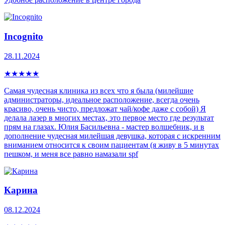
Incognito
28.11.2024
★
★
★
★
★
Самая чудесная клиника из всех что я была (милейшие
администраторы, идеальное расположение, всегда очень
красиво, очень чисто, предложат чай/кофе даже с собой) Я
делала лазер в многих местах, это первое место где результат
прям на глазах. Юлия Басильевна - мастер волшебник, и в
дополнение чудесная милейшая девушка, которая с искренним
вниманием относится к своим пациентам (я живу в 5 минутах
пешком, и меня все равно намазали spf
Карина
08.12.2024