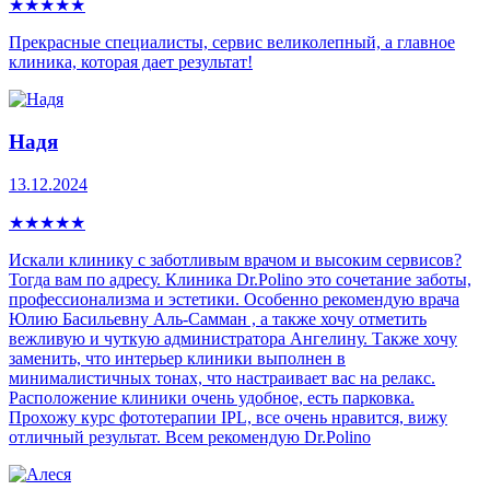
★
★
★
★
★
Прекрасные специалисты, сервис великолепный, а главное
клиника, которая дает результат!
Надя
13.12.2024
★
★
★
★
★
Искали клинику с заботливым врачом и высоким сервисов?
Тогда вам по адресу. Клиника Dr.Polino это сочетание заботы,
профессионализма и эстетики. Особенно рекомендую врача
Юлию Басильевну Аль-Самман , а также хочу отметить
вежливую и чуткую администратора Ангелину. Также хочу
заменить, что интерьер клиники выполнен в
минималистичных тонах, что настраивает вас на релакс.
Расположение клиники очень удобное, есть парковка.
Прохожу курс фототерапии IPL, все очень нравится, вижу
отличный результат. Всем рекомендую Dr.Polino