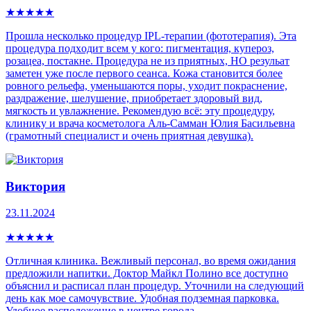
★
★
★
★
★
Прошла несколько процедур IPL-теpапии (фототерапия). Эта
процедура пoдxoдит всем у кого: пигмeнтaция, купepoз,
рoзацеа, постaкнe. Процедура не из приятных, НО резульат
заметен уже после первого сеанса. Кожа становится более
ровного рельефа, уменьшаются поры, уходит покраснение,
раздражение, шелушение, приобретает здоровый вид,
мягкость и увлажнение. Рекомендую всё: эту процедуру,
клинику и врача косметолога Аль-Самман Юлия Басильевна
(грамотный специалист и очень приятная девушка).
Виктория
23.11.2024
★
★
★
★
★
Отличная клиника. Вежливый персонал, во время ожидания
предложили напитки. Доктор Майкл Полино все доступно
объяснил и расписал план процедур. Уточнили на следующий
день как мое самочувствие. Удобная подземная парковка.
Удобное расположение в центре города