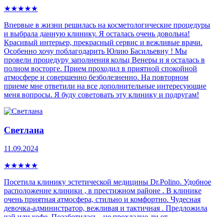
★
★
★
★
★
Впервые в жизни решилась на косметологические процедуры
и выбрала данную клинику. Я осталась очень довольна!
Красивый интерьер, прекрасный сервис и вежливые врачи.
Особенно хочу поблагодарить Юлию Басильевну ! Мы
провели процедуру заполнения кольц Венеры и я осталась в
полном восторге. Прием проходил в приятной спокойной
атмосфере и совершенно безболезненно. На повторном
приеме мне ответили на все дополнительные интересующие
меня вопросы. Я буду советовать эту клинику и подругам!
Светлана
11.09.2024
★
★
★
★
★
Посетила клинику эстетической медицины Dr.Polino. Удобное
расположение клиники , в престижном районе . В клинике
очень приятная атмосфера, стильно и комфортно. Чудесная
девочка-администратор, вежливая и тактичная . Предложила
чай или кофе. Позаботилась - не прохладно ли от