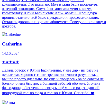
кондиционера. Это приятно. Мне нужна была процедура
лазерной эпиляции. Случайно записали меня к врачу-
косметологу Юлии Басильевне Аль-Самман . Процедура
прошла отлично, всё было прекрасно и профессионально.
Осталась довольна и купила абонемент. Советую и клинику и
доктора.
Catherine
14.10.2024
★
★
★
★
★
Делала ботокс у Юлии Басильевны, у неё дар - ни разу не
делали так хорошо с точки зрения конечного результата, а
вышло просто идеально, но ещё и процесса - было совсем не
больно, очень быстро, с большой заботой обо мне. Я очень
благодарна, обязательно вернусь ещё много раз, за данной
процедурой только сюда и только к Юлии. Спасибо! ❤️