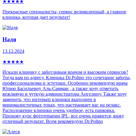
★
★
★
★
★
Прекрасные специалисты, сервис великолепный, а главное
клиника, которая дает результат!
Надя
13.12.2024
★
★
★
★
★
Искали клинику с заботливым врачом и высоким сервисов?
Тогда вам по адресу. Клиника Dr.Polino это сочетание заботы,
профессионализма и эстетики. Особенно рекомендую врача
Юлию Басильевну Аль-Самман , а также хочу отметить
вежливую и чуткую администратора Ангелину. Также хочу
заменить, что интерьер клиники выполнен в
минималистичных тонах, что настраивает вас на релакс.
Расположение клиники очень удобное, есть парковка.
Прохожу курс фототерапии IPL, все очень нравится, вижу
отличный результат. Всем рекомендую Dr.Polino