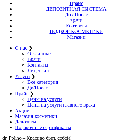
Прайс
ДЕПОЗИТНАЯ СИСТЕМА
До / После
врачи
Контакты
ПОДБОР КОСМЕТИКИ
Магазин
О нас
❯
О клинике
Врачи
Контакты
Лицензии
Услуги
❯
Все категории
До/После
Прайс
❯
Цены на услуги
Цены на услуги главного врача
Акции
Магазин косметики
Депозиты
Подарочные сертификаты
dr. Polino – Красиво быть собой!