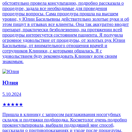
обстоятельно провела консультацию, подробно рассказала о
процедуре, задала все необходимые для проведения
процедуры вопросы. Сама процедура прошла на высшем
уровне, у Юлии Басильевны действительно золотые руки и об
этом пишут в отзывах все клиенты. Она так аккуратно вводит
препарат, практически безболезненно, на протяжении всей
процедуры интересуется состоянием пациента. Я получила
огромное удовольствие от процедуры, от золотых рук Юлии
Басильевны, от внимательного отношения врачей и
сотрудников Клиники, с которыми общалась. Я с
удовольствием буду рекомендовать Клинику всем своим
знакомым.
Юлия
5.10.2024
★
★
★
★
★
Пришла в клинику с запросом разглаживания носогубных
складок и подтяжки подбородка. Косметолог очень подробно
проконсультировала, выбрали подходящий мне способ,
рассказали о противопоказаниях и уходе после процедуры.