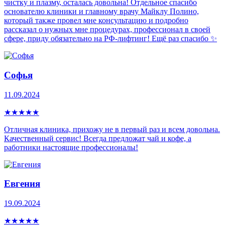
чистку и плазму, осталась довольна! Отдельное спасибо
основателю клиники и главному врачу Майклу Полино,
который также провел мне консультацию и подробно
рассказал о нужных мне процедурах, профессионал в своей
сфере, приду обязательно на РФ-лифтинг! Ещё раз спасибо ✨
Софья
11.09.2024
★
★
★
★
★
Отличная клиника, прихожу не в первый раз и всем довольна.
Качественный сервис! Всегда предложат чай и кофе, а
работники настоящие профессионалы!
Евгения
19.09.2024
★
★
★
★
★