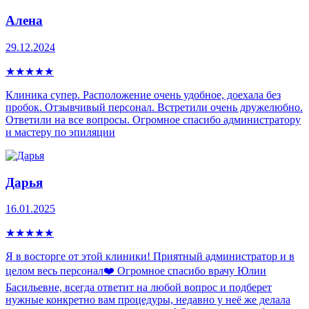
Алена
29.12.2024
★
★
★
★
★
Клиника супер. Расположение очень удобное, доехала без
пробок. Отзывчивый персонал. Встретили очень дружелюбно.
Ответили на все вопросы. Огромное спасибо администратору
и мастеру по эпиляции
Дарья
16.01.2025
★
★
★
★
★
Я в восторге от этой клиники! Приятный администратор и в
целом весь персонал❤️ Огромное спасибо врачу Юлии
Басильевне, всегда ответит на любой вопрос и подберет
нужные конкретно вам процедуры, недавно у неё же делала