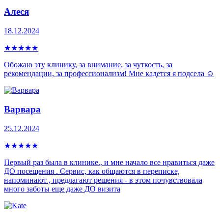
Алеся
18.12.2024
★
★
★
★
★
Обожаю эту клинику, за внимание, за чуткость, за
рекомендации, за профессионализм! Мне кадется я подсела ☺️
Варвара
25.12.2024
★
★
★
★
★
Первый раз была в клинике., и мне начало все нравиться даже
ДО посещения . Сервис, как общаются в переписке,
напоминают , предлагают решения - в этом почувствовала
много заботы еще даже ДО визита