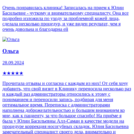
Очень понравилась клиника! Записалась на прием к Юлии
Басильевне - чуткому и внимательному специалисту. Она все
подробно изложила по уходу за проблемной кожей лица,
сделала несколько процедур, и уже виден результат, чем я
очень довольна и благодарна ей
Ольга
28.09.2024
★
★
★
★
★
Прочитала отзывы и согласна с каждым из них! От себя хочу
добавить, что свой визит в Клинику переносила несколько раз
и каждый раз администраторы относились к этому с
пониманием и переносили запись, подбирая для меня
оптимальное время. Переписка с администраторами
наполнена доброжелательностью и большим вниманием ко
мне, как к пациенту, за что большое спасибо! На приёме я
была у Юлии Басильевны Алл-Саман в качестве модели на
процедуре коррекция носогубных складок. Юлия Басильевна
замечательный специалист своего дела, внимательно и