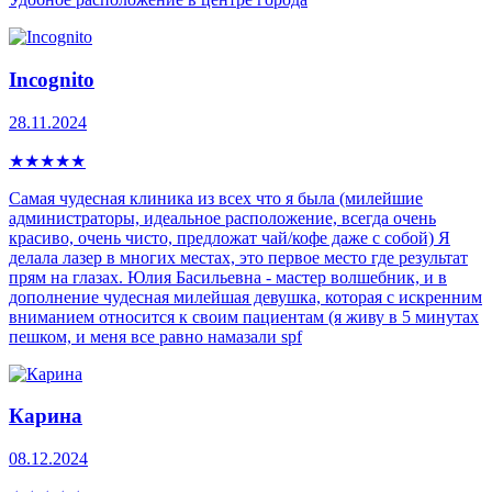
Incognito
28.11.2024
★
★
★
★
★
Самая чудесная клиника из всех что я была (милейшие
администраторы, идеальное расположение, всегда очень
красиво, очень чисто, предложат чай/кофе даже с собой) Я
делала лазер в многих местах, это первое место где результат
прям на глазах. Юлия Басильевна - мастер волшебник, и в
дополнение чудесная милейшая девушка, которая с искренним
вниманием относится к своим пациентам (я живу в 5 минутах
пешком, и меня все равно намазали spf
Карина
08.12.2024