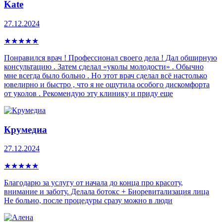
Kate
27.12.2024
★
★
★
★
★
Понравился врач ! Профессионал своего дела ! Дал обширную
консультацию . Затем сделал «уколы молодости» . Обычно
мне всегда было больно . Но этот врач сделал всё настолько
ювелирно и быстро , что я не ощутила особого дискомфорта
от уколов . Рекомендую эту клинику и приду еще
Крумедиа
27.12.2024
★
★
★
★
★
Благодарю за услугу от начала до конца про красоту,
внимание и заботу. Делала ботокс + Биоревитализация лица
Не больно, после процедуры сразу можно в люди