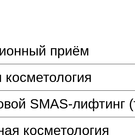
ционный приём
 косметология
овой SMAS-лифтинг (
ная косметология