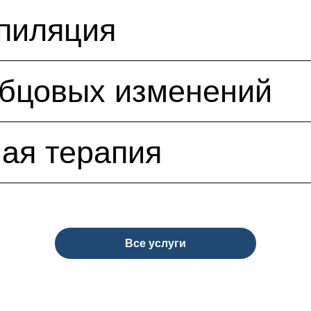
пиляция
убцовых изменений
ая терапия
Все услуги