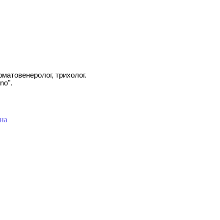
матовенеролог, трихолог.
no".