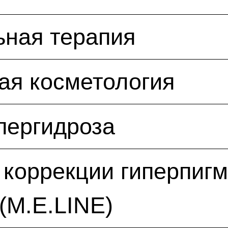
ьная терапия
ая косметология
пергидроза
коррекции гиперпиг
(M.E.LINE)