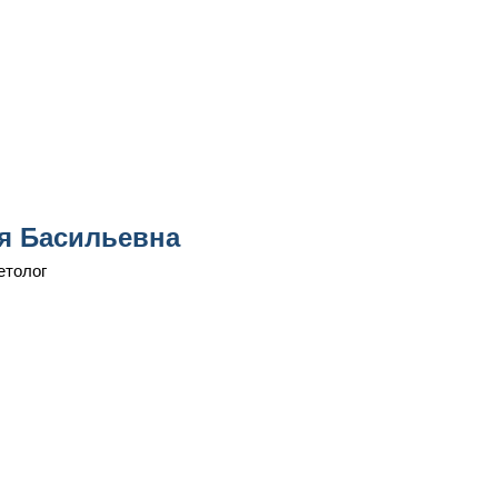
я Басильевна
етолог