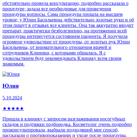
обстоятельно провела консультацию, подробно рассказала о
процедуре, задала все необходимые для проведения
процедуры вопросы. Сама процедура прошла на высшем
уровне, у Юлии Басильевны действительно золотые руки и об
этом пишут в отзывах все клиенты. Она так аккуратно вводит
препарат, практически безболезненно, на протяжении всей
процедуры интересуется состоянием пациента. Я получила
огромное удовольствие от процедуры, от золотых рук Юлии
Басильевны, от внимательного отношения врачей и
сотрудников Клиники, с которыми общалась. Я с
удовольствием буду рекомендовать Клинику всем своим
знакомым.
Юлия
5.10.2024
★
★
★
★
★
Пришла в клинику с запросом разглаживания носогубных
складок и подтяжки подбородка. Косметолог очень подробно
проконсультировала, выбрали подходящий мне способ,
рассказали о противопоказаниях и уходе после процедуры.