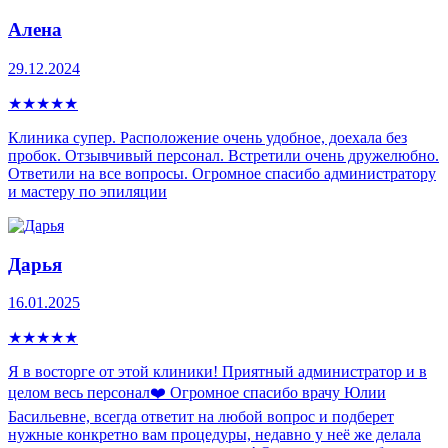
Алена
29.12.2024
★
★
★
★
★
Клиника супер. Расположение очень удобное, доехала без
пробок. Отзывчивый персонал. Встретили очень дружелюбно.
Ответили на все вопросы. Огромное спасибо администратору
и мастеру по эпиляции
Дарья
16.01.2025
★
★
★
★
★
Я в восторге от этой клиники! Приятный администратор и в
целом весь персонал❤️ Огромное спасибо врачу Юлии
Басильевне, всегда ответит на любой вопрос и подберет
нужные конкретно вам процедуры, недавно у неё же делала