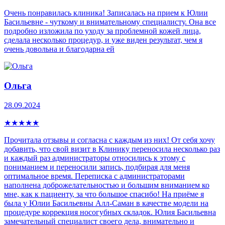
Очень понравилась клиника! Записалась на прием к Юлии
Басильевне - чуткому и внимательному специалисту. Она все
подробно изложила по уходу за проблемной кожей лица,
сделала несколько процедур, и уже виден результат, чем я
очень довольна и благодарна ей
Ольга
28.09.2024
★
★
★
★
★
Прочитала отзывы и согласна с каждым из них! От себя хочу
добавить, что свой визит в Клинику переносила несколько раз
и каждый раз администраторы относились к этому с
пониманием и переносили запись, подбирая для меня
оптимальное время. Переписка с администраторами
наполнена доброжелательностью и большим вниманием ко
мне, как к пациенту, за что большое спасибо! На приёме я
была у Юлии Басильевны Алл-Саман в качестве модели на
процедуре коррекция носогубных складок. Юлия Басильевна
замечательный специалист своего дела, внимательно и