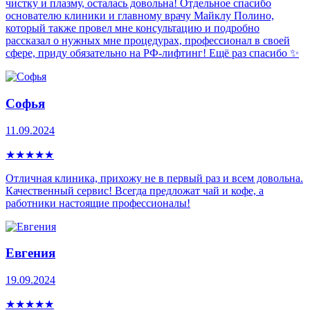
чистку и плазму, осталась довольна! Отдельное спасибо
основателю клиники и главному врачу Майклу Полино,
который также провел мне консультацию и подробно
рассказал о нужных мне процедурах, профессионал в своей
сфере, приду обязательно на РФ-лифтинг! Ещё раз спасибо ✨
Софья
11.09.2024
★
★
★
★
★
Отличная клиника, прихожу не в первый раз и всем довольна.
Качественный сервис! Всегда предложат чай и кофе, а
работники настоящие профессионалы!
Евгения
19.09.2024
★
★
★
★
★