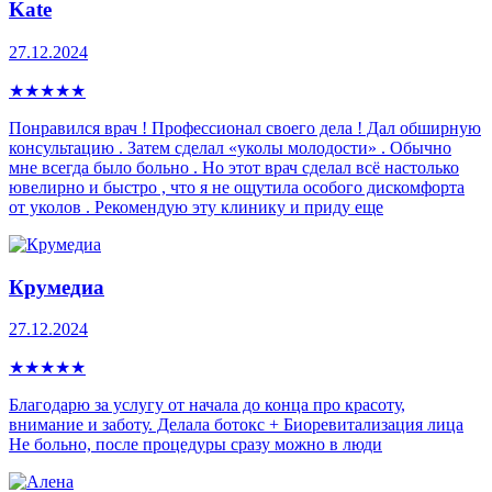
Kate
27.12.2024
★
★
★
★
★
Понравился врач ! Профессионал своего дела ! Дал обширную
консультацию . Затем сделал «уколы молодости» . Обычно
мне всегда было больно . Но этот врач сделал всё настолько
ювелирно и быстро , что я не ощутила особого дискомфорта
от уколов . Рекомендую эту клинику и приду еще
Крумедиа
27.12.2024
★
★
★
★
★
Благодарю за услугу от начала до конца про красоту,
внимание и заботу. Делала ботокс + Биоревитализация лица
Не больно, после процедуры сразу можно в люди