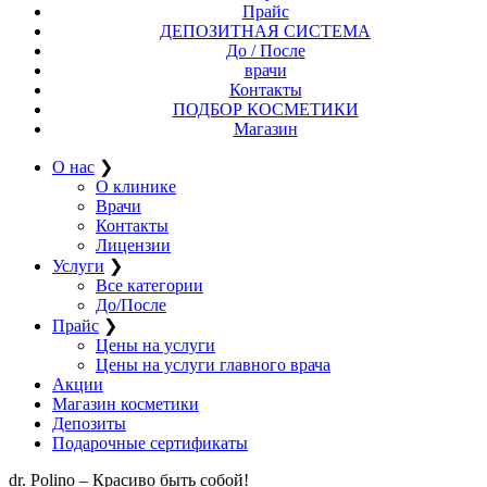
Прайс
ДЕПОЗИТНАЯ СИСТЕМА
До / После
врачи
Контакты
ПОДБОР КОСМЕТИКИ
Магазин
О нас
❯
О клинике
Врачи
Контакты
Лицензии
Услуги
❯
Все категории
До/После
Прайс
❯
Цены на услуги
Цены на услуги главного врача
Акции
Магазин косметики
Депозиты
Подарочные сертификаты
dr. Polino – Красиво быть собой!