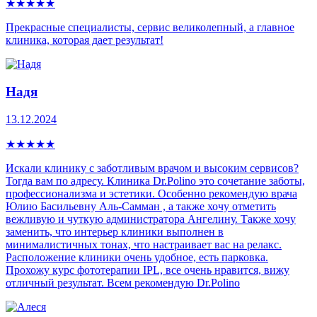
★
★
★
★
★
Прекрасные специалисты, сервис великолепный, а главное
клиника, которая дает результат!
Надя
13.12.2024
★
★
★
★
★
Искали клинику с заботливым врачом и высоким сервисов?
Тогда вам по адресу. Клиника Dr.Polino это сочетание заботы,
профессионализма и эстетики. Особенно рекомендую врача
Юлию Басильевну Аль-Самман , а также хочу отметить
вежливую и чуткую администратора Ангелину. Также хочу
заменить, что интерьер клиники выполнен в
минималистичных тонах, что настраивает вас на релакс.
Расположение клиники очень удобное, есть парковка.
Прохожу курс фототерапии IPL, все очень нравится, вижу
отличный результат. Всем рекомендую Dr.Polino