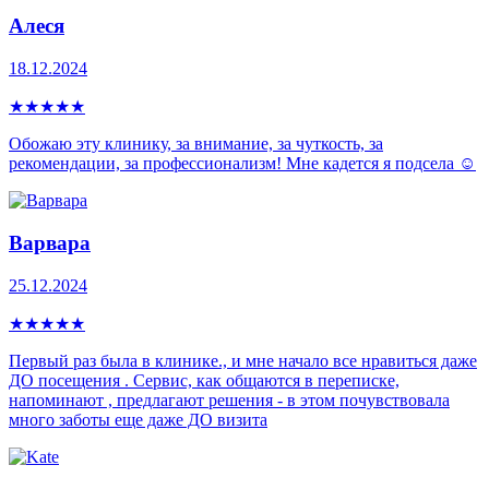
Алеся
18.12.2024
★
★
★
★
★
Обожаю эту клинику, за внимание, за чуткость, за
рекомендации, за профессионализм! Мне кадется я подсела ☺️
Варвара
25.12.2024
★
★
★
★
★
Первый раз была в клинике., и мне начало все нравиться даже
ДО посещения . Сервис, как общаются в переписке,
напоминают , предлагают решения - в этом почувствовала
много заботы еще даже ДО визита