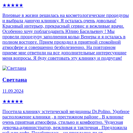
★
★
★
★
★
Впервые в жизни решилась на косметологические процедуры
и выбрала данную клинику. Я осталась очень довольна!
Красивый интерьер, прекрасный сервис и вежливые врачи.
Особенно хочу поблагодарить Юлию Басильевну ! Мы
провели процедуру заполнения кольц Венеры и я осталась в
полном восторге. Прием проходил в приятной спокойной
атмосфере и совершенно безболезненно. На повторном
приеме мне ответили на все дополнительные интересующие
меня вопросы. Я буду советовать эту клинику и подругам!
Светлана
11.09.2024
★
★
★
★
★
Посетила клинику эстетической медицины Dr.Polino. Удобное
расположение клиники , в престижном районе . В клинике
очень приятная атмосфера, стильно и комфортно. Чудесная
девочка-администратор, вежливая и тактичная . Предложила
чай или кофе. Позаботилась - не прохладно ли от