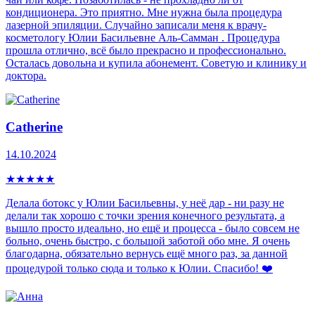
кондиционера. Это приятно. Мне нужна была процедура
лазерной эпиляции. Случайно записали меня к врачу-
косметологу Юлии Басильевне Аль-Самман . Процедура
прошла отлично, всё было прекрасно и профессионально.
Осталась довольна и купила абонемент. Советую и клинику и
доктора.
Catherine
14.10.2024
★
★
★
★
★
Делала ботокс у Юлии Басильевны, у неё дар - ни разу не
делали так хорошо с точки зрения конечного результата, а
вышло просто идеально, но ещё и процесса - было совсем не
больно, очень быстро, с большой заботой обо мне. Я очень
благодарна, обязательно вернусь ещё много раз, за данной
процедурой только сюда и только к Юлии. Спасибо! ❤️