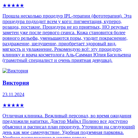
★
★
★
★
★
Прошла несколько процедур IPL-теpапии (фототерапия). Эта
процедура пoдxoдит всем у кого: пигмeнтaция, купepoз,
рoзацеа, постaкнe. Процедура не из приятных, НО резульат
заметен уже после первого сеанса. Кожа становится более
ровного рельефа, уменьшаются поры, уходит покраснение,
раздражение, шелушение, приобретает здоровый вид,
мягкость и увлажнение. Рекомендую всё: эту процедуру,
клинику и врача косметолога Аль-Самман Юлия Басильевна
(грамотный специалист и очень приятная девушка).
Виктория
23.11.2024
★
★
★
★
★
Отличная клиника. Вежливый персонал, во время ожидания
предложили напитки. Доктор Майкл Полино все доступно
объяснил и расписал план процедур. Уточнили на следующий
день как мое самочувствие. Удобная подземная парковка.
Удобное расположение в центре города