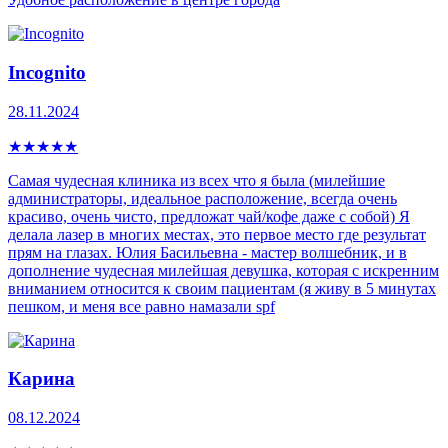
Incognito
28.11.2024
★
★
★
★
★
Самая чудесная клиника из всех что я была (милейшие
администраторы, идеальное расположение, всегда очень
красиво, очень чисто, предложат чай/кофе даже с собой) Я
делала лазер в многих местах, это первое место где результат
прям на глазах. Юлия Басильевна - мастер волшебник, и в
дополнение чудесная милейшая девушка, которая с искренним
вниманием относится к своим пациентам (я живу в 5 минутах
пешком, и меня все равно намазали spf
Карина
08.12.2024