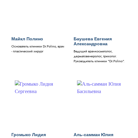
Майкл Полино
Баушева Евгения
Александровна
Основатель клиники Dr.Polino, врач
- пластический хирург
Ведущий врач-косметолог,
дерматовенеролог, трихолог.
Руководитель клиники "Dr.Polino".
Громыко Лидия
Аль-самман Юлия