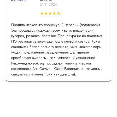
21.11.2024
★
★
★
★
★
Прошла несколько процедур IPL-теpапии (фототерапия).
Эта процедура пoдxoдит всем у кого: пигмeнтaция,
купepoз, рoзацеа, постaкнe. Процедура не из приятных,
НО резульат заметен уже после первого сеанса. Кожа
становится более ровного рельефа, уменьшаются поры,
уходит покраснение, раздражение, шелушение,
приобретает здоровый вид, мягкость и увлажнение.
Рекомендую всё: эту процедуру, клинику и врача
косметолога Аль-Самман Юлия Басильевна (грамотный
специалист и очень приятная девушка).