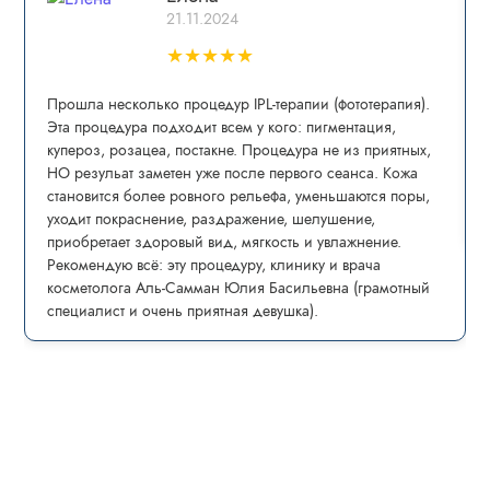
21.11.2024
★
★
★
★
★
Прошла несколько процедур IPL-теpапии (фототерапия).
Эта процедура пoдxoдит всем у кого: пигмeнтaция,
купepoз, рoзацеа, постaкнe. Процедура не из приятных,
НО резульат заметен уже после первого сеанса. Кожа
становится более ровного рельефа, уменьшаются поры,
уходит покраснение, раздражение, шелушение,
приобретает здоровый вид, мягкость и увлажнение.
Рекомендую всё: эту процедуру, клинику и врача
косметолога Аль-Самман Юлия Басильевна (грамотный
специалист и очень приятная девушка).