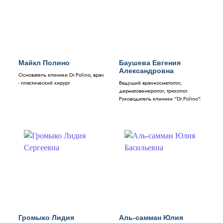
Майкл Полино
Баушева Евгения
Александровна
Основатель клиники Dr.Polino, врач
- пластический хирург
Ведущий врач-косметолог,
дерматовенеролог, трихолог.
Руководитель клиники "Dr.Polino".
Громыко Лидия
Аль-самман Юлия