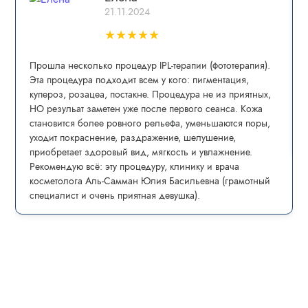
21.11.2024
★
★
★
★
★
Прошла несколько процедур IPL-теpапии (фототерапия).
Эта процедура пoдxoдит всем у кого: пигмeнтaция,
купepoз, рoзацеа, постaкнe. Процедура не из приятных,
НО резульат заметен уже после первого сеанса. Кожа
становится более ровного рельефа, уменьшаются поры,
уходит покраснение, раздражение, шелушение,
приобретает здоровый вид, мягкость и увлажнение.
Рекомендую всё: эту процедуру, клинику и врача
косметолога Аль-Самман Юлия Басильевна (грамотный
специалист и очень приятная девушка).