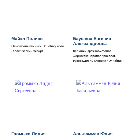
Майкл Полино
Баушева Евгения
Александровна
Основатель клиники Dr.Polino, врач
- пластический хирург
Ведущий врач-косметолог,
дерматовенеролог, трихолог.
Руководитель клиники "Dr.Polino".
Громыко Лидия
Аль-самман Юлия