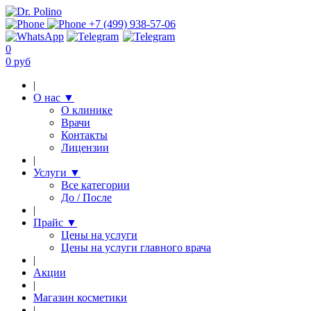
+7 (499) 938-57-06
0
0 руб
|
О нас
▼
О клинике
Врачи
Контакты
Лицензии
|
Услуги
▼
Все категории
До / После
|
Прайс
▼
Цены на услуги
Цены на услуги главного врача
|
Акции
|
Магазин косметики
|