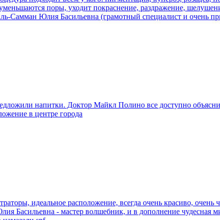
, уменьшаются поры, уходит покраснение, раздражение, шелушени
 Аль-Самман Юлия Басильевна (грамотный специалист и очень пр
едложили напитки. Доктор Майкл Полино все доступно объясни
ложение в центре города
раторы, идеальное расположение, всегда очень красиво, очень чи
. Юлия Басильевна - мастер волшебник, и в дополнение чудесная