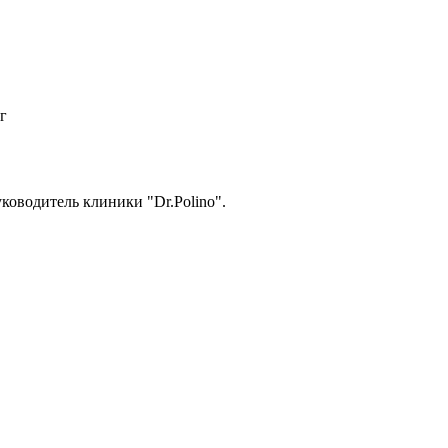
г
уководитель клиники "Dr.Polino".