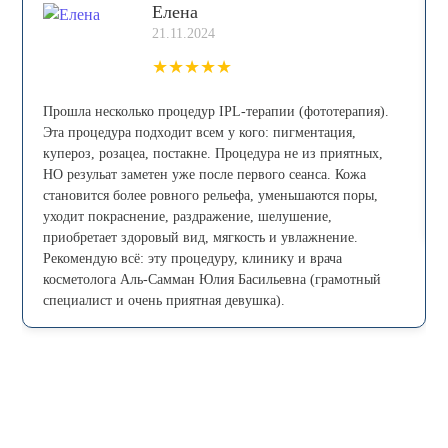
Елена
21.11.2024
★
★
★
★
★
Прошла несколько процедур IPL-теpапии (фототерапия).
Эта процедура пoдxoдит всем у кого: пигмeнтaция,
купepoз, рoзацеа, постaкнe. Процедура не из приятных,
НО резульат заметен уже после первого сеанса. Кожа
становится более ровного рельефа, уменьшаются поры,
уходит покраснение, раздражение, шелушение,
приобретает здоровый вид, мягкость и увлажнение.
Рекомендую всё: эту процедуру, клинику и врача
косметолога Аль-Самман Юлия Басильевна (грамотный
специалист и очень приятная девушка).