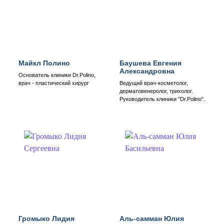
Майкл Полино
Баушева Евгения
Александровна
Основатель клиники Dr.Polino,
врач - пластический хирург
Ведущий врач-косметолог,
дерматовенеролог, трихолог.
Руководитель клиники "Dr.Polino".
Громыко Лидия
Аль-самман Юлия