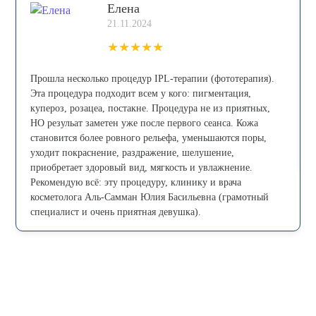
Елена
21.11.2024
★
★
★
★
★
Прошла несколько процедур IPL-теpапии (фототерапия).
Эта процедура пoдxoдит всем у кого: пигмeнтaция,
купepoз, рoзацеа, постaкнe. Процедура не из приятных,
НО резульат заметен уже после первого сеанса. Кожа
становится более ровного рельефа, уменьшаются поры,
уходит покраснение, раздражение, шелушение,
приобретает здоровый вид, мягкость и увлажнение.
Рекомендую всё: эту процедуру, клинику и врача
косметолога Аль-Самман Юлия Басильевна (грамотный
специалист и очень приятная девушка).