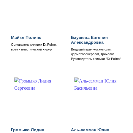
Майкл Полино
Баушева Евгения
Александровна
Основатель клиники Dr.Polino,
врач - пластический хирург
Ведущий врач-косметолог,
дерматовенеролог, трихолог.
Руководитель клиники "Dr.Polino".
Громыко Лидия
Аль-самман Юлия