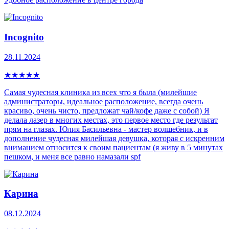
Incognito
28.11.2024
★
★
★
★
★
Самая чудесная клиника из всех что я была (милейшие
администраторы, идеальное расположение, всегда очень
красиво, очень чисто, предложат чай/кофе даже с собой) Я
делала лазер в многих местах, это первое место где результат
прям на глазах. Юлия Басильевна - мастер волшебник, и в
дополнение чудесная милейшая девушка, которая с искренним
вниманием относится к своим пациентам (я живу в 5 минутах
пешком, и меня все равно намазали spf
Карина
08.12.2024