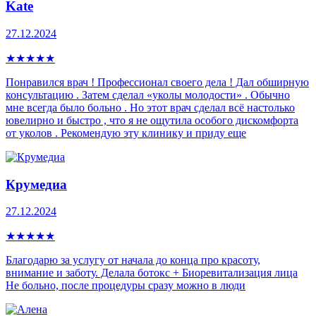
Kate
27.12.2024
★
★
★
★
★
Понравился врач ! Профессионал своего дела ! Дал обширную
консультацию . Затем сделал «уколы молодости» . Обычно
мне всегда было больно . Но этот врач сделал всё настолько
ювелирно и быстро , что я не ощутила особого дискомфорта
от уколов . Рекомендую эту клинику и приду еще
Крумедиа
27.12.2024
★
★
★
★
★
Благодарю за услугу от начала до конца про красоту,
внимание и заботу. Делала ботокс + Биоревитализация лица
Не больно, после процедуры сразу можно в люди