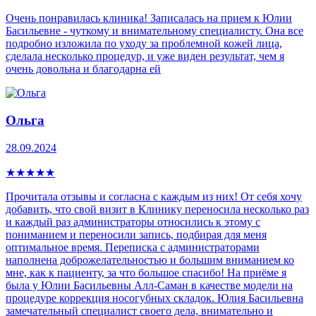
Очень понравилась клиника! Записалась на прием к Юлии
Басильевне - чуткому и внимательному специалисту. Она все
подробно изложила по уходу за проблемной кожей лица,
сделала несколько процедур, и уже виден результат, чем я
очень довольна и благодарна ей
Ольга
28.09.2024
★
★
★
★
★
Прочитала отзывы и согласна с каждым из них! От себя хочу
добавить, что свой визит в Клинику переносила несколько раз
и каждый раз администраторы относились к этому с
пониманием и переносили запись, подбирая для меня
оптимальное время. Переписка с администраторами
наполнена доброжелательностью и большим вниманием ко
мне, как к пациенту, за что большое спасибо! На приёме я
была у Юлии Басильевны Алл-Саман в качестве модели на
процедуре коррекция носогубных складок. Юлия Басильевна
замечательный специалист своего дела, внимательно и