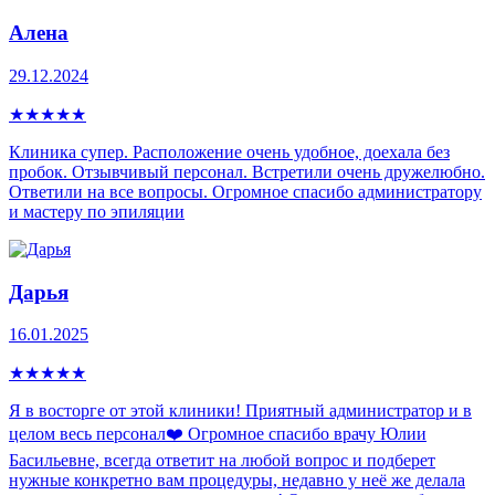
Алена
29.12.2024
★
★
★
★
★
Клиника супер. Расположение очень удобное, доехала без
пробок. Отзывчивый персонал. Встретили очень дружелюбно.
Ответили на все вопросы. Огромное спасибо администратору
и мастеру по эпиляции
Дарья
16.01.2025
★
★
★
★
★
Я в восторге от этой клиники! Приятный администратор и в
целом весь персонал❤️ Огромное спасибо врачу Юлии
Басильевне, всегда ответит на любой вопрос и подберет
нужные конкретно вам процедуры, недавно у неё же делала