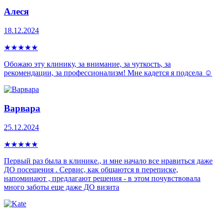
Алеся
18.12.2024
★
★
★
★
★
Обожаю эту клинику, за внимание, за чуткость, за
рекомендации, за профессионализм! Мне кадется я подсела ☺️
Варвара
25.12.2024
★
★
★
★
★
Первый раз была в клинике., и мне начало все нравиться даже
ДО посещения . Сервис, как общаются в переписке,
напоминают , предлагают решения - в этом почувствовала
много заботы еще даже ДО визита