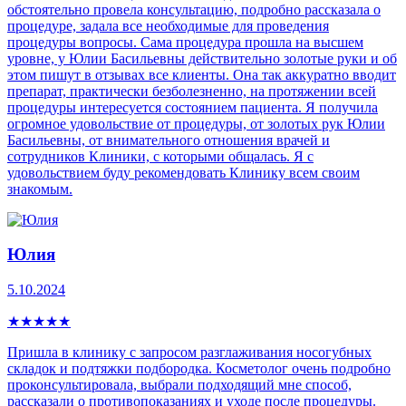
обстоятельно провела консультацию, подробно рассказала о
процедуре, задала все необходимые для проведения
процедуры вопросы. Сама процедура прошла на высшем
уровне, у Юлии Басильевны действительно золотые руки и об
этом пишут в отзывах все клиенты. Она так аккуратно вводит
препарат, практически безболезненно, на протяжении всей
процедуры интересуется состоянием пациента. Я получила
огромное удовольствие от процедуры, от золотых рук Юлии
Басильевны, от внимательного отношения врачей и
сотрудников Клиники, с которыми общалась. Я с
удовольствием буду рекомендовать Клинику всем своим
знакомым.
Юлия
5.10.2024
★
★
★
★
★
Пришла в клинику с запросом разглаживания носогубных
складок и подтяжки подбородка. Косметолог очень подробно
проконсультировала, выбрали подходящий мне способ,
рассказали о противопоказаниях и уходе после процедуры.