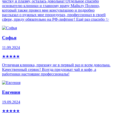
чистку и плазму, осталась довольна! Отдельное спасибо
основателю клиники и главному врачу Майклу Полино,
который также провел мне консультацию и подробно
рассказал о нужных мне процедурах, профессионал в своей
сфере, приду обязательно на РФ-лифтинг! Ещё раз спасибо ✨
Софья
11.09.2024
★
★
★
★
★
Отличная клиника, прихожу не в первый раз и всем довольна.
Качественный сервис! Всегда предложат чай и кофе, а
работники настоящие профессионалы!
Евгения
19.09.2024
★
★
★
★
★