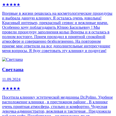
★
★
★
★
★
Впервые в жизни решилась на косметологические процедуры
и выбрала данную клинику. Я осталась очень довольна!
Красивый интерьер, прекрасный сервис и вежливые врачи.
Особенно хочу поблагодарить Юлию Басильевну ! Мы
провели процедуру заполнения кольц Венеры и я осталась в
полном восторге. Прием проходил в приятной спокойной
атмосфере и совершенно безболезненно. На повторном
приеме мне ответили на все дополнительные интересующие
меня вопросы. Я буду советовать эту клинику и подругам!
Светлана
11.09.2024
★
★
★
★
★
Посетила клинику эстетической медицины Dr.Polino. Удобное
расположение клиники , в престижном районе . В клинике
очень приятная атмосфера, стильно и комфортно. Чудесная
девочка-администратор, вежливая и тактичная . Предложила
чай или кофе. Позаботилась - не прохладно ли от