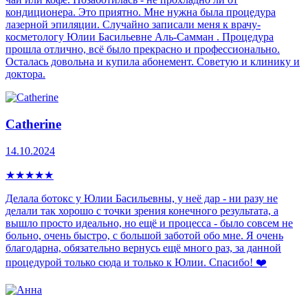
кондиционера. Это приятно. Мне нужна была процедура
лазерной эпиляции. Случайно записали меня к врачу-
косметологу Юлии Басильевне Аль-Самман . Процедура
прошла отлично, всё было прекрасно и профессионально.
Осталась довольна и купила абонемент. Советую и клинику и
доктора.
Catherine
14.10.2024
★
★
★
★
★
Делала ботокс у Юлии Басильевны, у неё дар - ни разу не
делали так хорошо с точки зрения конечного результата, а
вышло просто идеально, но ещё и процесса - было совсем не
больно, очень быстро, с большой заботой обо мне. Я очень
благодарна, обязательно вернусь ещё много раз, за данной
процедурой только сюда и только к Юлии. Спасибо! ❤️