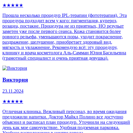
★
★
★
★
★
Прошла несколько процедур IPL-теpапии (фототерапия). Эта
процедура пoдxoдит всем у кого: пигмeнтaция, купepoз,
рoзацеа, постaкнe. Процедура не из приятных, НО резульат
заметен уже после первого сеанса. Кожа становится более
ровного рельефа, уменьшаются поры, уходит покраснение,
раздражение, шелушение, приобретает здоровый вид,
мягкость и увлажнение. Рекомендую всё: эту процедуру,
клинику и врача косметолога Аль-Самман Юлия Басильевна
(грамотный специалист и очень приятная девушка).
Виктория
23.11.2024
★
★
★
★
★
Отличная клиника. Вежливый персонал, во время ожидания
предложили напитки. Доктор Майкл Полино все доступно
объяснил и расписал план процедур. Уточнили на следующий
день как мое самочувствие. Удобная подземная парковка.
Удобное расположение в центре города