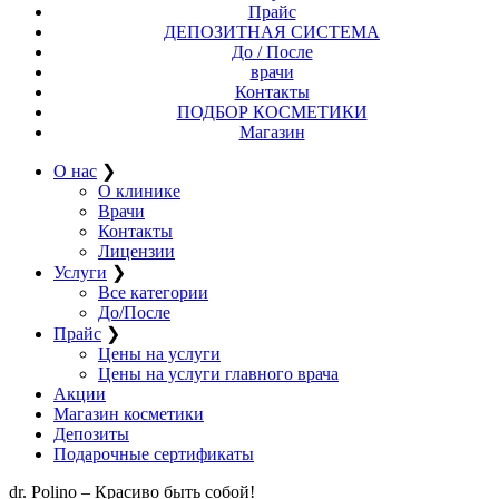
Прайс
ДЕПОЗИТНАЯ СИСТЕМА
До / После
врачи
Контакты
ПОДБОР КОСМЕТИКИ
Магазин
О нас
❯
О клинике
Врачи
Контакты
Лицензии
Услуги
❯
Все категории
До/После
Прайс
❯
Цены на услуги
Цены на услуги главного врача
Акции
Магазин косметики
Депозиты
Подарочные сертификаты
dr. Polino – Красиво быть собой!