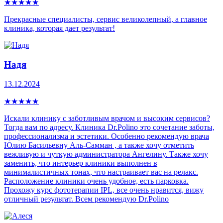
★
★
★
★
★
Прекрасные специалисты, сервис великолепный, а главное
клиника, которая дает результат!
Надя
13.12.2024
★
★
★
★
★
Искали клинику с заботливым врачом и высоким сервисов?
Тогда вам по адресу. Клиника Dr.Polino это сочетание заботы,
профессионализма и эстетики. Особенно рекомендую врача
Юлию Басильевну Аль-Самман , а также хочу отметить
вежливую и чуткую администратора Ангелину. Также хочу
заменить, что интерьер клиники выполнен в
минималистичных тонах, что настраивает вас на релакс.
Расположение клиники очень удобное, есть парковка.
Прохожу курс фототерапии IPL, все очень нравится, вижу
отличный результат. Всем рекомендую Dr.Polino