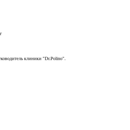
г
уководитель клиники "Dr.Polino".