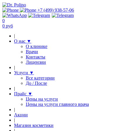
+7 (499) 938-57-06
0
0 руб
|
О нас
▼
О клинике
Врачи
Контакты
Лицензии
|
Услуги
▼
Все категории
До / После
|
Прайс
▼
Цены на услуги
Цены на услуги главного врача
|
Акции
|
Магазин косметики
|