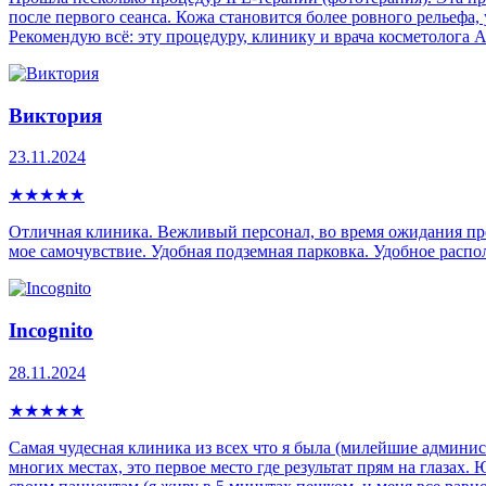
после первого сеанса. Кожа становится более ровного рельефа
Рекомендую всё: эту процедуру, клинику и врача косметолога
Виктория
23.11.2024
★
★
★
★
★
Отличная клиника. Вежливый персонал, во время ожидания пр
мое самочувствие. Удобная подземная парковка. Удобное распо
Incognito
28.11.2024
★
★
★
★
★
Самая чудесная клиника из всех что я была (милейшие админист
многих местах, это первое место где результат прям на глазах