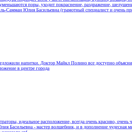
, уменьшаются поры, уходит покраснение, раздражение, шелушени
 Аль-Самман Юлия Басильевна (грамотный специалист и очень пр
едложили напитки. Доктор Майкл Полино все доступно объясни
ложение в центре города
раторы, идеальное расположение, всегда очень красиво, очень чи
. Юлия Басильевна - мастер волшебник, и в дополнение чудесная