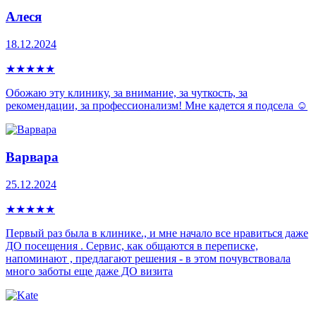
Алеся
18.12.2024
★
★
★
★
★
Обожаю эту клинику, за внимание, за чуткость, за
рекомендации, за профессионализм! Мне кадется я подсела ☺️
Варвара
25.12.2024
★
★
★
★
★
Первый раз была в клинике., и мне начало все нравиться даже
ДО посещения . Сервис, как общаются в переписке,
напоминают , предлагают решения - в этом почувствовала
много заботы еще даже ДО визита