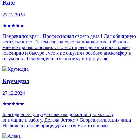
Kate
27.12.2024
★
★
★
★
★
Понравился врач ! Профессионал своего дела ! Дал обширную
консультацию . Затем сделал «уколы молодости» . Обычно
мне всегда было больно . Но этот врач сделал всё настолько
ювелирно и быстро , что я не ощутила особого дискомфорта
от уколов . Рекомендую эту клинику и приду еще
Крумедиа
27.12.2024
★
★
★
★
★
Благодарю за услугу от начала до конца про красоту,
внимание и заботу. Делала ботокс + Биоревитализация лица
Не больно, после процедуры сразу можно в люди