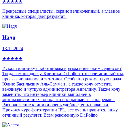
★
★
★
★
★
Прекрасные специалисты, сервис великолепный, а главное
клиника, которая дает результат!
Надя
13.12.2024
★
★
★
★
★
Искали клинику с заботливым врачом и высоким сервисов?
Тогда вам по адресу. Клиника Dr.Polino это сочетание заботы,
профессионализма и эстетики. Особенно рекомендую врача
Юлию Басильевну Аль-Самман , а также хочу отметить
вежливую и чуткую администратора Ангелину. Также хочу
заменить, что интерьер клиники выполнен в
минималистичных тонах, что настраивает вас на релакс.
Расположение клиники очень удобное, есть парковка.
Прохожу курс фототерапии IPL, все очень нравится, вижу
отличный результат. Всем рекомендую Dr.Polino