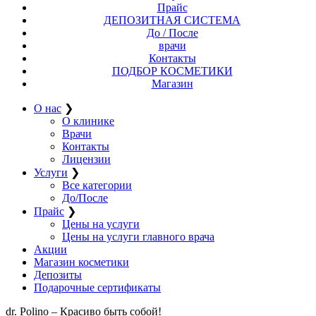
Прайс
ДЕПОЗИТНАЯ СИСТЕМА
До / После
врачи
Контакты
ПОДБОР КОСМЕТИКИ
Магазин
О нас
❯
О клинике
Врачи
Контакты
Лицензии
Услуги
❯
Все категории
До/После
Прайс
❯
Цены на услуги
Цены на услуги главного врача
Акции
Магазин косметики
Депозиты
Подарочные сертификаты
dr. Polino – Красиво быть собой!