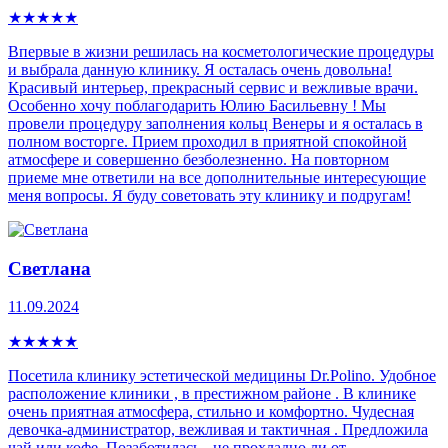
★
★
★
★
★
Впервые в жизни решилась на косметологические процедуры
и выбрала данную клинику. Я осталась очень довольна!
Красивый интерьер, прекрасный сервис и вежливые врачи.
Особенно хочу поблагодарить Юлию Басильевну ! Мы
провели процедуру заполнения кольц Венеры и я осталась в
полном восторге. Прием проходил в приятной спокойной
атмосфере и совершенно безболезненно. На повторном
приеме мне ответили на все дополнительные интересующие
меня вопросы. Я буду советовать эту клинику и подругам!
Светлана
11.09.2024
★
★
★
★
★
Посетила клинику эстетической медицины Dr.Polino. Удобное
расположение клиники , в престижном районе . В клинике
очень приятная атмосфера, стильно и комфортно. Чудесная
девочка-администратор, вежливая и тактичная . Предложила
чай или кофе. Позаботилась - не прохладно ли от