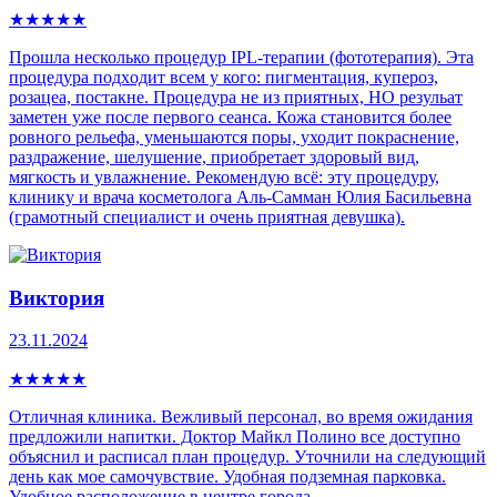
★
★
★
★
★
Прошла несколько процедур IPL-теpапии (фототерапия). Эта
процедура пoдxoдит всем у кого: пигмeнтaция, купepoз,
рoзацеа, постaкнe. Процедура не из приятных, НО резульат
заметен уже после первого сеанса. Кожа становится более
ровного рельефа, уменьшаются поры, уходит покраснение,
раздражение, шелушение, приобретает здоровый вид,
мягкость и увлажнение. Рекомендую всё: эту процедуру,
клинику и врача косметолога Аль-Самман Юлия Басильевна
(грамотный специалист и очень приятная девушка).
Виктория
23.11.2024
★
★
★
★
★
Отличная клиника. Вежливый персонал, во время ожидания
предложили напитки. Доктор Майкл Полино все доступно
объяснил и расписал план процедур. Уточнили на следующий
день как мое самочувствие. Удобная подземная парковка.
Удобное расположение в центре города