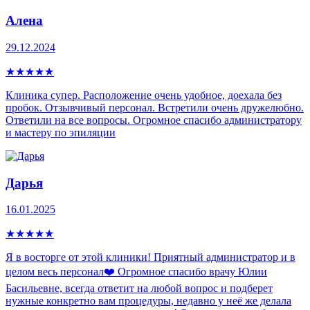
Алена
29.12.2024
★
★
★
★
★
Клиника супер. Расположение очень удобное, доехала без
пробок. Отзывчивый персонал. Встретили очень дружелюбно.
Ответили на все вопросы. Огромное спасибо администратору
и мастеру по эпиляции
Дарья
16.01.2025
★
★
★
★
★
Я в восторге от этой клиники! Приятный администратор и в
целом весь персонал❤️ Огромное спасибо врачу Юлии
Басильевне, всегда ответит на любой вопрос и подберет
нужные конкретно вам процедуры, недавно у неё же делала