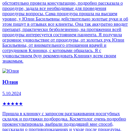
обстоятельно провела консультацию, подробно рассказала о
процедуре, задала все необходимые для проведения
процедуры вопросы. Сама процедура прошла на высшем
уровне, у Юлии Басильевны действительно золотые руки и об
этом пишут в отзывах все клиенты. Она так аккуратно вводит
препарат, практически безболезненно, на протяжении всей
процедуры интересуется состоянием пациента. Я получила
огромное удовольствие от процедуры, от золотых рук Юлии
Басильевны, от внимательного отношения врачей и
сотрудников Клиники, с которыми общалась. Я с
удовольствием буду рекомендовать Клинику всем своим
знакомым.
Юлия
5.10.2024
★
★
★
★
★
Пришла в клинику с запросом разглаживания носогубных
складок и подтяжки подбородка. Косметолог очень подробно
проконсультировала, выбрали подходящий мне способ,
рассказали о противопоказаниях и уходе после процедуры.