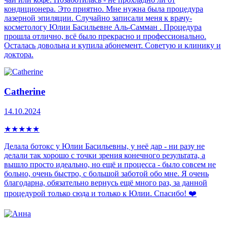
кондиционера. Это приятно. Мне нужна была процедура
лазерной эпиляции. Случайно записали меня к врачу-
косметологу Юлии Басильевне Аль-Самман . Процедура
прошла отлично, всё было прекрасно и профессионально.
Осталась довольна и купила абонемент. Советую и клинику и
доктора.
Catherine
14.10.2024
★
★
★
★
★
Делала ботокс у Юлии Басильевны, у неё дар - ни разу не
делали так хорошо с точки зрения конечного результата, а
вышло просто идеально, но ещё и процесса - было совсем не
больно, очень быстро, с большой заботой обо мне. Я очень
благодарна, обязательно вернусь ещё много раз, за данной
процедурой только сюда и только к Юлии. Спасибо! ❤️