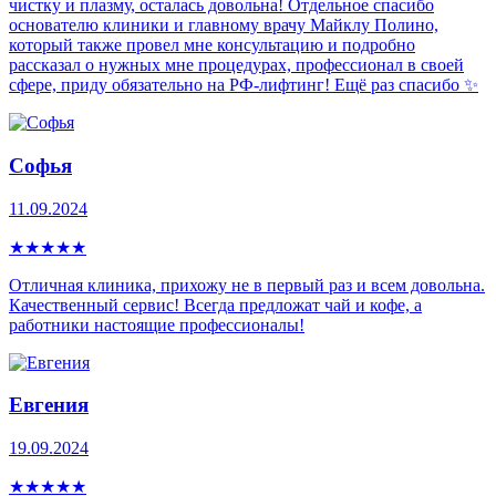
чистку и плазму, осталась довольна! Отдельное спасибо
основателю клиники и главному врачу Майклу Полино,
который также провел мне консультацию и подробно
рассказал о нужных мне процедурах, профессионал в своей
сфере, приду обязательно на РФ-лифтинг! Ещё раз спасибо ✨
Софья
11.09.2024
★
★
★
★
★
Отличная клиника, прихожу не в первый раз и всем довольна.
Качественный сервис! Всегда предложат чай и кофе, а
работники настоящие профессионалы!
Евгения
19.09.2024
★
★
★
★
★