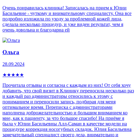
Очень понравилась клиника! Записалась на прием к Юлии
Басильевне - чуткому и внимательному специалисту. Она все
подробно изложила по уходу за проблемной кожей лица,
сделала несколько процедур, и уже виден результат, чем я
очень довольна и благодарна ей
Ольга
28.09.2024
★
★
★
★
★
Прочитала отзывы и согласна с каждым из них! От себя хочу
добавить, что свой визит в Клинику переносила несколько раз
и каждый раз администраторы относились к этому с
пониманием и переносили запись, подбирая для меня
оптимальное время. Переписка с администраторами
наполнена доброжелательностью и большим вниманием ко
мне, как к пациенту, за что большое спасибо! На приёме я
была у Юлии Басильевны Алл-Саман в качестве модели на
процедуре коррекция носогубных складок. Юлия Басильевна
замечательный специалист своего дела, внимательно и