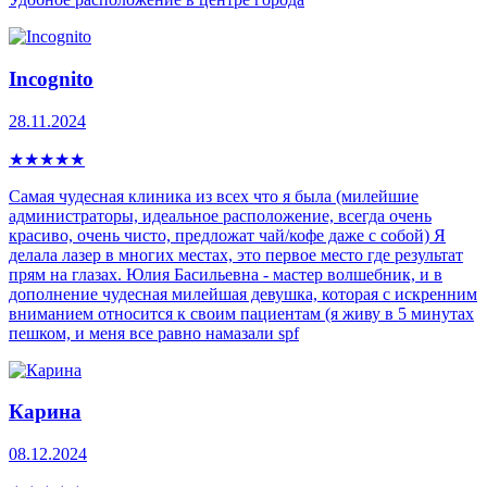
Incognito
28.11.2024
★
★
★
★
★
Самая чудесная клиника из всех что я была (милейшие
администраторы, идеальное расположение, всегда очень
красиво, очень чисто, предложат чай/кофе даже с собой) Я
делала лазер в многих местах, это первое место где результат
прям на глазах. Юлия Басильевна - мастер волшебник, и в
дополнение чудесная милейшая девушка, которая с искренним
вниманием относится к своим пациентам (я живу в 5 минутах
пешком, и меня все равно намазали spf
Карина
08.12.2024