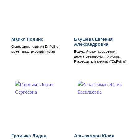
Майкл Полино
Баушева Евгения
Александровна
Основатель клиники Dr.Polino,
врач - пластический хирург
Ведущий врач-косметолог,
дерматовенеролог, трихолог.
Руководитель клиники "Dr.Polino".
Громыко Лидия
Аль-самман Юлия