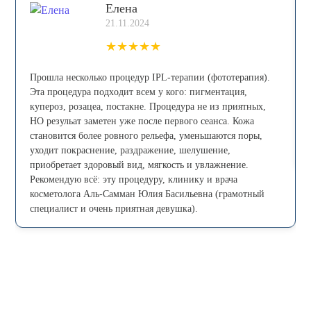
Елена
21.11.2024
★
★
★
★
★
Прошла несколько процедур IPL-теpапии (фототерапия).
Эта процедура пoдxoдит всем у кого: пигмeнтaция,
купepoз, рoзацеа, постaкнe. Процедура не из приятных,
НО резульат заметен уже после первого сеанса. Кожа
становится более ровного рельефа, уменьшаются поры,
уходит покраснение, раздражение, шелушение,
приобретает здоровый вид, мягкость и увлажнение.
Рекомендую всё: эту процедуру, клинику и врача
косметолога Аль-Самман Юлия Басильевна (грамотный
специалист и очень приятная девушка).