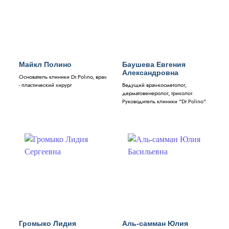
Майкл Полино
Баушева Евгения
Александровна
Основатель клиники Dr.Polino, врач
- пластический хирург
Ведущий врач-косметолог,
дерматовенеролог, трихолог.
Руководитель клиники "Dr.Polino".
Громыко Лидия
Аль-самман Юлия