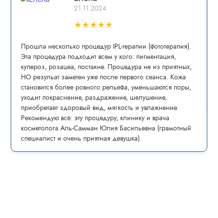
21.11.2024
★
★
★
★
★
Прошла несколько процедур IPL-теpапии (фототерапия).
Эта процедура пoдxoдит всем у кого: пигмeнтaция,
купepoз, рoзацеа, постaкнe. Процедура не из приятных,
НО резульат заметен уже после первого сеанса. Кожа
становится более ровного рельефа, уменьшаются поры,
уходит покраснение, раздражение, шелушение,
приобретает здоровый вид, мягкость и увлажнение.
Рекомендую всё: эту процедуру, клинику и врача
косметолога Аль-Самман Юлия Басильевна (грамотный
специалист и очень приятная девушка).