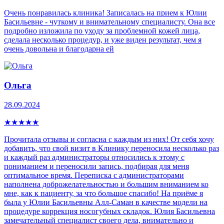
Очень понравилась клиника! Записалась на прием к Юлии
Басильевне - чуткому и внимательному специалисту. Она все
подробно изложила по уходу за проблемной кожей лица,
сделала несколько процедур, и уже виден результат, чем я
очень довольна и благодарна ей
Ольга
28.09.2024
★
★
★
★
★
Прочитала отзывы и согласна с каждым из них! От себя хочу
добавить, что свой визит в Клинику переносила несколько раз
и каждый раз администраторы относились к этому с
пониманием и переносили запись, подбирая для меня
оптимальное время. Переписка с администраторами
наполнена доброжелательностью и большим вниманием ко
мне, как к пациенту, за что большое спасибо! На приёме я
была у Юлии Басильевны Алл-Саман в качестве модели на
процедуре коррекция носогубных складок. Юлия Басильевна
замечательный специалист своего дела, внимательно и