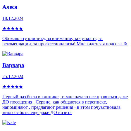
Алеся
18.12.2024
★
★
★
★
★
Обожаю эту клинику, за внимание, за чуткость, за
рекомендации, за профессионализм! Мне кадется я подсела ☺️
Варвара
25.12.2024
★
★
★
★
★
Первый раз была в клинике., и мне начало все нравиться даже
ДО посещения . Сервис, как общаются в переписке,
напоминают , предлагают решения - в этом почувствовала
много заботы еще даже ДО визита