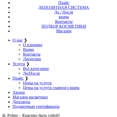
Прайс
ДЕПОЗИТНАЯ СИСТЕМА
До / После
врачи
Контакты
ПОДБОР КОСМЕТИКИ
Магазин
О нас
❯
О клинике
Врачи
Контакты
Лицензии
Услуги
❯
Все категории
До/После
Прайс
❯
Цены на услуги
Цены на услуги главного врача
Акции
Магазин косметики
Депозиты
Подарочные сертификаты
dr. Polino – Красиво быть собой!