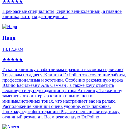
★
★
★
★
★
Прекрасные специалисты, сервис великолепный, а главное
клиника, которая дает результат!
Надя
13.12.2024
★
★
★
★
★
Искали клинику с заботливым врачом и высоким сервисов?
Тогда вам по адресу. Клиника Dr.Polino это сочетание заботы,
профессионализма и эстетики. Особенно рекомендую врача
Юлию Басильевну Аль-Самман , а также хочу отметить
вежливую и чуткую администратора Ангелину. Также хочу
заменить, что интерьер клиники выполнен в
минималистичных тонах, что настраивает вас на релакс.
Расположение клиники очень удобное, есть парковка.
Прохожу курс фототерапии IPL, все очень нравится, вижу
отличный результат. Всем рекомендую Dr.Polino