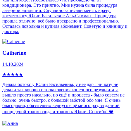
кондиционера. Это приятно. Мне нужна была процедура
лазерной эпиляции. Случайно записали меня к врачу-
косметологу Юлии Басильевне Аль-Самман . Процедура
прошла отлично, всё было прекрасно и профессионально.
Осталась довольна и купила абонемент. Советую и клинику и
доктора.
Catherine
14.10.2024
★
★
★
★
★
Делала ботокс у Юлии Басильевны, у неё дар - ни разу не
делали так хорошо с точки зрения конечного результата, а
вышло просто идеально, но ещё и процесса - было совсем не
больно, очень быстро, с большой заботой обо мне. Я очень
благодарна, обязательно вернусь ещё много раз, за данной
процедурой только сюда и только к Юлии. Спасибо! ❤️