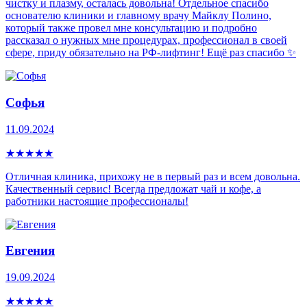
чистку и плазму, осталась довольна! Отдельное спасибо
основателю клиники и главному врачу Майклу Полино,
который также провел мне консультацию и подробно
рассказал о нужных мне процедурах, профессионал в своей
сфере, приду обязательно на РФ-лифтинг! Ещё раз спасибо ✨
Софья
11.09.2024
★
★
★
★
★
Отличная клиника, прихожу не в первый раз и всем довольна.
Качественный сервис! Всегда предложат чай и кофе, а
работники настоящие профессионалы!
Евгения
19.09.2024
★
★
★
★
★