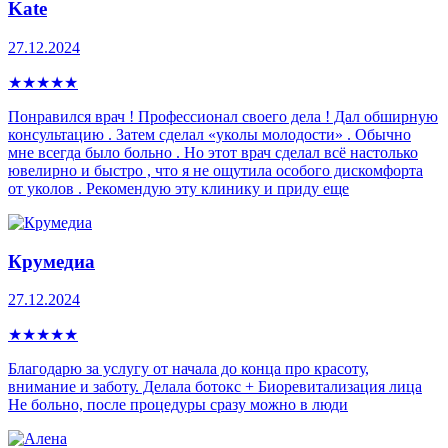
Kate
27.12.2024
★
★
★
★
★
Понравился врач ! Профессионал своего дела ! Дал обширную
консультацию . Затем сделал «уколы молодости» . Обычно
мне всегда было больно . Но этот врач сделал всё настолько
ювелирно и быстро , что я не ощутила особого дискомфорта
от уколов . Рекомендую эту клинику и приду еще
Крумедиа
27.12.2024
★
★
★
★
★
Благодарю за услугу от начала до конца про красоту,
внимание и заботу. Делала ботокс + Биоревитализация лица
Не больно, после процедуры сразу можно в люди