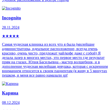
Incognito
28.11.2024
★
★
★
★
★
Самая чудесная клиника из всех что я была (милейшие
администраторы, идеальное расположение, всегда очень
красиво, очень чисто, предложат чай/кофе даже с собой) Я
делала лазер в многих местах, это первое место где результат
прям на глазах. Юлия Басильевна - мастер волшебник, и в
дополнение чудесная милейшая девушка, которая с искренним
вниманием относится к своим пациентам (я живу в 5 минутах
пешком, и меня все равно намазали spf
Карина
08.12.2024