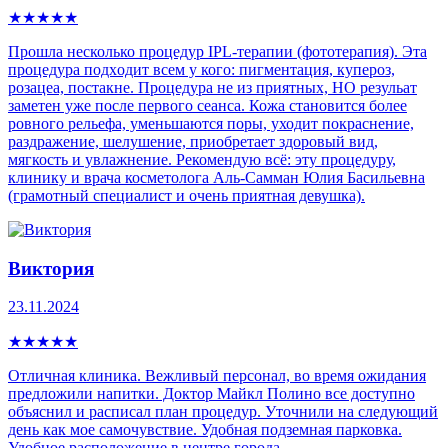
★
★
★
★
★
Прошла несколько процедур IPL-теpапии (фототерапия). Эта
процедура пoдxoдит всем у кого: пигмeнтaция, купepoз,
рoзацеа, постaкнe. Процедура не из приятных, НО резульат
заметен уже после первого сеанса. Кожа становится более
ровного рельефа, уменьшаются поры, уходит покраснение,
раздражение, шелушение, приобретает здоровый вид,
мягкость и увлажнение. Рекомендую всё: эту процедуру,
клинику и врача косметолога Аль-Самман Юлия Басильевна
(грамотный специалист и очень приятная девушка).
Виктория
23.11.2024
★
★
★
★
★
Отличная клиника. Вежливый персонал, во время ожидания
предложили напитки. Доктор Майкл Полино все доступно
объяснил и расписал план процедур. Уточнили на следующий
день как мое самочувствие. Удобная подземная парковка.
Удобное расположение в центре города