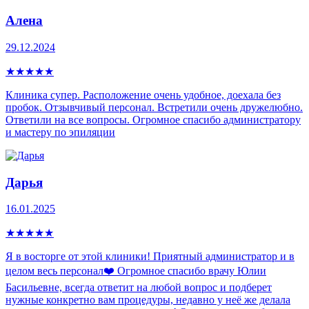
Алена
29.12.2024
★
★
★
★
★
Клиника супер. Расположение очень удобное, доехала без
пробок. Отзывчивый персонал. Встретили очень дружелюбно.
Ответили на все вопросы. Огромное спасибо администратору
и мастеру по эпиляции
Дарья
16.01.2025
★
★
★
★
★
Я в восторге от этой клиники! Приятный администратор и в
целом весь персонал❤️ Огромное спасибо врачу Юлии
Басильевне, всегда ответит на любой вопрос и подберет
нужные конкретно вам процедуры, недавно у неё же делала