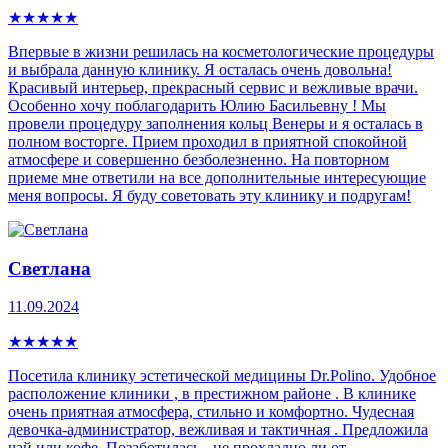
★
★
★
★
★
Впервые в жизни решилась на косметологические процедуры
и выбрала данную клинику. Я осталась очень довольна!
Красивый интерьер, прекрасный сервис и вежливые врачи.
Особенно хочу поблагодарить Юлию Басильевну ! Мы
провели процедуру заполнения кольц Венеры и я осталась в
полном восторге. Прием проходил в приятной спокойной
атмосфере и совершенно безболезненно. На повторном
приеме мне ответили на все дополнительные интересующие
меня вопросы. Я буду советовать эту клинику и подругам!
Светлана
11.09.2024
★
★
★
★
★
Посетила клинику эстетической медицины Dr.Polino. Удобное
расположение клиники , в престижном районе . В клинике
очень приятная атмосфера, стильно и комфортно. Чудесная
девочка-администратор, вежливая и тактичная . Предложила
чай или кофе. Позаботилась - не прохладно ли от