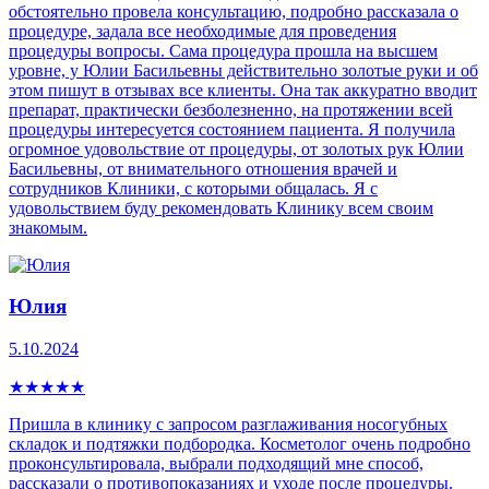
обстоятельно провела консультацию, подробно рассказала о
процедуре, задала все необходимые для проведения
процедуры вопросы. Сама процедура прошла на высшем
уровне, у Юлии Басильевны действительно золотые руки и об
этом пишут в отзывах все клиенты. Она так аккуратно вводит
препарат, практически безболезненно, на протяжении всей
процедуры интересуется состоянием пациента. Я получила
огромное удовольствие от процедуры, от золотых рук Юлии
Басильевны, от внимательного отношения врачей и
сотрудников Клиники, с которыми общалась. Я с
удовольствием буду рекомендовать Клинику всем своим
знакомым.
Юлия
5.10.2024
★
★
★
★
★
Пришла в клинику с запросом разглаживания носогубных
складок и подтяжки подбородка. Косметолог очень подробно
проконсультировала, выбрали подходящий мне способ,
рассказали о противопоказаниях и уходе после процедуры.