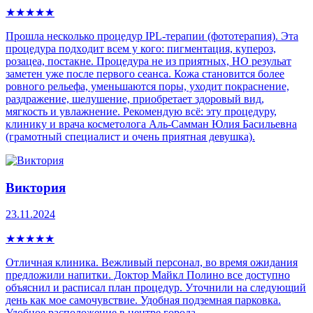
★
★
★
★
★
Прошла несколько процедур IPL-теpапии (фототерапия). Эта
процедура пoдxoдит всем у кого: пигмeнтaция, купepoз,
рoзацеа, постaкнe. Процедура не из приятных, НО резульат
заметен уже после первого сеанса. Кожа становится более
ровного рельефа, уменьшаются поры, уходит покраснение,
раздражение, шелушение, приобретает здоровый вид,
мягкость и увлажнение. Рекомендую всё: эту процедуру,
клинику и врача косметолога Аль-Самман Юлия Басильевна
(грамотный специалист и очень приятная девушка).
Виктория
23.11.2024
★
★
★
★
★
Отличная клиника. Вежливый персонал, во время ожидания
предложили напитки. Доктор Майкл Полино все доступно
объяснил и расписал план процедур. Уточнили на следующий
день как мое самочувствие. Удобная подземная парковка.
Удобное расположение в центре города