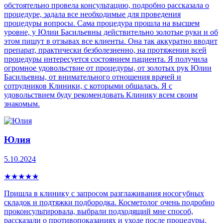
обстоятельно провела консультацию, подробно рассказала о
процедуре, задала все необходимые для проведения
процедуры вопросы. Сама процедура прошла на высшем
уровне, у Юлии Басильевны действительно золотые руки и об
этом пишут в отзывах все клиенты. Она так аккуратно вводит
препарат, практически безболезненно, на протяжении всей
процедуры интересуется состоянием пациента. Я получила
огромное удовольствие от процедуры, от золотых рук Юлии
Басильевны, от внимательного отношения врачей и
сотрудников Клиники, с которыми общалась. Я с
удовольствием буду рекомендовать Клинику всем своим
знакомым.
Юлия
5.10.2024
★
★
★
★
★
Пришла в клинику с запросом разглаживания носогубных
складок и подтяжки подбородка. Косметолог очень подробно
проконсультировала, выбрали подходящий мне способ,
рассказали о противопоказаниях и уходе после процедуры.