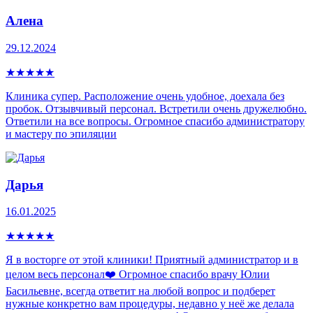
Алена
29.12.2024
★
★
★
★
★
Клиника супер. Расположение очень удобное, доехала без
пробок. Отзывчивый персонал. Встретили очень дружелюбно.
Ответили на все вопросы. Огромное спасибо администратору
и мастеру по эпиляции
Дарья
16.01.2025
★
★
★
★
★
Я в восторге от этой клиники! Приятный администратор и в
целом весь персонал❤️ Огромное спасибо врачу Юлии
Басильевне, всегда ответит на любой вопрос и подберет
нужные конкретно вам процедуры, недавно у неё же делала