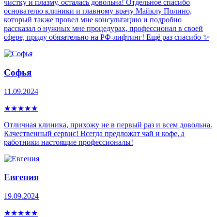
чистку и плазму, осталась довольна! Отдельное спасибо
основателю клиники и главному врачу Майклу Полино,
который также провел мне консультацию и подробно
рассказал о нужных мне процедурах, профессионал в своей
сфере, приду обязательно на РФ-лифтинг! Ещё раз спасибо ✨
Софья
11.09.2024
★
★
★
★
★
Отличная клиника, прихожу не в первый раз и всем довольна.
Качественный сервис! Всегда предложат чай и кофе, а
работники настоящие профессионалы!
Евгения
19.09.2024
★
★
★
★
★