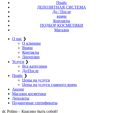
Прайс
ДЕПОЗИТНАЯ СИСТЕМА
До / После
врачи
Контакты
ПОДБОР КОСМЕТИКИ
Магазин
О нас
❯
О клинике
Врачи
Контакты
Лицензии
Услуги
❯
Все категории
До/После
Прайс
❯
Цены на услуги
Цены на услуги главного врача
Акции
Магазин косметики
Депозиты
Подарочные сертификаты
dr. Polino – Красиво быть собой!