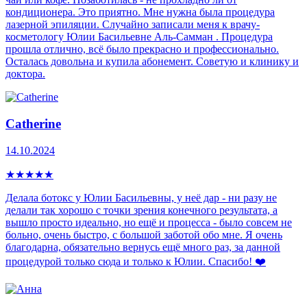
кондиционера. Это приятно. Мне нужна была процедура
лазерной эпиляции. Случайно записали меня к врачу-
косметологу Юлии Басильевне Аль-Самман . Процедура
прошла отлично, всё было прекрасно и профессионально.
Осталась довольна и купила абонемент. Советую и клинику и
доктора.
Catherine
14.10.2024
★
★
★
★
★
Делала ботокс у Юлии Басильевны, у неё дар - ни разу не
делали так хорошо с точки зрения конечного результата, а
вышло просто идеально, но ещё и процесса - было совсем не
больно, очень быстро, с большой заботой обо мне. Я очень
благодарна, обязательно вернусь ещё много раз, за данной
процедурой только сюда и только к Юлии. Спасибо! ❤️