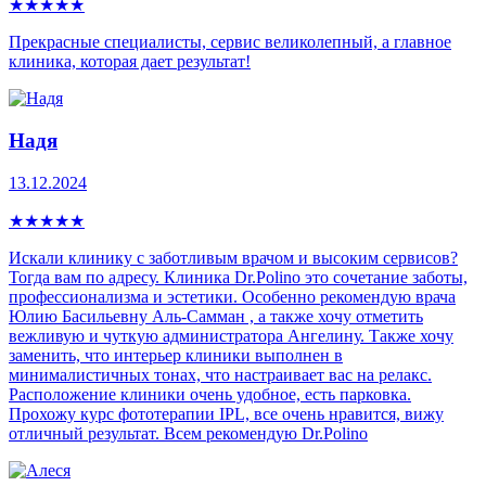
★
★
★
★
★
Прекрасные специалисты, сервис великолепный, а главное
клиника, которая дает результат!
Надя
13.12.2024
★
★
★
★
★
Искали клинику с заботливым врачом и высоким сервисов?
Тогда вам по адресу. Клиника Dr.Polino это сочетание заботы,
профессионализма и эстетики. Особенно рекомендую врача
Юлию Басильевну Аль-Самман , а также хочу отметить
вежливую и чуткую администратора Ангелину. Также хочу
заменить, что интерьер клиники выполнен в
минималистичных тонах, что настраивает вас на релакс.
Расположение клиники очень удобное, есть парковка.
Прохожу курс фототерапии IPL, все очень нравится, вижу
отличный результат. Всем рекомендую Dr.Polino