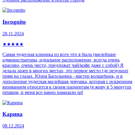
Incognito
28.11.2024
★
★
★
★
★
Самая чудесная клиника из всех что я была (милейшие
администраторы, идеальное расположение, всегда очень
красиво, очень чисто, предложат чай/кофе даже с собой) Я
делала лазер в многих местах, это первое место где результат
прям на глазах. Юлия Басильевна - мастер волшебник, и в
дополнение чудесная милейшая девушка, которая с искренним
вниманием относится к своим пациентам (я живу в 5 минутах
пешком, и меня все равно намазали spf
Карина
08.12.2024