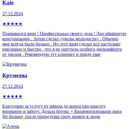
Kate
27.12.2024
★
★
★
★
★
Понравился врач ! Профессионал своего дела ! Дал обширную
консультацию . Затем сделал «уколы молодости» . Обычно
мне всегда было больно . Но этот врач сделал всё настолько
ювелирно и быстро , что я не ощутила особого дискомфорта
от уколов . Рекомендую эту клинику и приду еще
Крумедиа
27.12.2024
★
★
★
★
★
Благодарю за услугу от начала до конца про красоту,
внимание и заботу. Делала ботокс + Биоревитализация лица
Не больно, после процедуры сразу можно в люди