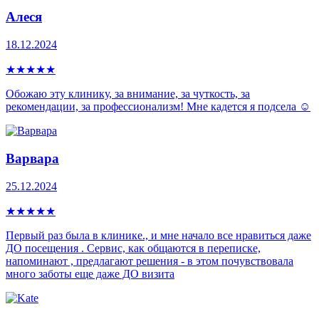
Алеся
18.12.2024
★
★
★
★
★
Обожаю эту клинику, за внимание, за чуткость, за
рекомендации, за профессионализм! Мне кадется я подсела ☺️
Варвара
25.12.2024
★
★
★
★
★
Первый раз была в клинике., и мне начало все нравиться даже
ДО посещения . Сервис, как общаются в переписке,
напоминают , предлагают решения - в этом почувствовала
много заботы еще даже ДО визита