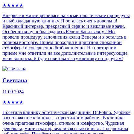
★
★
★
★
★
Впервые в жизни решилась на косметологические процедуры
и выбрала данную клинику. Я осталась очень довольна!
Красивый интерьер, прекрасный сервис и вежливые врачи.
Особенно хочу поблагодарить Юлию Басильевну ! Мы
провели процедуру заполнения кольц Венеры и я осталась в
полном восторге. Прием проходил в приятной спокойной
атмосфере и совершенно безболезненно. На повторном
приеме мне ответили на все дополнительные интересующие
меня вопросы. Я буду советовать эту клинику и подругам!
Светлана
11.09.2024
★
★
★
★
★
Посетила клинику эстетической медицины Dr.Polino. Удобное
расположение клиники , в престижном районе . В клинике
очень приятная атмосфера, стильно и комфортно. Чудесная
девочка-администратор, вежливая и тактичная . Предложила
чай или кофе. Позаботилась - не прохладно ли от