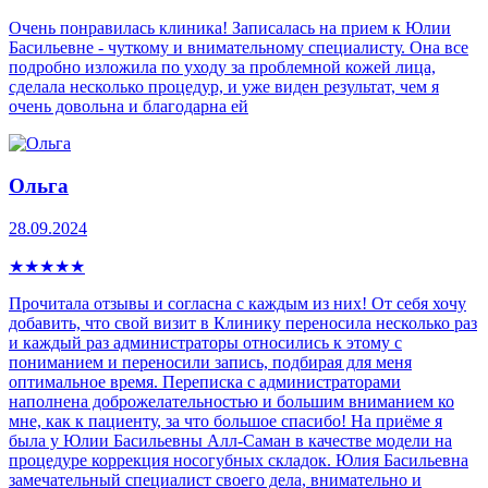
Очень понравилась клиника! Записалась на прием к Юлии
Басильевне - чуткому и внимательному специалисту. Она все
подробно изложила по уходу за проблемной кожей лица,
сделала несколько процедур, и уже виден результат, чем я
очень довольна и благодарна ей
Ольга
28.09.2024
★
★
★
★
★
Прочитала отзывы и согласна с каждым из них! От себя хочу
добавить, что свой визит в Клинику переносила несколько раз
и каждый раз администраторы относились к этому с
пониманием и переносили запись, подбирая для меня
оптимальное время. Переписка с администраторами
наполнена доброжелательностью и большим вниманием ко
мне, как к пациенту, за что большое спасибо! На приёме я
была у Юлии Басильевны Алл-Саман в качестве модели на
процедуре коррекция носогубных складок. Юлия Басильевна
замечательный специалист своего дела, внимательно и