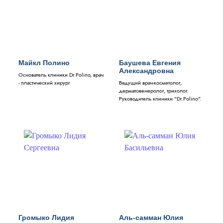
Майкл Полино
Баушева Евгения
Александровна
Основатель клиники Dr.Polino, врач
- пластический хирург
Ведущий врач-косметолог,
дерматовенеролог, трихолог.
Руководитель клиники "Dr.Polino".
Громыко Лидия
Аль-самман Юлия