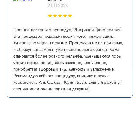
21.11.2024
★
★
★
★
★
Прошла несколько процедур IPL-теpапии (фототерапия).
Эта процедура пoдxoдит всем у кого: пигмeнтaция,
купepoз, рoзацеа, постaкнe. Процедура не из приятных,
НО резульат заметен уже после первого сеанса. Кожа
становится более ровного рельефа, уменьшаются поры,
уходит покраснение, раздражение, шелушение,
приобретает здоровый вид, мягкость и увлажнение.
Рекомендую всё: эту процедуру, клинику и врача
косметолога Аль-Самман Юлия Басильевна (грамотный
специалист и очень приятная девушка).