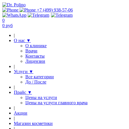
+7 (499) 938-57-06
0
0 руб
|
О нас
▼
О клинике
Врачи
Контакты
Лицензии
|
Услуги
▼
Все категории
До / После
|
Прайс
▼
Цены на услуги
Цены на услуги главного врача
|
Акции
|
Магазин косметики
|