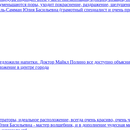
, уменьшаются поры, уходит покраснение, раздражение, шелушени
 Аль-Самман Юлия Басильевна (грамотный специалист и очень пр
едложили напитки. Доктор Майкл Полино все доступно объясни
ложение в центре города
раторы, идеальное расположение, всегда очень красиво, очень чи
. Юлия Басильевна - мастер волшебник, и в дополнение чудесная