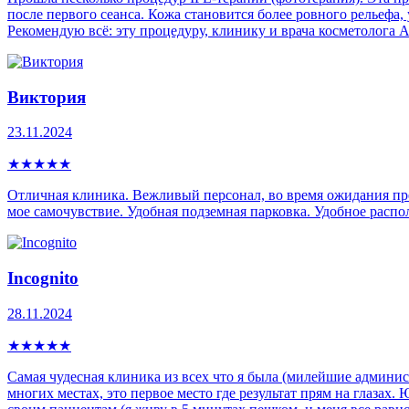
после первого сеанса. Кожа становится более ровного рельефа
Рекомендую всё: эту процедуру, клинику и врача косметолога
Виктория
23.11.2024
★
★
★
★
★
Отличная клиника. Вежливый персонал, во время ожидания пр
мое самочувствие. Удобная подземная парковка. Удобное распо
Incognito
28.11.2024
★
★
★
★
★
Самая чудесная клиника из всех что я была (милейшие админист
многих местах, это первое место где результат прям на глазах