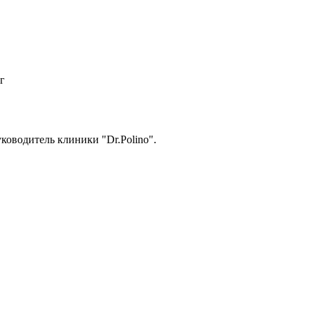
г
уководитель клиники "Dr.Polino".