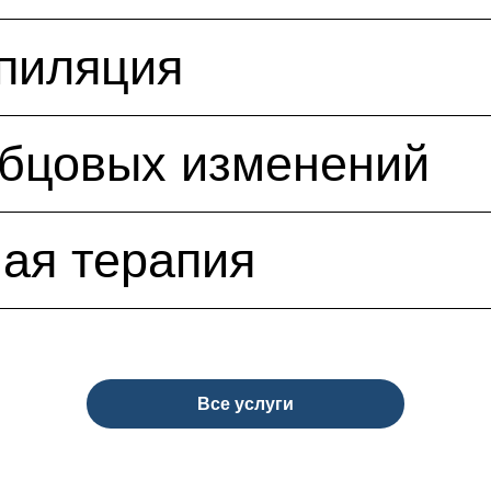
пиляция
убцовых изменений
ая терапия
Все услуги