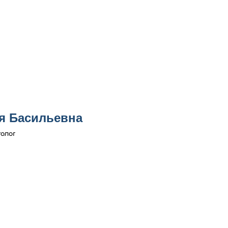
я Басильевна
толог