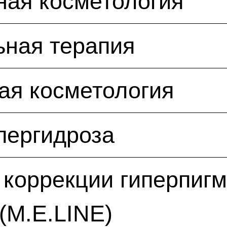
ная косметология
ьная терапия
ая косметология
пергидроза
коррекции гиперпиг
(M.E.LINE)