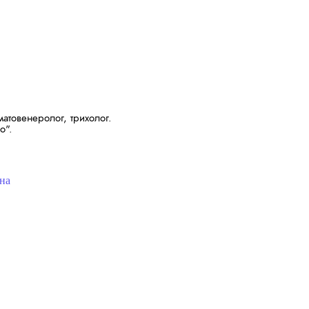
атовенеролог, трихолог.
o".