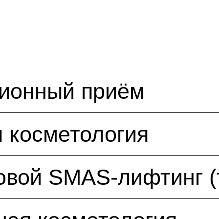
ционный приём
 косметология
овой SMAS-лифтинг (