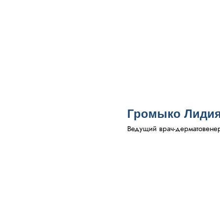
Громыко Лидия
Ведущий врач-дерматовенеро