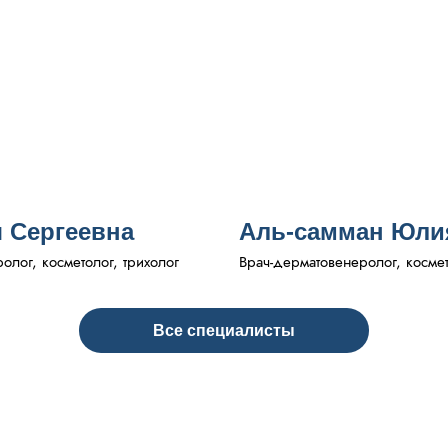
 Сергеевна
Аль-самман Юли
лог, косметолог, трихолог
Врач-дерматовенеролог, косме
Все специалисты