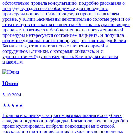
обстоятельно провела консультацию, подробно рассказала о
процедуре, задала все необходимые для проведения
процедуры вопросы. Сама процедура прошла на высшем
уровне, у Юлии Басильевны действительно золотые руки и об
этом пишут в отзывах все клиенты. Она так аккуратно вводит
препарат, практически безболезненно, на протяжении всей
процедуры интересуется состоянием пациента. Я получила
огромное удовольствие от процедуры, от золотых рук Юлии
Басильевны, от внимательного отношения врачей и
сотрудников Клиники, с которыми общалась. Я с
удовольствием буду рекомендовать Клинику всем своим
знакомым.
Юлия
5.10.2024
★
★
★
★
★
Пришла в клинику с запросом разглаживания носогубных
складок и подтяжки подбородка. Косметолог очень подробно
проконсультировала, выбрали подходящий мне способ,
рассказали о противопоказаниях и уходе после процедуры.