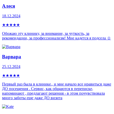
Алеся
18.12.2024
★
★
★
★
★
Обожаю эту клинику, за внимание, за чуткость, за
рекомендации, за профессионализм! Мне кадется я подсела ☺️
Варвара
25.12.2024
★
★
★
★
★
Первый раз была в клинике., и мне начало все нравиться даже
ДО посещения . Сервис, как общаются в переписке,
напоминают , предлагают решения - в этом почувствовала
много заботы еще даже ДО визита