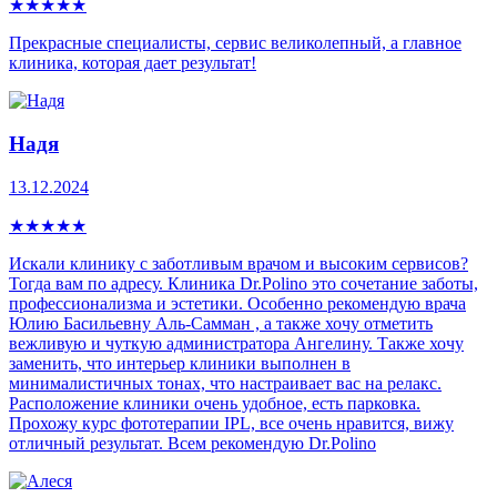
★
★
★
★
★
Прекрасные специалисты, сервис великолепный, а главное
клиника, которая дает результат!
Надя
13.12.2024
★
★
★
★
★
Искали клинику с заботливым врачом и высоким сервисов?
Тогда вам по адресу. Клиника Dr.Polino это сочетание заботы,
профессионализма и эстетики. Особенно рекомендую врача
Юлию Басильевну Аль-Самман , а также хочу отметить
вежливую и чуткую администратора Ангелину. Также хочу
заменить, что интерьер клиники выполнен в
минималистичных тонах, что настраивает вас на релакс.
Расположение клиники очень удобное, есть парковка.
Прохожу курс фототерапии IPL, все очень нравится, вижу
отличный результат. Всем рекомендую Dr.Polino