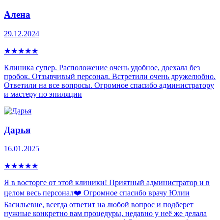
Алена
29.12.2024
★
★
★
★
★
Клиника супер. Расположение очень удобное, доехала без
пробок. Отзывчивый персонал. Встретили очень дружелюбно.
Ответили на все вопросы. Огромное спасибо администратору
и мастеру по эпиляции
Дарья
16.01.2025
★
★
★
★
★
Я в восторге от этой клиники! Приятный администратор и в
целом весь персонал❤️ Огромное спасибо врачу Юлии
Басильевне, всегда ответит на любой вопрос и подберет
нужные конкретно вам процедуры, недавно у неё же делала