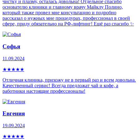
чистку и плазму, осталась довольна! Отдельное спасибо
основателю клиники и главному врачу Майклу Полино,
который также провел мне консультацию и подробно
рассказал о нужных мне процедурах, профессионал в своей
сфере, приду обязательно на РФ-лифтинг! Ещё раз спасибо ✨
Софья
11.09.2024
★
★
★
★
★
Отличная клиника, прихожу не в первый раз и всем довольна.
Качественный сервис! Всегда предложат чай и кофе, а
работники настоящие профессионалы!
Евгения
19.09.2024
★
★
★
★
★