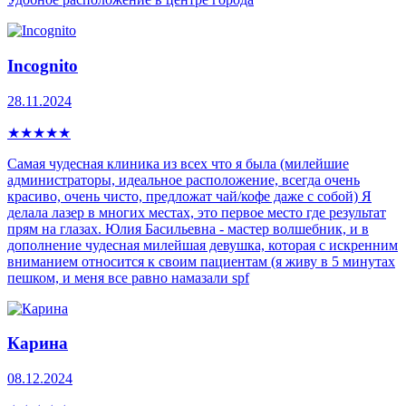
Incognito
28.11.2024
★
★
★
★
★
Самая чудесная клиника из всех что я была (милейшие
администраторы, идеальное расположение, всегда очень
красиво, очень чисто, предложат чай/кофе даже с собой) Я
делала лазер в многих местах, это первое место где результат
прям на глазах. Юлия Басильевна - мастер волшебник, и в
дополнение чудесная милейшая девушка, которая с искренним
вниманием относится к своим пациентам (я живу в 5 минутах
пешком, и меня все равно намазали spf
Карина
08.12.2024