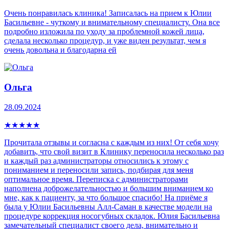
Очень понравилась клиника! Записалась на прием к Юлии
Басильевне - чуткому и внимательному специалисту. Она все
подробно изложила по уходу за проблемной кожей лица,
сделала несколько процедур, и уже виден результат, чем я
очень довольна и благодарна ей
Ольга
28.09.2024
★
★
★
★
★
Прочитала отзывы и согласна с каждым из них! От себя хочу
добавить, что свой визит в Клинику переносила несколько раз
и каждый раз администраторы относились к этому с
пониманием и переносили запись, подбирая для меня
оптимальное время. Переписка с администраторами
наполнена доброжелательностью и большим вниманием ко
мне, как к пациенту, за что большое спасибо! На приёме я
была у Юлии Басильевны Алл-Саман в качестве модели на
процедуре коррекция носогубных складок. Юлия Басильевна
замечательный специалист своего дела, внимательно и