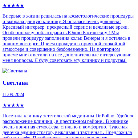
★
★
★
★
★
Впервые в жизни решилась на косметологические процедуры
и выбрала данную клинику. Я осталась очень довольна!
Красивый интерьер, прекрасный сервис и вежливые врачи.
Особенно хочу поблагодарить Юлию Басильевну ! Мы
провели процедуру заполнения кольц Венеры и я осталась в
полном восторге. Прием проходил в приятной спокойной
атмосфере и совершенно безболезненно. На повторном
приеме мне ответили на все дополнительные интересующие
меня вопросы. Я буду советовать эту клинику и подругам!
Светлана
11.09.2024
★
★
★
★
★
Посетила клинику эстетической медицины Dr.Polino. Удобное
расположение клиники , в престижном районе . В клинике
очень приятная атмосфера, стильно и комфортно. Чудесная
девочка-администратор, вежливая и тактичная . Предложила
чай или кофе. Позаботилась - не прохладно ли от