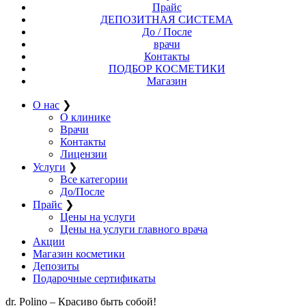
Прайс
ДЕПОЗИТНАЯ СИСТЕМА
До / После
врачи
Контакты
ПОДБОР КОСМЕТИКИ
Магазин
О нас
❯
О клинике
Врачи
Контакты
Лицензии
Услуги
❯
Все категории
До/После
Прайс
❯
Цены на услуги
Цены на услуги главного врача
Акции
Магазин косметики
Депозиты
Подарочные сертификаты
dr. Polino – Красиво быть собой!