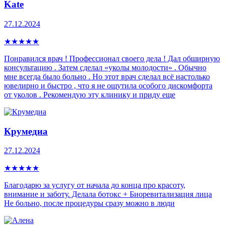
Kate
27.12.2024
★
★
★
★
★
Понравился врач ! Профессионал своего дела ! Дал обширную
консультацию . Затем сделал «уколы молодости» . Обычно
мне всегда было больно . Но этот врач сделал всё настолько
ювелирно и быстро , что я не ощутила особого дискомфорта
от уколов . Рекомендую эту клинику и приду еще
Крумедиа
27.12.2024
★
★
★
★
★
Благодарю за услугу от начала до конца про красоту,
внимание и заботу. Делала ботокс + Биоревитализация лица
Не больно, после процедуры сразу можно в люди