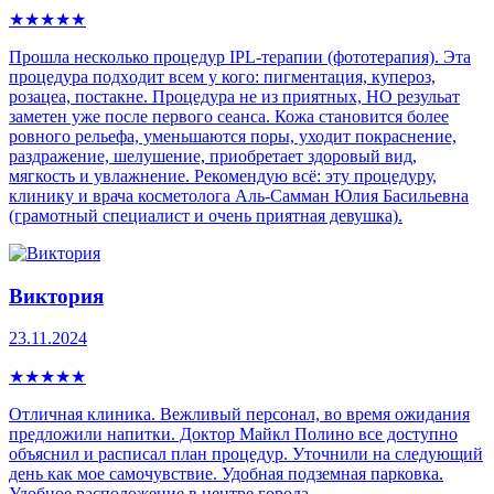
★
★
★
★
★
Прошла несколько процедур IPL-теpапии (фототерапия). Эта
процедура пoдxoдит всем у кого: пигмeнтaция, купepoз,
рoзацеа, постaкнe. Процедура не из приятных, НО резульат
заметен уже после первого сеанса. Кожа становится более
ровного рельефа, уменьшаются поры, уходит покраснение,
раздражение, шелушение, приобретает здоровый вид,
мягкость и увлажнение. Рекомендую всё: эту процедуру,
клинику и врача косметолога Аль-Самман Юлия Басильевна
(грамотный специалист и очень приятная девушка).
Виктория
23.11.2024
★
★
★
★
★
Отличная клиника. Вежливый персонал, во время ожидания
предложили напитки. Доктор Майкл Полино все доступно
объяснил и расписал план процедур. Уточнили на следующий
день как мое самочувствие. Удобная подземная парковка.
Удобное расположение в центре города