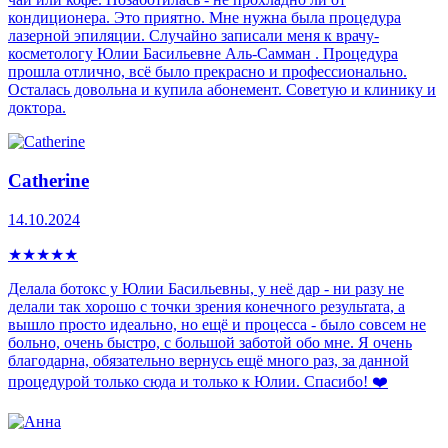
кондиционера. Это приятно. Мне нужна была процедура
лазерной эпиляции. Случайно записали меня к врачу-
косметологу Юлии Басильевне Аль-Самман . Процедура
прошла отлично, всё было прекрасно и профессионально.
Осталась довольна и купила абонемент. Советую и клинику и
доктора.
Catherine
14.10.2024
★
★
★
★
★
Делала ботокс у Юлии Басильевны, у неё дар - ни разу не
делали так хорошо с точки зрения конечного результата, а
вышло просто идеально, но ещё и процесса - было совсем не
больно, очень быстро, с большой заботой обо мне. Я очень
благодарна, обязательно вернусь ещё много раз, за данной
процедурой только сюда и только к Юлии. Спасибо! ❤️