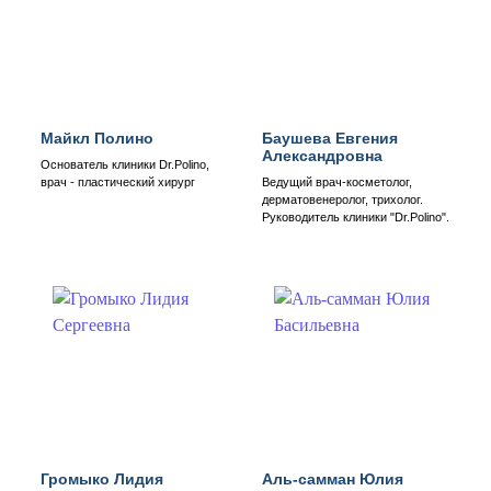
Майкл Полино
Баушева Евгения
Александровна
Основатель клиники Dr.Polino,
врач - пластический хирург
Ведущий врач-косметолог,
дерматовенеролог, трихолог.
Руководитель клиники "Dr.Polino".
Громыко Лидия
Аль-самман Юлия