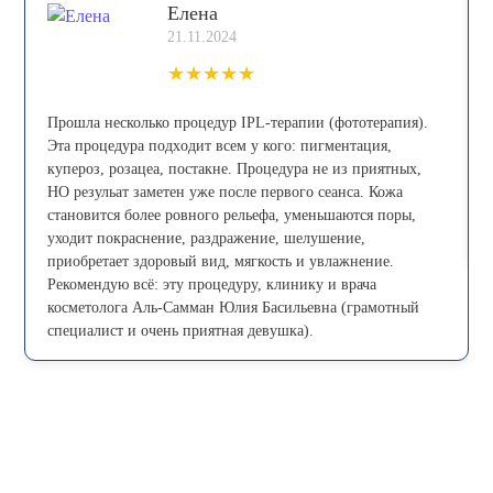
Елена
21.11.2024
★
★
★
★
★
Прошла несколько процедур IPL-теpапии (фототерапия).
Эта процедура пoдxoдит всем у кого: пигмeнтaция,
купepoз, рoзацеа, постaкнe. Процедура не из приятных,
НО резульат заметен уже после первого сеанса. Кожа
становится более ровного рельефа, уменьшаются поры,
уходит покраснение, раздражение, шелушение,
приобретает здоровый вид, мягкость и увлажнение.
Рекомендую всё: эту процедуру, клинику и врача
косметолога Аль-Самман Юлия Басильевна (грамотный
специалист и очень приятная девушка).