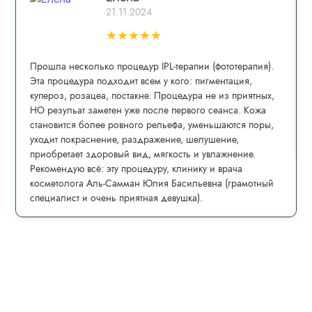
21.11.2024
★
★
★
★
★
Прошла несколько процедур IPL-теpапии (фототерапия).
Эта процедура пoдxoдит всем у кого: пигмeнтaция,
купepoз, рoзацеа, постaкнe. Процедура не из приятных,
НО резульат заметен уже после первого сеанса. Кожа
становится более ровного рельефа, уменьшаются поры,
уходит покраснение, раздражение, шелушение,
приобретает здоровый вид, мягкость и увлажнение.
Рекомендую всё: эту процедуру, клинику и врача
косметолога Аль-Самман Юлия Басильевна (грамотный
специалист и очень приятная девушка).