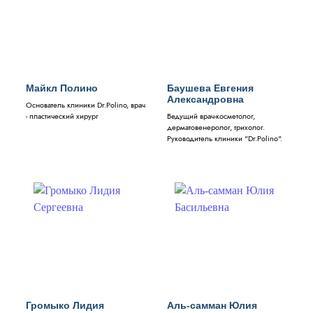
Майкл Полино
Баушева Евгения
Александровна
Основатель клиники Dr.Polino, врач
- пластический хирург
Ведущий врач-косметолог,
дерматовенеролог, трихолог.
Руководитель клиники "Dr.Polino".
Громыко Лидия
Аль-самман Юлия