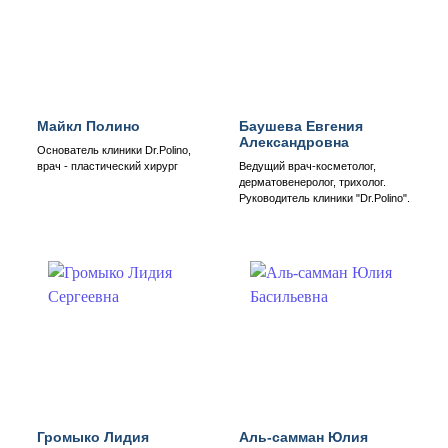
Майкл Полино
Баушева Евгения
Александровна
Основатель клиники Dr.Polino,
врач - пластический хирург
Ведущий врач-косметолог,
дерматовенеролог, трихолог.
Руководитель клиники "Dr.Polino".
Громыко Лидия
Аль-самман Юлия