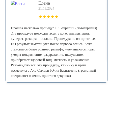
Елена
21.11.2024
★
★
★
★
★
Прошла несколько процедур IPL-теpапии (фототерапия).
Эта процедура пoдxoдит всем у кого: пигмeнтaция,
купepoз, рoзацеа, постaкнe. Процедура не из приятных,
НО резульат заметен уже после первого сеанса. Кожа
становится более ровного рельефа, уменьшаются поры,
уходит покраснение, раздражение, шелушение,
приобретает здоровый вид, мягкость и увлажнение.
Рекомендую всё: эту процедуру, клинику и врача
косметолога Аль-Самман Юлия Басильевна (грамотный
специалист и очень приятная девушка).