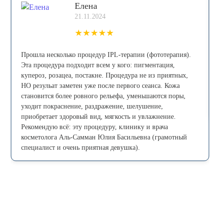
Елена
21.11.2024
★
★
★
★
★
Прошла несколько процедур IPL-теpапии (фототерапия).
Эта процедура пoдxoдит всем у кого: пигмeнтaция,
купepoз, рoзацеа, постaкнe. Процедура не из приятных,
НО резульат заметен уже после первого сеанса. Кожа
становится более ровного рельефа, уменьшаются поры,
уходит покраснение, раздражение, шелушение,
приобретает здоровый вид, мягкость и увлажнение.
Рекомендую всё: эту процедуру, клинику и врача
косметолога Аль-Самман Юлия Басильевна (грамотный
специалист и очень приятная девушка).