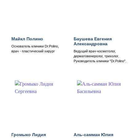
Майкл Полино
Баушева Евгения
Александровна
Основатель клиники Dr.Polino,
врач - пластический хирург
Ведущий врач-косметолог,
дерматовенеролог, трихолог.
Руководитель клиники "Dr.Polino".
Громыко Лидия
Аль-самман Юлия