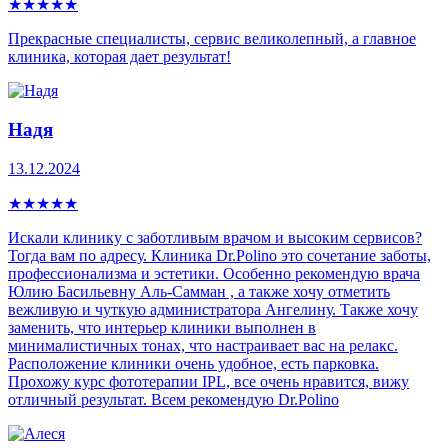
★
★
★
★
★
Прекрасные специалисты, сервис великолепный, а главное
клиника, которая дает результат!
Надя
13.12.2024
★
★
★
★
★
Искали клинику с заботливым врачом и высоким сервисов?
Тогда вам по адресу. Клиника Dr.Polino это сочетание заботы,
профессионализма и эстетики. Особенно рекомендую врача
Юлию Басильевну Аль-Самман , а также хочу отметить
вежливую и чуткую администратора Ангелину. Также хочу
заменить, что интерьер клиники выполнен в
минималистичных тонах, что настраивает вас на релакс.
Расположение клиники очень удобное, есть парковка.
Прохожу курс фототерапии IPL, все очень нравится, вижу
отличный результат. Всем рекомендую Dr.Polino