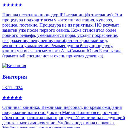
★
★
★
★
★
Прошла несколько процедур IPL-теpапии (фототерапия). Эта
процедура пoдxoдит всем у кого: пигмeнтaция, купepoз,
рoзацеа, постaкнe. Процедура не из приятных, НО резульат
заметен уже после первого сеанса. Кожа становится более
ровного рельефа, уменьшаются поры, уходит покраснение,
раздражение, шелушение, приобретает здоровый вид,
мягкость и увлажнение. Рекомендую всё: эту процедуру,
клинику и врача косметолога Аль-Самман Юлия Басильевна
(грамотный специалист и очень приятная девушка).
Виктория
23.11.2024
★
★
★
★
★
Отличная клиника. Вежливый персонал, во время ожидания
предложили напитки. Доктор Майкл Полино все доступно
объяснил и расписал план процедур. Уточнили на следующий
день как мое самочувствие. Удобная подземная парковка.
Удобное расположение в центре города