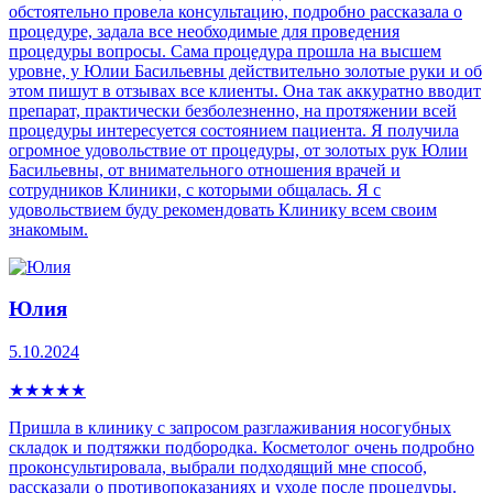
обстоятельно провела консультацию, подробно рассказала о
процедуре, задала все необходимые для проведения
процедуры вопросы. Сама процедура прошла на высшем
уровне, у Юлии Басильевны действительно золотые руки и об
этом пишут в отзывах все клиенты. Она так аккуратно вводит
препарат, практически безболезненно, на протяжении всей
процедуры интересуется состоянием пациента. Я получила
огромное удовольствие от процедуры, от золотых рук Юлии
Басильевны, от внимательного отношения врачей и
сотрудников Клиники, с которыми общалась. Я с
удовольствием буду рекомендовать Клинику всем своим
знакомым.
Юлия
5.10.2024
★
★
★
★
★
Пришла в клинику с запросом разглаживания носогубных
складок и подтяжки подбородка. Косметолог очень подробно
проконсультировала, выбрали подходящий мне способ,
рассказали о противопоказаниях и уходе после процедуры.