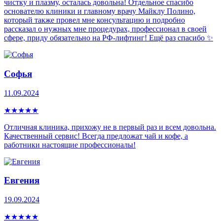
чистку и плазму, осталась довольна! Отдельное спасибо
основателю клиники и главному врачу Майклу Полино,
который также провел мне консультацию и подробно
рассказал о нужных мне процедурах, профессионал в своей
сфере, приду обязательно на РФ-лифтинг! Ещё раз спасибо ✨
Софья
11.09.2024
★
★
★
★
★
Отличная клиника, прихожу не в первый раз и всем довольна.
Качественный сервис! Всегда предложат чай и кофе, а
работники настоящие профессионалы!
Евгения
19.09.2024
★
★
★
★
★