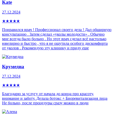
Kate
27.12.2024
★
★
★
★
★
Понравился врач ! Профессионал своего дела ! Дал обширную
консультацию . Затем сделал «уколы молодости» . Обычно
мне всегда было больно . Но этот врач сделал всё настолько
ювелирно и быстро , что я не ощутила особого дискомфорта
от уколов . Рекомендую эту клинику и приду еще
Крумедиа
27.12.2024
★
★
★
★
★
Благодарю за услугу от начала до конца про красоту,
внимание и заботу. Делала ботокс + Биоревитализация лица
Не больно, после процедуры сразу можно в люди