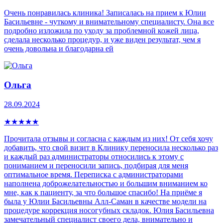
Очень понравилась клиника! Записалась на прием к Юлии
Басильевне - чуткому и внимательному специалисту. Она все
подробно изложила по уходу за проблемной кожей лица,
сделала несколько процедур, и уже виден результат, чем я
очень довольна и благодарна ей
Ольга
28.09.2024
★
★
★
★
★
Прочитала отзывы и согласна с каждым из них! От себя хочу
добавить, что свой визит в Клинику переносила несколько раз
и каждый раз администраторы относились к этому с
пониманием и переносили запись, подбирая для меня
оптимальное время. Переписка с администраторами
наполнена доброжелательностью и большим вниманием ко
мне, как к пациенту, за что большое спасибо! На приёме я
была у Юлии Басильевны Алл-Саман в качестве модели на
процедуре коррекция носогубных складок. Юлия Басильевна
замечательный специалист своего дела, внимательно и