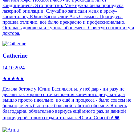
кондиционера. Это приятно. Мне нужна была процедура
лазерной эпиляции. Случайно записали меня к врачу-
косметологу Юлии Басильевне Аль-Самман . Процедура
прошла отлично, всё было прекрасно и профессионально.
Осталась довольна и купила абонемент. Советую и клинику и
доктора.
Catherine
14.10.2024
★
★
★
★
★
Делала ботокс у Юлии Басильевны, у неё дар - ни разу не
делали так хорошо с точки зрения конечного результата, а
вышло просто идеально, но ещё и процесса - было совсем не
больно, очень быстро, с большой заботой обо мне. Я очень
благодарна, обязательно вернусь ещё много раз, за данной
процедурой только сюда и только к Юлии. Спасибо! ❤️