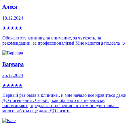
Алеся
18.12.2024
★
★
★
★
★
Обожаю эту клинику, за внимание, за чуткость, за
рекомендации, за профессионализм! Мне кадется я подсела ☺️
Варвара
25.12.2024
★
★
★
★
★
Первый раз была в клинике., и мне начало все нравиться даже
ДО посещения . Сервис, как общаются в переписке,
напоминают , предлагают решения - в этом почувствовала
много заботы еще даже ДО визита