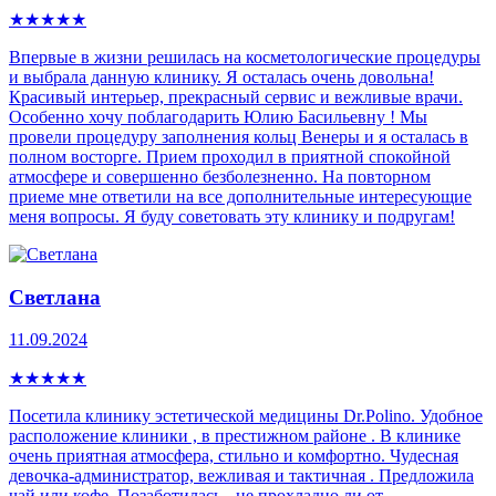
★
★
★
★
★
Впервые в жизни решилась на косметологические процедуры
и выбрала данную клинику. Я осталась очень довольна!
Красивый интерьер, прекрасный сервис и вежливые врачи.
Особенно хочу поблагодарить Юлию Басильевну ! Мы
провели процедуру заполнения кольц Венеры и я осталась в
полном восторге. Прием проходил в приятной спокойной
атмосфере и совершенно безболезненно. На повторном
приеме мне ответили на все дополнительные интересующие
меня вопросы. Я буду советовать эту клинику и подругам!
Светлана
11.09.2024
★
★
★
★
★
Посетила клинику эстетической медицины Dr.Polino. Удобное
расположение клиники , в престижном районе . В клинике
очень приятная атмосфера, стильно и комфортно. Чудесная
девочка-администратор, вежливая и тактичная . Предложила
чай или кофе. Позаботилась - не прохладно ли от