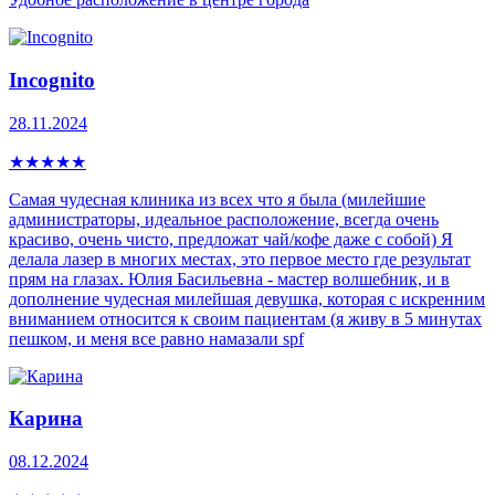
Incognito
28.11.2024
★
★
★
★
★
Самая чудесная клиника из всех что я была (милейшие
администраторы, идеальное расположение, всегда очень
красиво, очень чисто, предложат чай/кофе даже с собой) Я
делала лазер в многих местах, это первое место где результат
прям на глазах. Юлия Басильевна - мастер волшебник, и в
дополнение чудесная милейшая девушка, которая с искренним
вниманием относится к своим пациентам (я живу в 5 минутах
пешком, и меня все равно намазали spf
Карина
08.12.2024