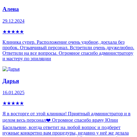
Алена
29.12.2024
★
★
★
★
★
Клиника супер. Расположение очень удобное, доехала без
пробок. Отзывчивый персонал. Встретили очень дружелюбно.
Ответили на все вопросы. Огромное спасибо администратору
и мастеру по эпиляции
Дарья
16.01.2025
★
★
★
★
★
Я в восторге от этой клиники! Приятный администратор и в
целом весь персонал❤️ Огромное спасибо врачу Юлии
Басильевне, всегда ответит на любой вопрос и подберет
нужные конкретно вам процедуры, недавно у неё же делала