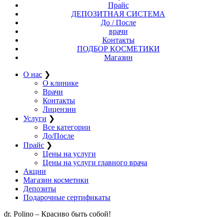
Прайс
ДЕПОЗИТНАЯ СИСТЕМА
До / После
врачи
Контакты
ПОДБОР КОСМЕТИКИ
Магазин
О нас
❯
О клинике
Врачи
Контакты
Лицензии
Услуги
❯
Все категории
До/После
Прайс
❯
Цены на услуги
Цены на услуги главного врача
Акции
Магазин косметики
Депозиты
Подарочные сертификаты
dr. Polino – Красиво быть собой!