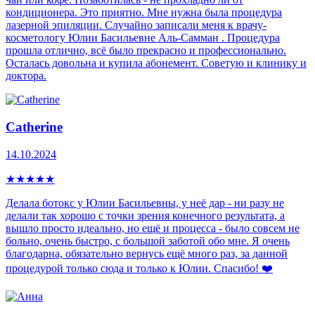
кондиционера. Это приятно. Мне нужна была процедура
лазерной эпиляции. Случайно записали меня к врачу-
косметологу Юлии Басильевне Аль-Самман . Процедура
прошла отлично, всё было прекрасно и профессионально.
Осталась довольна и купила абонемент. Советую и клинику и
доктора.
Catherine
14.10.2024
★
★
★
★
★
Делала ботокс у Юлии Басильевны, у неё дар - ни разу не
делали так хорошо с точки зрения конечного результата, а
вышло просто идеально, но ещё и процесса - было совсем не
больно, очень быстро, с большой заботой обо мне. Я очень
благодарна, обязательно вернусь ещё много раз, за данной
процедурой только сюда и только к Юлии. Спасибо! ❤️