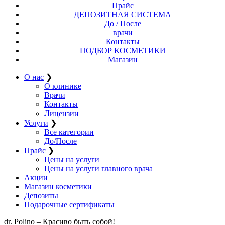
Прайс
ДЕПОЗИТНАЯ СИСТЕМА
До / После
врачи
Контакты
ПОДБОР КОСМЕТИКИ
Магазин
О нас
❯
О клинике
Врачи
Контакты
Лицензии
Услуги
❯
Все категории
До/После
Прайс
❯
Цены на услуги
Цены на услуги главного врача
Акции
Магазин косметики
Депозиты
Подарочные сертификаты
dr. Polino – Красиво быть собой!