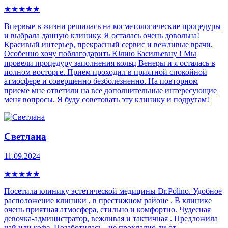
★
★
★
★
★
Впервые в жизни решилась на косметологические процедуры
и выбрала данную клинику. Я осталась очень довольна!
Красивый интерьер, прекрасный сервис и вежливые врачи.
Особенно хочу поблагодарить Юлию Басильевну ! Мы
провели процедуру заполнения кольц Венеры и я осталась в
полном восторге. Прием проходил в приятной спокойной
атмосфере и совершенно безболезненно. На повторном
приеме мне ответили на все дополнительные интересующие
меня вопросы. Я буду советовать эту клинику и подругам!
Светлана
11.09.2024
★
★
★
★
★
Посетила клинику эстетической медицины Dr.Polino. Удобное
расположение клиники , в престижном районе . В клинике
очень приятная атмосфера, стильно и комфортно. Чудесная
девочка-администратор, вежливая и тактичная . Предложила
чай или кофе. Позаботилась - не прохладно ли от