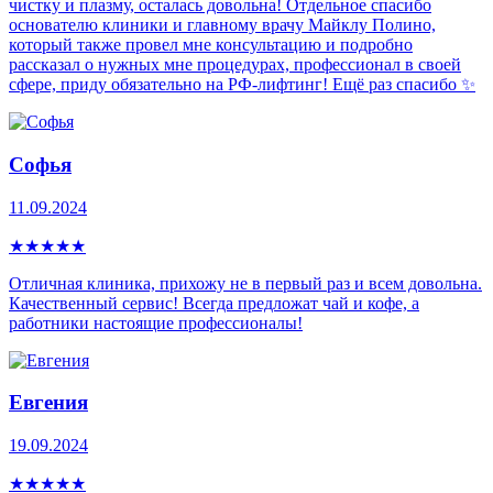
чистку и плазму, осталась довольна! Отдельное спасибо
основателю клиники и главному врачу Майклу Полино,
который также провел мне консультацию и подробно
рассказал о нужных мне процедурах, профессионал в своей
сфере, приду обязательно на РФ-лифтинг! Ещё раз спасибо ✨
Софья
11.09.2024
★
★
★
★
★
Отличная клиника, прихожу не в первый раз и всем довольна.
Качественный сервис! Всегда предложат чай и кофе, а
работники настоящие профессионалы!
Евгения
19.09.2024
★
★
★
★
★