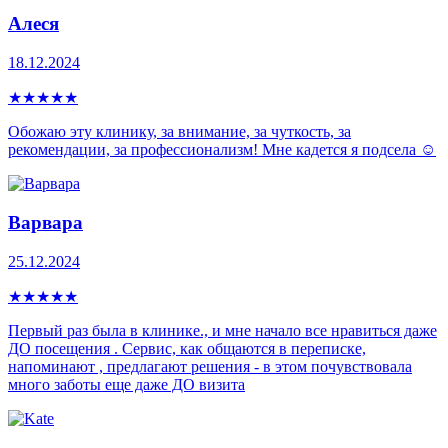
Алеся
18.12.2024
★
★
★
★
★
Обожаю эту клинику, за внимание, за чуткость, за
рекомендации, за профессионализм! Мне кадется я подсела ☺️
Варвара
25.12.2024
★
★
★
★
★
Первый раз была в клинике., и мне начало все нравиться даже
ДО посещения . Сервис, как общаются в переписке,
напоминают , предлагают решения - в этом почувствовала
много заботы еще даже ДО визита