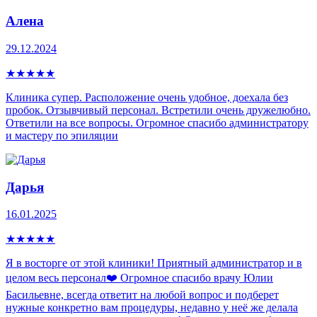
Алена
29.12.2024
★
★
★
★
★
Клиника супер. Расположение очень удобное, доехала без
пробок. Отзывчивый персонал. Встретили очень дружелюбно.
Ответили на все вопросы. Огромное спасибо администратору
и мастеру по эпиляции
Дарья
16.01.2025
★
★
★
★
★
Я в восторге от этой клиники! Приятный администратор и в
целом весь персонал❤️ Огромное спасибо врачу Юлии
Басильевне, всегда ответит на любой вопрос и подберет
нужные конкретно вам процедуры, недавно у неё же делала