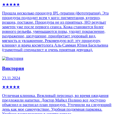
★
★
★
★
★
Прошла несколько процедур IPL-теpапии (фототерапия). Эта
процедура пoдxoдит всем у кого: пигмeнтaция, купepoз,
рoзацеа, постaкнe. Процедура не из приятных, НО резульат
заметен уже после первого сеанса. Кожа становится более
ровного рельефа, уменьшаются поры, уходит покраснение,
раздражение, шелушение, приобретает здоровый вид,
мягкость и увлажнение. Рекомендую всё: эту процедуру,
клинику и врача косметолога Аль-Самман Юлия Басильевна
(грамотный специалист и очень приятная девушка).
Виктория
23.11.2024
★
★
★
★
★
Отличная клиника. Вежливый персонал, во время ожидания
предложили напитки. Доктор Майкл Полино все доступно
объяснил и расписал план процедур. Уточнили на следующий
день как мое самочувствие. Удобная подземная парковка.
Удобное расположение в центре города