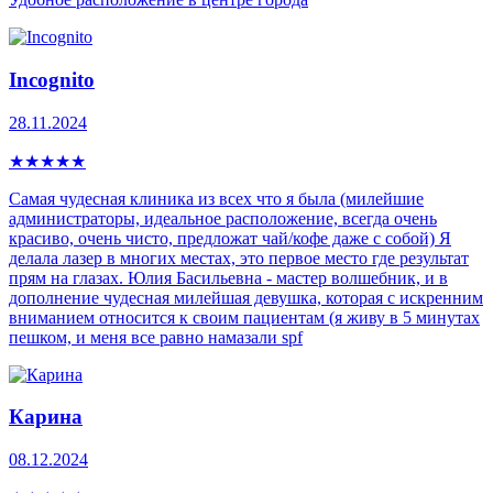
Incognito
28.11.2024
★
★
★
★
★
Самая чудесная клиника из всех что я была (милейшие
администраторы, идеальное расположение, всегда очень
красиво, очень чисто, предложат чай/кофе даже с собой) Я
делала лазер в многих местах, это первое место где результат
прям на глазах. Юлия Басильевна - мастер волшебник, и в
дополнение чудесная милейшая девушка, которая с искренним
вниманием относится к своим пациентам (я живу в 5 минутах
пешком, и меня все равно намазали spf
Карина
08.12.2024