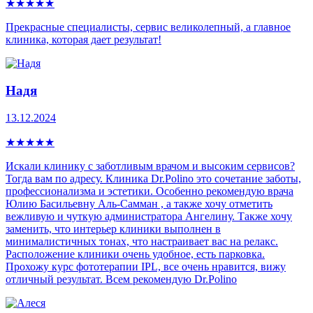
★
★
★
★
★
Прекрасные специалисты, сервис великолепный, а главное
клиника, которая дает результат!
Надя
13.12.2024
★
★
★
★
★
Искали клинику с заботливым врачом и высоким сервисов?
Тогда вам по адресу. Клиника Dr.Polino это сочетание заботы,
профессионализма и эстетики. Особенно рекомендую врача
Юлию Басильевну Аль-Самман , а также хочу отметить
вежливую и чуткую администратора Ангелину. Также хочу
заменить, что интерьер клиники выполнен в
минималистичных тонах, что настраивает вас на релакс.
Расположение клиники очень удобное, есть парковка.
Прохожу курс фототерапии IPL, все очень нравится, вижу
отличный результат. Всем рекомендую Dr.Polino