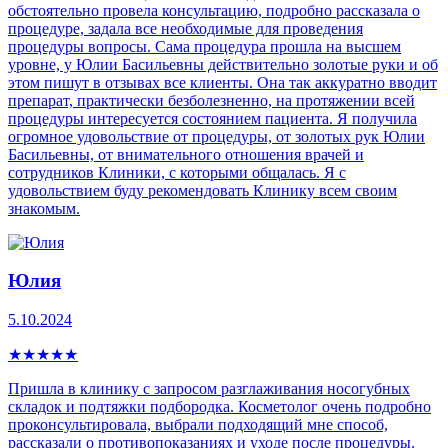
обстоятельно провела консультацию, подробно рассказала о
процедуре, задала все необходимые для проведения
процедуры вопросы. Сама процедура прошла на высшем
уровне, у Юлии Басильевны действительно золотые руки и об
этом пишут в отзывах все клиенты. Она так аккуратно вводит
препарат, практически безболезненно, на протяжении всей
процедуры интересуется состоянием пациента. Я получила
огромное удовольствие от процедуры, от золотых рук Юлии
Басильевны, от внимательного отношения врачей и
сотрудников Клиники, с которыми общалась. Я с
удовольствием буду рекомендовать Клинику всем своим
знакомым.
Юлия
5.10.2024
★
★
★
★
★
Пришла в клинику с запросом разглаживания носогубных
складок и подтяжки подбородка. Косметолог очень подробно
проконсультировала, выбрали подходящий мне способ,
рассказали о противопоказаниях и уходе после процедуры.