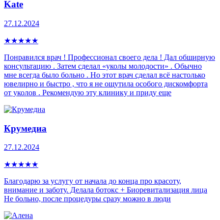
Kate
27.12.2024
★
★
★
★
★
Понравился врач ! Профессионал своего дела ! Дал обширную
консультацию . Затем сделал «уколы молодости» . Обычно
мне всегда было больно . Но этот врач сделал всё настолько
ювелирно и быстро , что я не ощутила особого дискомфорта
от уколов . Рекомендую эту клинику и приду еще
Крумедиа
27.12.2024
★
★
★
★
★
Благодарю за услугу от начала до конца про красоту,
внимание и заботу. Делала ботокс + Биоревитализация лица
Не больно, после процедуры сразу можно в люди