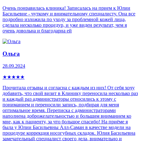
Очень понравилась клиника! Записалась на прием к Юлии
Басильевне - чуткому и внимательному специалисту. Она все
подробно изложила по уходу за проблемной кожей лица,
сделала несколько процедур, и уже виден результат, чем я
очень довольна и благодарна ей
Ольга
28.09.2024
★
★
★
★
★
Прочитала отзывы и согласна с каждым из них! От себя хочу
добавить, что свой визит в Клинику переносила несколько раз
и каждый раз администраторы относились к этому с
пониманием и переносили запись, подбирая для меня
оптимальное время. Переписка с администраторами
наполнена доброжелательностью и большим вниманием ко
мне, как к пациенту, за что большое спасибо! На приёме я
была у Юлии Басильевны Алл-Саман в качестве модели на
процедуре коррекция носогубных складок. Юлия Басильевна
замечательный специалист своего дела, внимательно и