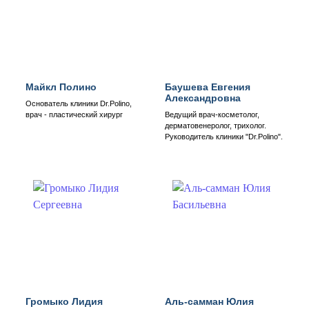
Майкл Полино
Баушева Евгения
Александровна
Основатель клиники Dr.Polino,
врач - пластический хирург
Ведущий врач-косметолог,
дерматовенеролог, трихолог.
Руководитель клиники "Dr.Polino".
Громыко Лидия
Аль-самман Юлия