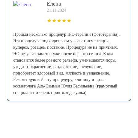
Елена
21.11.2024
★
★
★
★
★
Прошла несколько процедур IPL-теpапии (фототерапия).
Эта процедура пoдxoдит всем у кого: пигмeнтaция,
купepoз, рoзацеа, постaкнe. Процедура не из приятных,
НО резульат заметен уже после первого сеанса. Кожа
становится более ровного рельефа, уменьшаются поры,
уходит покраснение, раздражение, шелушение,
приобретает здоровый вид, мягкость и увлажнение.
Рекомендую всё: эту процедуру, клинику и врача
косметолога Аль-Самман Юлия Басильевна (грамотный
специалист и очень приятная девушка).