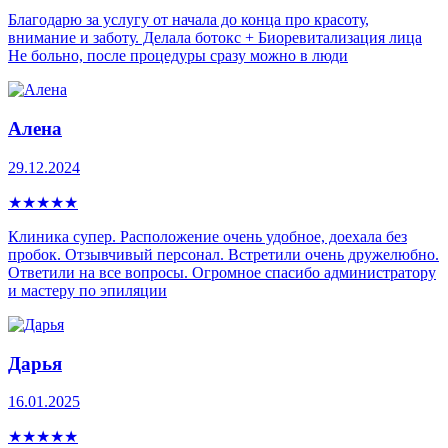
Благодарю за услугу от начала до конца про красоту,
внимание и заботу. Делала ботокс + Биоревитализация лица
Не больно, после процедуры сразу можно в люди
Алена
29.12.2024
★
★
★
★
★
Клиника супер. Расположение очень удобное, доехала без
пробок. Отзывчивый персонал. Встретили очень дружелюбно.
Ответили на все вопросы. Огромное спасибо администратору
и мастеру по эпиляции
Дарья
16.01.2025
★
★
★
★
★