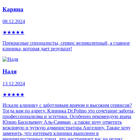
Карина
08.12.2024
★
★
★
★
★
Прекрасные специалисты, сервис великолепный, а главное
клиника, которая дает результат!
Надя
13.12.2024
★
★
★
★
★
Искали клинику с заботливым врачом и высоким сервисов?
Тогда вам по адресу. Клиника Dr.Polino это сочетание заботы,
профессионализма и эстетики. Особенно рекомендую врача
Юлию Басильевну Аль-Самман , а также хочу отметить
вежливую и чуткую администратора Ангелину. Также хочу
заменить, что интерьер клиники выполнен в
минималистичных тонах, что настраивает вас на релакс.