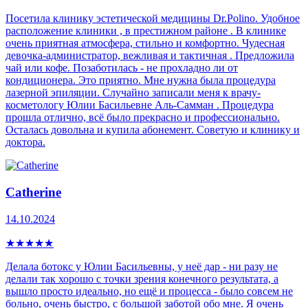
Посетила клинику эстетической медицины Dr.Polino. Удобное
расположение клиники , в престижном районе . В клинике
очень приятная атмосфера, стильно и комфортно. Чудесная
девочка-администратор, вежливая и тактичная . Предложила
чай или кофе. Позаботилась - не прохладно ли от
кондиционера. Это приятно. Мне нужна была процедура
лазерной эпиляции. Случайно записали меня к врачу-
косметологу Юлии Басильевне Аль-Самман . Процедура
прошла отлично, всё было прекрасно и профессионально.
Осталась довольна и купила абонемент. Советую и клинику и
доктора.
Catherine
14.10.2024
★
★
★
★
★
Делала ботокс у Юлии Басильевны, у неё дар - ни разу не
делали так хорошо с точки зрения конечного результата, а
вышло просто идеально, но ещё и процесса - было совсем не
больно, очень быстро, с большой заботой обо мне. Я очень