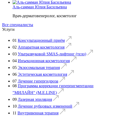
Аль-самман Юлия Басильевна
Врач-дерматовенеролог, косметолог
Все специалисты
Услуги
01
Консультационный приём
02
Аппаратная косметология
03
Ультразвуковой SMAS-лифтинг (тело)
04
Инъекционная косметология
05
Экзосомальная терапия
06
Эстетическая косметология
07
Лечение гипергидроза
08
Программа коррекции гиперпигментации
"МИЛАЙН" (M.E.LINE)
09
Лазерная эпиляция
10
Лечение рубцовых изменений
11
Внутривенная терапия