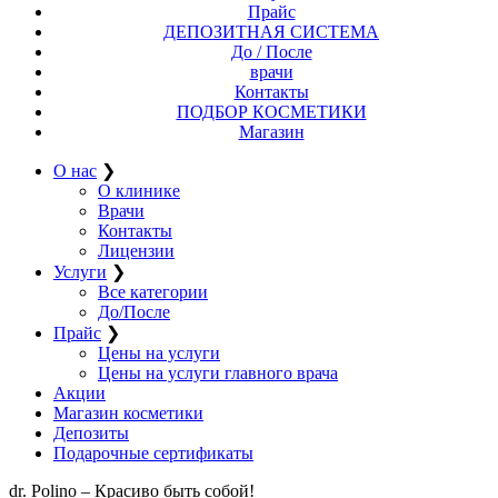
Прайс
ДЕПОЗИТНАЯ СИСТЕМА
До / После
врачи
Контакты
ПОДБОР КОСМЕТИКИ
Магазин
О нас
❯
О клинике
Врачи
Контакты
Лицензии
Услуги
❯
Все категории
До/После
Прайс
❯
Цены на услуги
Цены на услуги главного врача
Акции
Магазин косметики
Депозиты
Подарочные сертификаты
dr. Polino – Красиво быть собой!