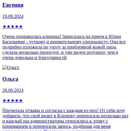
Евгения
19.09.2024
★
★
★
★
★
Очень понравилась клиника! Записалась на прием к Юлии
Басильевне - чуткому и внимательному специалисту. Она все
подробно изложила по уходу за проблемной кожей лица,
сделала несколько процедур, и уже виден результат, чем я
очень довольна и благодарна ей
Ольга
28.09.2024
★
★
★
★
★
Прочитала отзывы и согласна с каждым из них! От себя хочу
добавить, что свой визит в Клинику переносила несколько раз
и каждый раз администраторы относились к этому с
пониманием и переносили запись, подбирая для меня