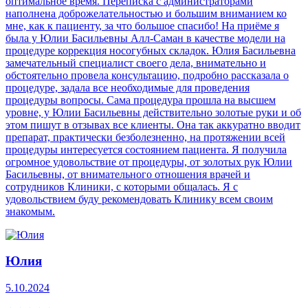
оптимальное время. Переписка с администраторами
наполнена доброжелательностью и большим вниманием ко
мне, как к пациенту, за что большое спасибо! На приёме я
была у Юлии Басильевны Алл-Саман в качестве модели на
процедуре коррекция носогубных складок. Юлия Басильевна
замечательный специалист своего дела, внимательно и
обстоятельно провела консультацию, подробно рассказала о
процедуре, задала все необходимые для проведения
процедуры вопросы. Сама процедура прошла на высшем
уровне, у Юлии Басильевны действительно золотые руки и об
этом пишут в отзывах все клиенты. Она так аккуратно вводит
препарат, практически безболезненно, на протяжении всей
процедуры интересуется состоянием пациента. Я получила
огромное удовольствие от процедуры, от золотых рук Юлии
Басильевны, от внимательного отношения врачей и
сотрудников Клиники, с которыми общалась. Я с
удовольствием буду рекомендовать Клинику всем своим
знакомым.
Юлия
5.10.2024