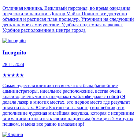
Отличная клиника. Вежливый персонал, во время ожидания
предложили напитки. Доктор Майкл Полино все доступно
объяснил и расписал план процедур. Уточнили на следующий
день как мое самочувствие. Удобная подземная парковка.
Удобное расположение в центре города
Incognito
28.11.2024
★
★
★
★
★
Самая чудесная клиника из всех что я была (милейшие
администраторы, идеальное расположение, всегда очень
красиво, очень чисто, предложат чай/кофе даже с собой) Я
делала лазер в многих местах, это первое место где результат
прям на глазах. Юлия Басильевна - мастер волшебник, и в
дополнение чудесная милейшая девушка, которая с искренним
вниманием относится к своим пациентам (я живу в 5 минутах
пешком, и меня все равно намазали spf