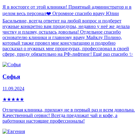
Я в восторге от этой клиники! Приятный администратор и в
целом весь персонал❤️ Огромное спасибо врачу Юлии
Басильевне, всегда ответит на любой вопрос и подберет
нужные конкретно вам процедуры, недавно у неё же делала
чистку и плазму, осталась довольна! Отдельное спасибо
основателю клиники и главному врачу Майклу Полино,
который также провел мне консультацию и подробно
рассказал о нужных мне процедурах, профессионал в своей
сфере, приду обязательно на РФ-лифтинг! Ещё раз спасибо ✨
Софья
11.09.2024
★
★
★
★
★
Отличная клиника, прихожу не в первый раз и всем довольна.
Качественный сервис! Всегда предложат чай и кофе, а
работники настоящие профессионалы!