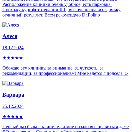
Расположение клиники очень удобное, есть парковка.
Прохожу курс фототерапии IPL, все очень нравится, вижу
отличный результат. Всем рекомендую Dr.Polino
Алеся
18.12.2024
★
★
★
★
★
Обожаю эту клинику, за внимание, за чуткость, за
рекомендации, за профессионализм! Мне кадется я подсела ☺️
Варвара
25.12.2024
★
★
★
★
★
Первый раз была в клинике., и мне начало все нравиться даже
ДО посещения . Сервис, как общаются в переписке,