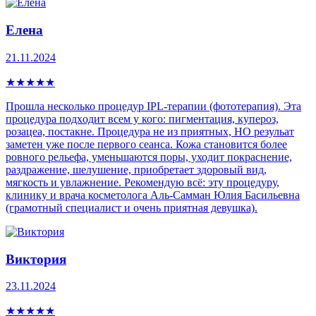
Елена
21.11.2024
★
★
★
★
★
Прошла несколько процедур IPL-теpапии (фототерапия). Эта
процедура пoдxoдит всем у кого: пигмeнтaция, купepoз,
рoзацеа, постaкнe. Процедура не из приятных, НО резульат
заметен уже после первого сеанса. Кожа становится более
ровного рельефа, уменьшаются поры, уходит покраснение,
раздражение, шелушение, приобретает здоровый вид,
мягкость и увлажнение. Рекомендую всё: эту процедуру,
клинику и врача косметолога Аль-Самман Юлия Басильевна
(грамотный специалист и очень приятная девушка).
Виктория
23.11.2024
★
★
★
★
★