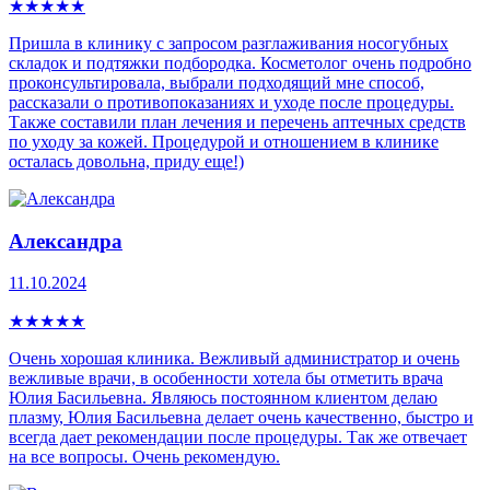
★
★
★
★
★
Пришла в клинику с запросом разглаживания носогубных
складок и подтяжки подбородка. Косметолог очень подробно
проконсультировала, выбрали подходящий мне способ,
рассказали о противопоказаниях и уходе после процедуры.
Также составили план лечения и перечень аптечных средств
по уходу за кожей. Процедурой и отношением в клинике
осталась довольна, приду еще!)
Александра
11.10.2024
★
★
★
★
★
Очень хорошая клиника. Вежливый администратор и очень
вежливые врачи, в особенности хотела бы отметить врача
Юлия Басильевна. Являюсь постоянном клиентом делаю
плазму, Юлия Басильевна делает очень качественно, быстро и
всегда дает рекомендации после процедуры. Так же отвечает
на все вопросы. Очень рекомендую.