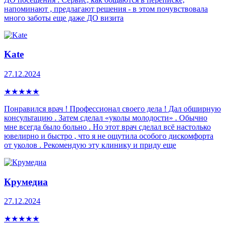
напоминают , предлагают решения - в этом почувствовала
много заботы еще даже ДО визита
Kate
27.12.2024
★
★
★
★
★
Понравился врач ! Профессионал своего дела ! Дал обширную
консультацию . Затем сделал «уколы молодости» . Обычно
мне всегда было больно . Но этот врач сделал всё настолько
ювелирно и быстро , что я не ощутила особого дискомфорта
от уколов . Рекомендую эту клинику и приду еще
Крумедиа
27.12.2024
★
★
★
★
★