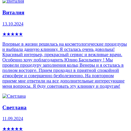
Виталия
13.10.2024
★
★
★
★
★
Впервые в жизни решилась на косметологические процедуры
и выбрала данную клинику. Я осталась очень довольна!
Красивый интерьер, прекрасный сервис и вежливые врачи.
Особенно хочу поблагодарить Юлию Басильевну ! Мы
провели процедуру заполнения кольц Венеры и я осталась в
полном восторге. Прием проходил в приятной спокойной
атмосфере и совершенно безболезненно. На повторном
приеме мне ответили на все дополнительные интересующие
меня вопросы. Я буду советовать эту клинику и подругам!
Светлана
11.09.2024
★
★
★
★
★