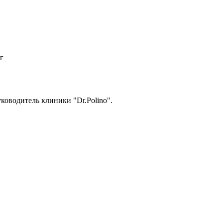
г
уководитель клиники "Dr.Polino".