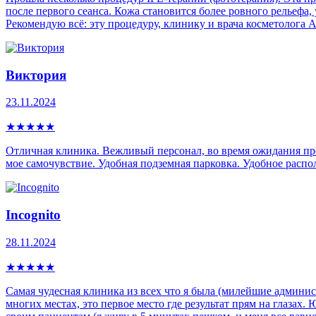
после первого сеанса. Кожа становится более ровного рельефа
Рекомендую всё: эту процедуру, клинику и врача косметолога
Виктория
23.11.2024
★
★
★
★
★
Отличная клиника. Вежливый персонал, во время ожидания пр
мое самочувствие. Удобная подземная парковка. Удобное распо
Incognito
28.11.2024
★
★
★
★
★
Самая чудесная клиника из всех что я была (милейшие админист
многих местах, это первое место где результат прям на глазах