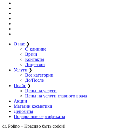
О нас
❯
О клинике
Врачи
Контакты
Лицензии
Услуги
❯
Все категории
До/После
Прайс
❯
Цены на услуги
Цены на услуги главного врача
Акции
Магазин косметики
Депозиты
Подарочные сертификаты
dr. Polino – Красиво быть собой!