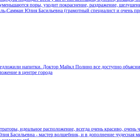
, уменьшаются поры, уходит покраснение, раздражение, шелушени
 Аль-Самман Юлия Басильевна (грамотный специалист и очень пр
едложили напитки. Доктор Майкл Полино все доступно объясни
ложение в центре города
раторы, идеальное расположение, всегда очень красиво, очень чи
. Юлия Басильевна - мастер волшебник, и в дополнение чудесная