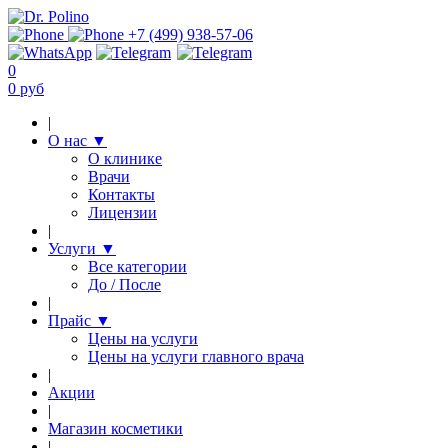
+7 (499) 938-57-06
0
0 руб
|
О нас
▼
О клинике
Врачи
Контакты
Лицензии
|
Услуги
▼
Все категории
До / После
|
Прайс
▼
Цены на услуги
Цены на услуги главного врача
|
Акции
|
Магазин косметики
|