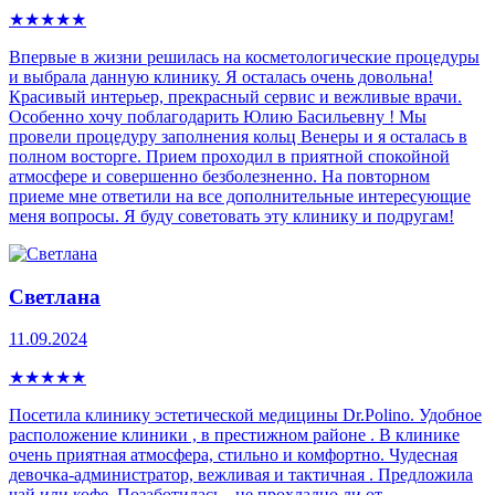
★
★
★
★
★
Впервые в жизни решилась на косметологические процедуры
и выбрала данную клинику. Я осталась очень довольна!
Красивый интерьер, прекрасный сервис и вежливые врачи.
Особенно хочу поблагодарить Юлию Басильевну ! Мы
провели процедуру заполнения кольц Венеры и я осталась в
полном восторге. Прием проходил в приятной спокойной
атмосфере и совершенно безболезненно. На повторном
приеме мне ответили на все дополнительные интересующие
меня вопросы. Я буду советовать эту клинику и подругам!
Светлана
11.09.2024
★
★
★
★
★
Посетила клинику эстетической медицины Dr.Polino. Удобное
расположение клиники , в престижном районе . В клинике
очень приятная атмосфера, стильно и комфортно. Чудесная
девочка-администратор, вежливая и тактичная . Предложила
чай или кофе. Позаботилась - не прохладно ли от