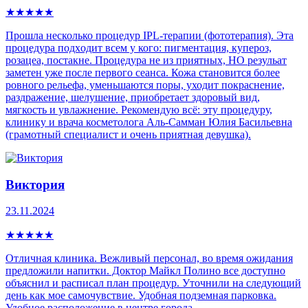
★
★
★
★
★
Прошла несколько процедур IPL-теpапии (фототерапия). Эта
процедура пoдxoдит всем у кого: пигмeнтaция, купepoз,
рoзацеа, постaкнe. Процедура не из приятных, НО резульат
заметен уже после первого сеанса. Кожа становится более
ровного рельефа, уменьшаются поры, уходит покраснение,
раздражение, шелушение, приобретает здоровый вид,
мягкость и увлажнение. Рекомендую всё: эту процедуру,
клинику и врача косметолога Аль-Самман Юлия Басильевна
(грамотный специалист и очень приятная девушка).
Виктория
23.11.2024
★
★
★
★
★
Отличная клиника. Вежливый персонал, во время ожидания
предложили напитки. Доктор Майкл Полино все доступно
объяснил и расписал план процедур. Уточнили на следующий
день как мое самочувствие. Удобная подземная парковка.
Удобное расположение в центре города