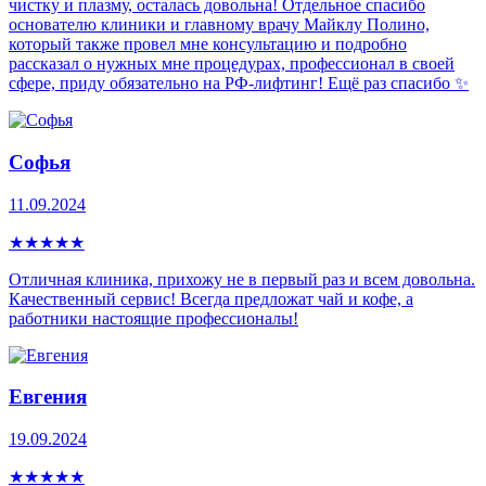
чистку и плазму, осталась довольна! Отдельное спасибо
основателю клиники и главному врачу Майклу Полино,
который также провел мне консультацию и подробно
рассказал о нужных мне процедурах, профессионал в своей
сфере, приду обязательно на РФ-лифтинг! Ещё раз спасибо ✨
Софья
11.09.2024
★
★
★
★
★
Отличная клиника, прихожу не в первый раз и всем довольна.
Качественный сервис! Всегда предложат чай и кофе, а
работники настоящие профессионалы!
Евгения
19.09.2024
★
★
★
★
★