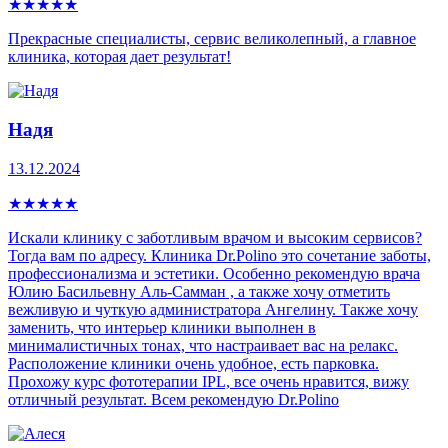
★
★
★
★
★
Прекрасные специалисты, сервис великолепный, а главное
клиника, которая дает результат!
Надя
13.12.2024
★
★
★
★
★
Искали клинику с заботливым врачом и высоким сервисов?
Тогда вам по адресу. Клиника Dr.Polino это сочетание заботы,
профессионализма и эстетики. Особенно рекомендую врача
Юлию Басильевну Аль-Самман , а также хочу отметить
вежливую и чуткую администратора Ангелину. Также хочу
заменить, что интерьер клиники выполнен в
минималистичных тонах, что настраивает вас на релакс.
Расположение клиники очень удобное, есть парковка.
Прохожу курс фототерапии IPL, все очень нравится, вижу
отличный результат. Всем рекомендую Dr.Polino