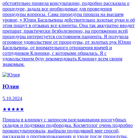
обстоятельно провела консультацию, подробно рассказала о
процедуре, задала все необходимые для проведения
процедуры вопросы. Сама процедура прошла на высшем
уровне, у Юлии Басильевны действительно золотые руки и об
этом пишут в отзывах все клиенты. Она так аккуратно вводит
препарат, практически безболезненно, на протяжении всей
процедуры интересуется состоянием пациента. Я получила
огромное удовольствие от процедуры, от золотых рук Юлии
Басильевны, от внимательного отношения врачей и
сотрудников Клиники, с которыми общалась. Я с
удовольствием буду рекомендовать Клинику всем своим
знакомым.
Юлия
5.10.2024
★
★
★
★
★
Пришла в клинику с запросом разглаживания носогубных
складок и подтяжки подбородка. Косметолог очень подробно
проконсультировала, выбрали подходящий мне способ,
рассказали о противопоказаниях и уходе после процедуры.