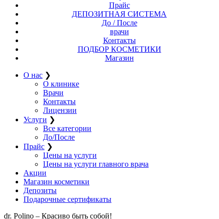
Прайс
ДЕПОЗИТНАЯ СИСТЕМА
До / После
врачи
Контакты
ПОДБОР КОСМЕТИКИ
Магазин
О нас
❯
О клинике
Врачи
Контакты
Лицензии
Услуги
❯
Все категории
До/После
Прайс
❯
Цены на услуги
Цены на услуги главного врача
Акции
Магазин косметики
Депозиты
Подарочные сертификаты
dr. Polino – Красиво быть собой!