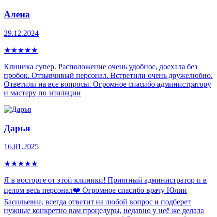
Алена
29.12.2024
★
★
★
★
★
Клиника супер. Расположение очень удобное, доехала без
пробок. Отзывчивый персонал. Встретили очень дружелюбно.
Ответили на все вопросы. Огромное спасибо администратору
и мастеру по эпиляции
Дарья
16.01.2025
★
★
★
★
★
Я в восторге от этой клиники! Приятный администратор и в
целом весь персонал❤️ Огромное спасибо врачу Юлии
Басильевне, всегда ответит на любой вопрос и подберет
нужные конкретно вам процедуры, недавно у неё же делала