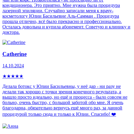
кондиционера. Это приятно. Мне нужна была процедура
лазерной эпиляции. Случайно записали меня к врачу-
косметологу Юлии Басильевне Аль-Самман . Процедура
прошла отлично, всё было прекрасно и профессионально.
Осталась довольна и купила абонемент. Советую и клинику и
доктора.
Catherine
14.10.2024
★
★
★
★
★
Делала ботокс у Юлии Басильевны, у неё дар - ни разу не
делали так хорошо с точки зрения конечного результата, а
вышло просто идеально, но ещё и процесса - было совсем не
больно, очень быстро, с большой заботой обо мне. Я очень
благодарна, обязательно вернусь ещё много раз, за данной
процедурой только сюда и только к Юлии. Спасибо! ❤️