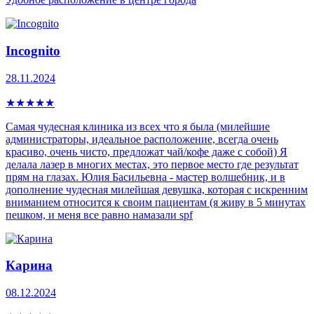
Incognito
28.11.2024
★
★
★
★
★
Самая чудесная клиника из всех что я была (милейшие
администраторы, идеальное расположение, всегда очень
красиво, очень чисто, предложат чай/кофе даже с собой) Я
делала лазер в многих местах, это первое место где результат
прям на глазах. Юлия Басильевна - мастер волшебник, и в
дополнение чудесная милейшая девушка, которая с искренним
вниманием относится к своим пациентам (я живу в 5 минутах
пешком, и меня все равно намазали spf
Карина
08.12.2024