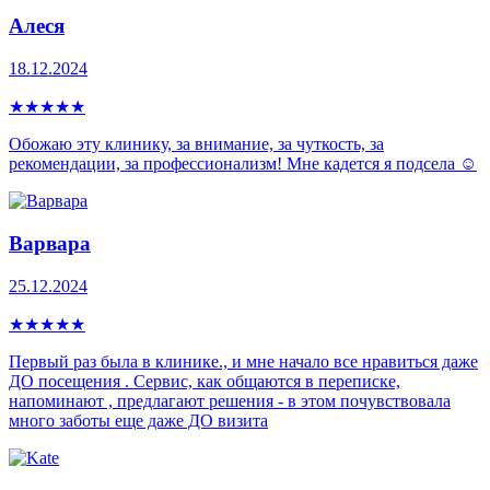
Алеся
18.12.2024
★
★
★
★
★
Обожаю эту клинику, за внимание, за чуткость, за
рекомендации, за профессионализм! Мне кадется я подсела ☺️
Варвара
25.12.2024
★
★
★
★
★
Первый раз была в клинике., и мне начало все нравиться даже
ДО посещения . Сервис, как общаются в переписке,
напоминают , предлагают решения - в этом почувствовала
много заботы еще даже ДО визита