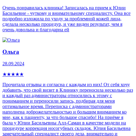
Очень понравилась клиника! Записалась на прием к Юлии
Басильевне - чуткому и внимательному специалисту. Она все
подробно изложила по уходу за проблемной кожей лица,
сделала несколько процедур, и уже виден результат, чем я
очень довольна и благодарна ей
Ольга
28.09.2024
★
★
★
★
★
Прочитала отзывы и согласна с каждым из них! От себя хочу
добавить, что свой визит в Клинику переносила несколько раз
и каждый раз администраторы относились к этому с
пониманием и переносили запись, подбирая для меня
оптимальное время. Переписка с администраторами
наполнена доброжелательностью и большим вниманием ко
мне, как к пациенту, за что большое спасибо! На приёме я
была у Юлии Басильевны Алл-Саман в качестве модели на
процедуре коррекция носогубных складок. Юлия Басильевна
замечательный специалист своего дела, внимательно и