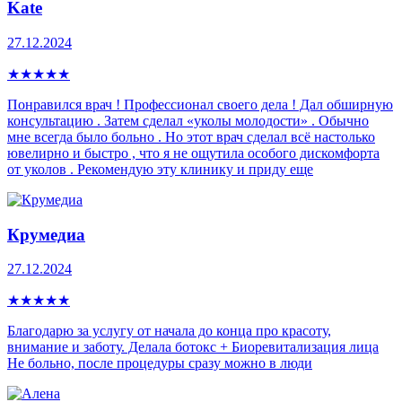
Kate
27.12.2024
★
★
★
★
★
Понравился врач ! Профессионал своего дела ! Дал обширную
консультацию . Затем сделал «уколы молодости» . Обычно
мне всегда было больно . Но этот врач сделал всё настолько
ювелирно и быстро , что я не ощутила особого дискомфорта
от уколов . Рекомендую эту клинику и приду еще
Крумедиа
27.12.2024
★
★
★
★
★
Благодарю за услугу от начала до конца про красоту,
внимание и заботу. Делала ботокс + Биоревитализация лица
Не больно, после процедуры сразу можно в люди