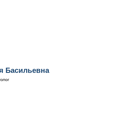
я Басильевна
толог