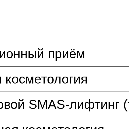
ционный приём
 косметология
овой SMAS-лифтинг (