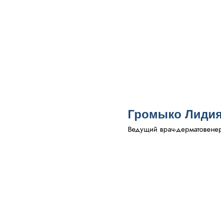
Громыко Лидия
Ведущий врач-дерматовенеро