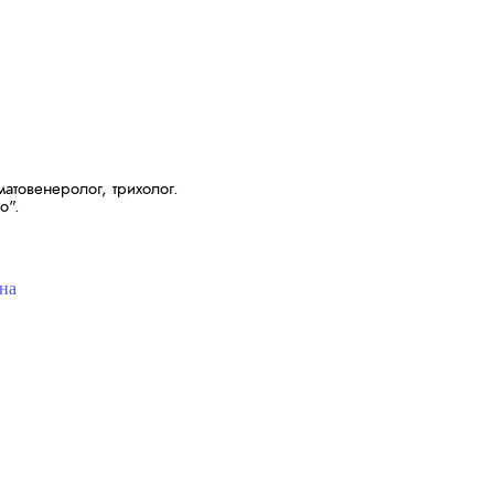
атовенеролог, трихолог.
o".