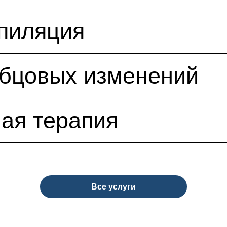
пиляция
убцовых изменений
ая терапия
Все услуги