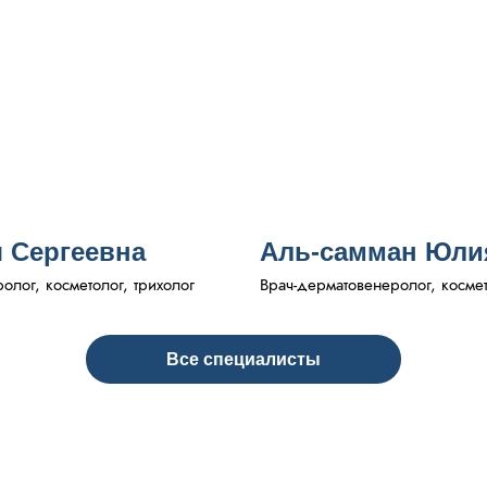
 Сергеевна
Аль-самман Юли
лог, косметолог, трихолог
Врач-дерматовенеролог, косме
Все специалисты