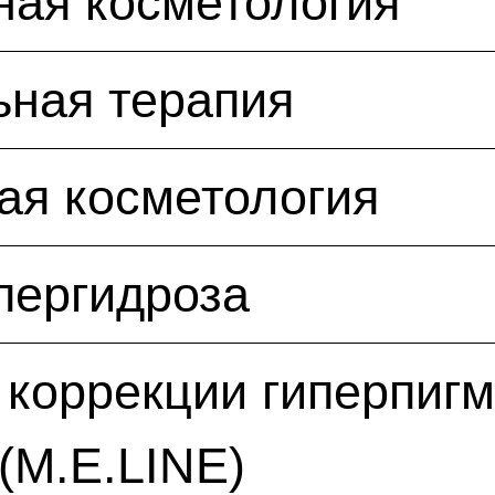
ная косметология
ьная терапия
ая косметология
пергидроза
коррекции гиперпиг
(M.E.LINE)