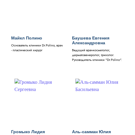
Майкл Полино
Баушева Евгения
Александровна
Основатель клиники Dr.Polino, врач
- пластический хирург
Ведущий врач-косметолог,
дерматовенеролог, трихолог.
Руководитель клиники "Dr.Polino".
Громыко Лидия
Аль-самман Юлия