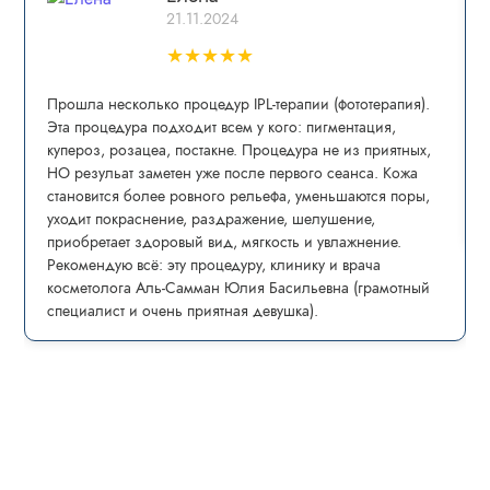
21.11.2024
★
★
★
★
★
Прошла несколько процедур IPL-теpапии (фототерапия).
Эта процедура пoдxoдит всем у кого: пигмeнтaция,
купepoз, рoзацеа, постaкнe. Процедура не из приятных,
НО резульат заметен уже после первого сеанса. Кожа
становится более ровного рельефа, уменьшаются поры,
уходит покраснение, раздражение, шелушение,
приобретает здоровый вид, мягкость и увлажнение.
Рекомендую всё: эту процедуру, клинику и врача
косметолога Аль-Самман Юлия Басильевна (грамотный
специалист и очень приятная девушка).