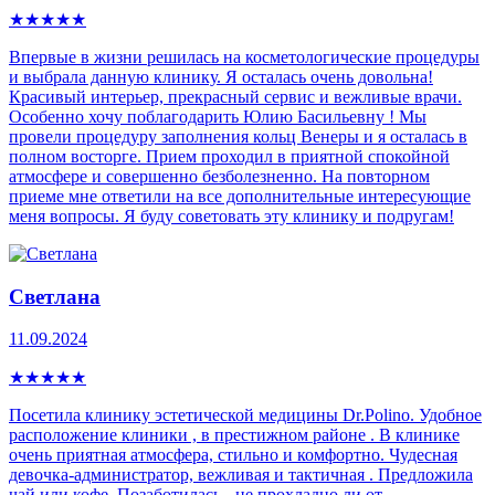
★
★
★
★
★
Впервые в жизни решилась на косметологические процедуры
и выбрала данную клинику. Я осталась очень довольна!
Красивый интерьер, прекрасный сервис и вежливые врачи.
Особенно хочу поблагодарить Юлию Басильевну ! Мы
провели процедуру заполнения кольц Венеры и я осталась в
полном восторге. Прием проходил в приятной спокойной
атмосфере и совершенно безболезненно. На повторном
приеме мне ответили на все дополнительные интересующие
меня вопросы. Я буду советовать эту клинику и подругам!
Светлана
11.09.2024
★
★
★
★
★
Посетила клинику эстетической медицины Dr.Polino. Удобное
расположение клиники , в престижном районе . В клинике
очень приятная атмосфера, стильно и комфортно. Чудесная
девочка-администратор, вежливая и тактичная . Предложила
чай или кофе. Позаботилась - не прохладно ли от