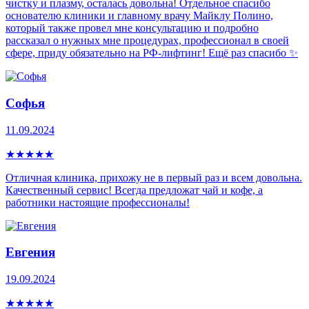
чистку и плазму, осталась довольна! Отдельное спасибо
основателю клиники и главному врачу Майклу Полино,
который также провел мне консультацию и подробно
рассказал о нужных мне процедурах, профессионал в своей
сфере, приду обязательно на РФ-лифтинг! Ещё раз спасибо ✨
Софья
11.09.2024
★
★
★
★
★
Отличная клиника, прихожу не в первый раз и всем довольна.
Качественный сервис! Всегда предложат чай и кофе, а
работники настоящие профессионалы!
Евгения
19.09.2024
★
★
★
★
★