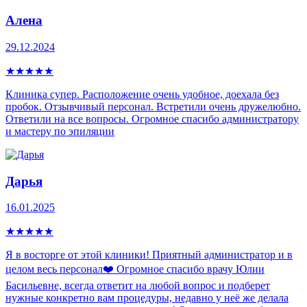
Алена
29.12.2024
★
★
★
★
★
Клиника супер. Расположение очень удобное, доехала без
пробок. Отзывчивый персонал. Встретили очень дружелюбно.
Ответили на все вопросы. Огромное спасибо администратору
и мастеру по эпиляции
Дарья
16.01.2025
★
★
★
★
★
Я в восторге от этой клиники! Приятный администратор и в
целом весь персонал❤️ Огромное спасибо врачу Юлии
Басильевне, всегда ответит на любой вопрос и подберет
нужные конкретно вам процедуры, недавно у неё же делала