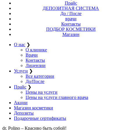
Прайс
ДЕПОЗИТНАЯ СИСТЕМА
До / После
врачи
Контакты
ПОДБОР КОСМЕТИКИ
Магазин
О нас
❯
О клинике
Врачи
Контакты
Лицензии
Услуги
❯
Все категории
До/После
Прайс
❯
Цены на услуги
Цены на услуги главного врача
Акции
Магазин косметики
Депозиты
Подарочные сертификаты
dr. Polino – Красиво быть собой!