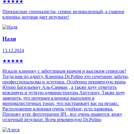
★
★
★
★
★
Прекрасные специалисты, сервис великолепный, а главное
клиника, которая дает результат!
Надя
13.12.2024
★
★
★
★
★
Искали клинику с заботливым врачом и высоким сервисов?
Тогда вам по адресу. Клиника Dr.Polino это сочетание заботы,
профессионализма и эстетики. Особенно рекомендую врача
Юлию Басильевну Аль-Самман , а также хочу отметить
вежливую и чуткую администратора Ангелину. Также хочу
заменить, что интерьер клиники выполнен в
минималистичных тонах, что настраивает вас на релакс.
Расположение клиники очень удобное, есть парковка.
Прохожу курс фототерапии IPL, все очень нравится, вижу
отличный результат. Всем рекомендую Dr.Polino