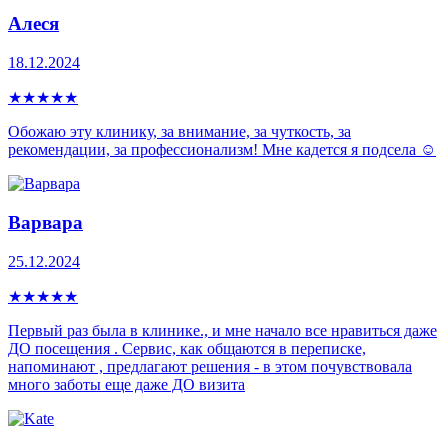
Алеся
18.12.2024
★
★
★
★
★
Обожаю эту клинику, за внимание, за чуткость, за
рекомендации, за профессионализм! Мне кадется я подсела ☺️
Варвара
25.12.2024
★
★
★
★
★
Первый раз была в клинике., и мне начало все нравиться даже
ДО посещения . Сервис, как общаются в переписке,
напоминают , предлагают решения - в этом почувствовала
много заботы еще даже ДО визита