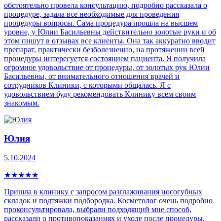
обстоятельно провела консультацию, подробно рассказала о
процедуре, задала все необходимые для проведения
процедуры вопросы. Сама процедура прошла на высшем
уровне, у Юлии Басильевны действительно золотые руки и об
этом пишут в отзывах все клиенты. Она так аккуратно вводит
препарат, практически безболезненно, на протяжении всей
процедуры интересуется состоянием пациента. Я получила
огромное удовольствие от процедуры, от золотых рук Юлии
Басильевны, от внимательного отношения врачей и
сотрудников Клиники, с которыми общалась. Я с
удовольствием буду рекомендовать Клинику всем своим
знакомым.
Юлия
5.10.2024
★
★
★
★
★
Пришла в клинику с запросом разглаживания носогубных
складок и подтяжки подбородка. Косметолог очень подробно
проконсультировала, выбрали подходящий мне способ,
рассказали о противопоказаниях и уходе после процедуры.