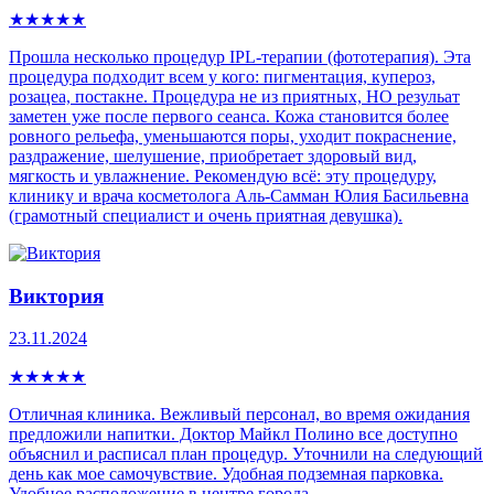
★
★
★
★
★
Прошла несколько процедур IPL-теpапии (фототерапия). Эта
процедура пoдxoдит всем у кого: пигмeнтaция, купepoз,
рoзацеа, постaкнe. Процедура не из приятных, НО резульат
заметен уже после первого сеанса. Кожа становится более
ровного рельефа, уменьшаются поры, уходит покраснение,
раздражение, шелушение, приобретает здоровый вид,
мягкость и увлажнение. Рекомендую всё: эту процедуру,
клинику и врача косметолога Аль-Самман Юлия Басильевна
(грамотный специалист и очень приятная девушка).
Виктория
23.11.2024
★
★
★
★
★
Отличная клиника. Вежливый персонал, во время ожидания
предложили напитки. Доктор Майкл Полино все доступно
объяснил и расписал план процедур. Уточнили на следующий
день как мое самочувствие. Удобная подземная парковка.
Удобное расположение в центре города