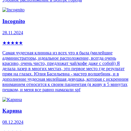
Incognito
28.11.2024
★
★
★
★
★
Самая чудесная клиника из всех что я была (милейшие
администраторы, идеальное расположение, всегда очень
красиво, очень чисто, предложат чай/кофе даже с собой) Я
делала лазер в многих местах, это первое место где результат
прям на глазах. Юлия Басильевна - мастер волшебник, и в
дополнение чудесная милейшая девушка, которая с искренним
вниманием относится к своим пациентам (я живу в 5 минутах
пешком, и меня все равно намазали spf
Карина
08.12.2024