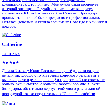
кондиционера. Это приятно. Мне нужна была процедура
лазерной эпиляции. Случайно записали меня к врачу-
косметологу Юлии Басильевне Аль-Самман . Процедура
прошла отлично, всё было прекрасно и профессионально.
Осталась довольна и купила абонемент. Советую и клинику и
доктора.
Catherine
14.10.2024
★
★
★
★
★
Делала ботокс у Юлии Басильевны, у неё дар - ни разу не
делали так хорошо с точки зрения конечного результата, а
вышло просто идеально, но ещё и процесса - было совсем не
больно, очень быстро, с большой заботой обо мне. Я очень
благодарна, обязательно вернусь ещё много раз, за данной
процедурой только сюда и только к Юлии. Спасибо! ❤️