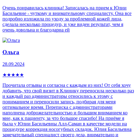
Очень понравилась клиника! Записалась на прием к Юлии
Басильевне - чуткому и внимательному специалисту. Она все
подробно изложила по уходу за проблемной кожей лица,
сделала несколько процедур, и уже виден результат, чем я
очень довольна и благодарна ей
Ольга
28.09.2024
★
★
★
★
★
Прочитала отзывы и согласна с каждым из них! От себя хочу
добавить, что свой визит в Клинику переносила несколько раз
и каждый раз администраторы относились к этому с
пониманием и переносили запись, подбирая для меня
оптимальное время. Переписка с администраторами
наполнена доброжелательностью и большим вниманием ко
мне, как к пациенту, за что большое спасибо! На приёме я
была у Юлии Басильевны Алл-Саман в качестве модели на
процедуре коррекция носогубных складок. Юлия Басильевна
замечательный специалист своего дела, внимательно и