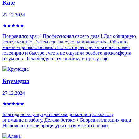
Kate
27.12.2024
★
★
★
★
★
Понравился врач ! Профессионал своего дела ! Дал обширную
консультацию . Затем сделал «уколы молодости» . Обычно
мне всегда было больно . Но этот врач сделал всё настолько
ювелирно и быстро , что я не ощутила особого дискомфорта
от уколов . Рекомендую эту клинику и приду еще
Крумедиа
27.12.2024
★
★
★
★
★
Благодарю за услугу от начала до конца про красоту,
внимание и заботу. Делала ботокс + Биоревитализация лица
Не больно, после процедуры сразу можно в люди