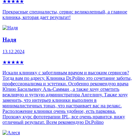
★
★
★
★
★
Прекрасные специалисты, сервис великолепный, а главное
клиника, которая дает результат!
Надя
13.12.2024
★
★
★
★
★
Искали клинику с заботливым врачом и высоким сервисов?
Тогда вам по адресу. Клиника Dr.Polino это сочетание заботы,
профессионализма и эстетики. Особенно рекомендую врача
Юлию Басильевну Аль-Самман , а также хочу отметить
вежливую и чуткую администратора Ангелину. Также хочу
заменить, что интерьер клиники выполнен в
минималистичных тонах, что настраивает вас на релакс.
Расположение клиники очень удобное, есть парковка.
Прохожу курс фототерапии IPL, все очень нравится, вижу
отличный результат. Всем рекомендую Dr.Polino