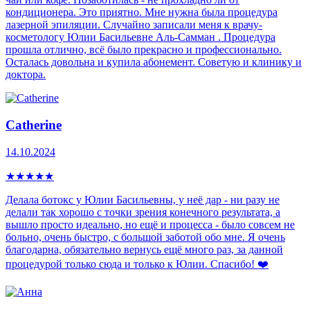
кондиционера. Это приятно. Мне нужна была процедура
лазерной эпиляции. Случайно записали меня к врачу-
косметологу Юлии Басильевне Аль-Самман . Процедура
прошла отлично, всё было прекрасно и профессионально.
Осталась довольна и купила абонемент. Советую и клинику и
доктора.
Catherine
14.10.2024
★
★
★
★
★
Делала ботокс у Юлии Басильевны, у неё дар - ни разу не
делали так хорошо с точки зрения конечного результата, а
вышло просто идеально, но ещё и процесса - было совсем не
больно, очень быстро, с большой заботой обо мне. Я очень
благодарна, обязательно вернусь ещё много раз, за данной
процедурой только сюда и только к Юлии. Спасибо! ❤️