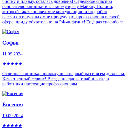
чистку и плазму, осталась довольна! Отдельное спасибо
основателю клиники и главному врачу Майклу Полино,
который также провел мне консультацию и подробно
рассказал о нужных мне процедурах, профессионал в своей
сфере, приду обязательно на РФ-лифтинг! Ещё раз спасибо ✨
Софья
11.09.2024
★
★
★
★
★
Отличная клиника, прихожу не в первый раз и всем довольна.
Качественный сервис! Всегда предложат чай и кофе, а
работники настоящие профессионалы!
Евгения
19.09.2024
★
★
★
★
★