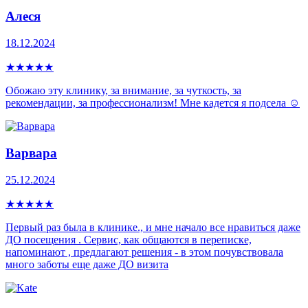
Алеся
18.12.2024
★
★
★
★
★
Обожаю эту клинику, за внимание, за чуткость, за
рекомендации, за профессионализм! Мне кадется я подсела ☺️
Варвара
25.12.2024
★
★
★
★
★
Первый раз была в клинике., и мне начало все нравиться даже
ДО посещения . Сервис, как общаются в переписке,
напоминают , предлагают решения - в этом почувствовала
много заботы еще даже ДО визита