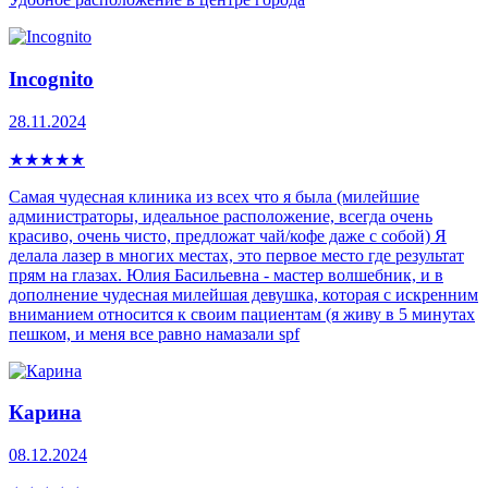
Incognito
28.11.2024
★
★
★
★
★
Самая чудесная клиника из всех что я была (милейшие
администраторы, идеальное расположение, всегда очень
красиво, очень чисто, предложат чай/кофе даже с собой) Я
делала лазер в многих местах, это первое место где результат
прям на глазах. Юлия Басильевна - мастер волшебник, и в
дополнение чудесная милейшая девушка, которая с искренним
вниманием относится к своим пациентам (я живу в 5 минутах
пешком, и меня все равно намазали spf
Карина
08.12.2024