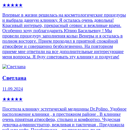
★
★
★
★
★
Впервые в жизни решилась на косметологические процедуры
и выбрала данную клинику. Я осталась очень довольна!
Красивый интерьер, прекрасный сервис и вежливые врачи.
Особенно хочу поблагодарить Юлию Басильевну ! Мы
провели процедуру заполнения кольц Венеры и я осталась в
полном восторге. Прием проходил в приятной спокойной
атмосфере и совершенно безболезненно. На повторном
приеме мне ответили на все дополнительные интересующие
меня вопросы. Я буду советовать эту клинику и подругам!
Светлана
11.09.2024
★
★
★
★
★
Посетила клинику эстетической медицины Dr.Polino. Удобное
расположение клиники , в престижном районе . В клинике
очень приятная атмосфера, стильно и комфортно. Чудесная
девочка-администратор, вежливая и тактичная . Предложила
чай или кофе. Позаботилась - не прохладно ли от