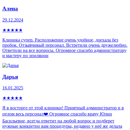
Алена
29.12.2024
★
★
★
★
★
Клиника супер. Расположение очень удобное, доехала без
пробок. Отзывчивый персонал. Встретили очень дружелюбно.
Ответили на все вопросы. Огромное спасибо администратору
и мастеру по эпиляции
Дарья
16.01.2025
★
★
★
★
★
Я в восторге от этой клиники! Приятный администратор и в
целом весь персонал❤️ Огромное спасибо врачу Юлии
Басильевне, всегда ответит на любой вопрос и подберет
нужные конкретно вам процедуры, недавно у неё же делала