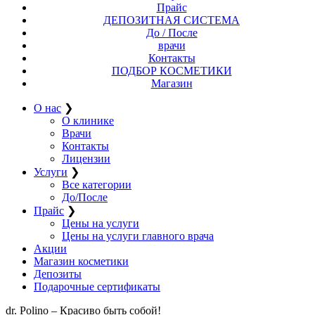
Прайс
ДЕПОЗИТНАЯ СИСТЕМА
До / После
врачи
Контакты
ПОДБОР КОСМЕТИКИ
Магазин
О нас
❯
О клинике
Врачи
Контакты
Лицензии
Услуги
❯
Все категории
До/После
Прайс
❯
Цены на услуги
Цены на услуги главного врача
Акции
Магазин косметики
Депозиты
Подарочные сертификаты
dr. Polino – Красиво быть собой!