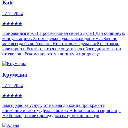
Kate
27.12.2024
★
★
★
★
★
Понравился врач ! Профессионал своего дела ! Дал обширную
консультацию . Затем сделал «уколы молодости» . Обычно
мне всегда было больно . Но этот врач сделал всё настолько
ювелирно и быстро , что я не ощутила особого дискомфорта
от уколов . Рекомендую эту клинику и приду еще
Крумедиа
27.12.2024
★
★
★
★
★
Благодарю за услугу от начала до конца про красоту,
внимание и заботу. Делала ботокс + Биоревитализация лица
Не больно, после процедуры сразу можно в люди