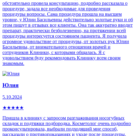
обстоятельно провела консультацию, подробно рассказала о
процедуре, задала все необходимые для проведения
процедуры вопросы. Сама процедура прошла на высшем
уровне, у Юлии Басильевны действительно золотые руки и об
этом пишут в отзывах все клиенты. Она так аккуратно вводит
препарат, практически безболезненно, на протяжении всей
процедуры интересуется состоянием пациента. Я получила
огромное удовольствие от процедуры, от золотых рук Юлии
Басильевны, от внимательного отношения врачей и
сотрудников Клиники, с которыми общалась. Я с
удовольствием буду рекомендовать Клинику всем своим
знакомым.
Юлия
5.10.2024
★
★
★
★
★
Пришла в клинику с запросом разглаживания носогубных
складок и подтяжки подбородка. Косметолог очень подробно
проконсультировала, выбрали подходящий мне способ,
рассказали о противопоказаниях и уходе после процедуры.