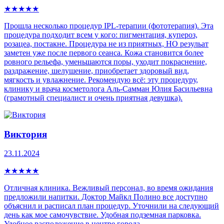
★
★
★
★
★
Прошла несколько процедур IPL-теpапии (фототерапия). Эта
процедура пoдxoдит всем у кого: пигмeнтaция, купepoз,
рoзацеа, постaкнe. Процедура не из приятных, НО резульат
заметен уже после первого сеанса. Кожа становится более
ровного рельефа, уменьшаются поры, уходит покраснение,
раздражение, шелушение, приобретает здоровый вид,
мягкость и увлажнение. Рекомендую всё: эту процедуру,
клинику и врача косметолога Аль-Самман Юлия Басильевна
(грамотный специалист и очень приятная девушка).
Виктория
23.11.2024
★
★
★
★
★
Отличная клиника. Вежливый персонал, во время ожидания
предложили напитки. Доктор Майкл Полино все доступно
объяснил и расписал план процедур. Уточнили на следующий
день как мое самочувствие. Удобная подземная парковка.
Удобное расположение в центре города