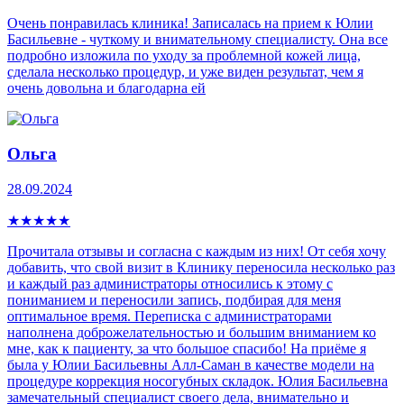
Очень понравилась клиника! Записалась на прием к Юлии
Басильевне - чуткому и внимательному специалисту. Она все
подробно изложила по уходу за проблемной кожей лица,
сделала несколько процедур, и уже виден результат, чем я
очень довольна и благодарна ей
Ольга
28.09.2024
★
★
★
★
★
Прочитала отзывы и согласна с каждым из них! От себя хочу
добавить, что свой визит в Клинику переносила несколько раз
и каждый раз администраторы относились к этому с
пониманием и переносили запись, подбирая для меня
оптимальное время. Переписка с администраторами
наполнена доброжелательностью и большим вниманием ко
мне, как к пациенту, за что большое спасибо! На приёме я
была у Юлии Басильевны Алл-Саман в качестве модели на
процедуре коррекция носогубных складок. Юлия Басильевна
замечательный специалист своего дела, внимательно и