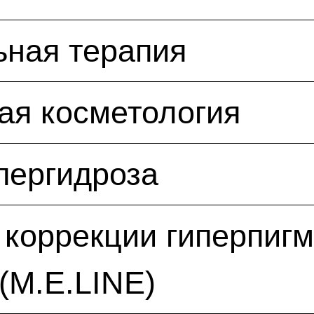
ьная терапия
ая косметология
пергидроза
коррекции гиперпиг
(M.E.LINE)