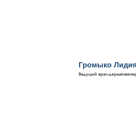
Громыко Лидия
Ведущий врач-дерматовенеро