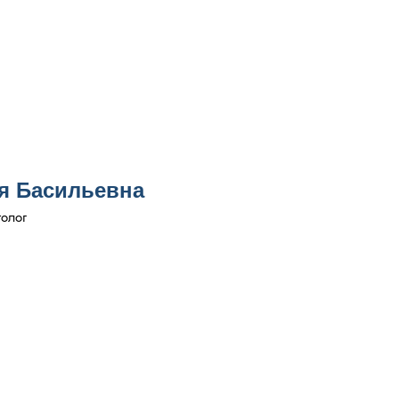
я Басильевна
толог