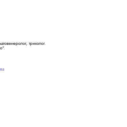
атовенеролог, трихолог.
o".