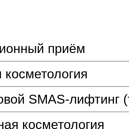
ционный приём
 косметология
овой SMAS-лифтинг (
ная косметология