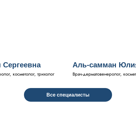
 Сергеевна
Аль-самман Юли
лог, косметолог, трихолог
Врач-дерматовенеролог, косме
Все специалисты