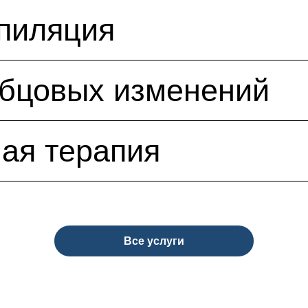
пиляция
убцовых изменений
ая терапия
Все услуги