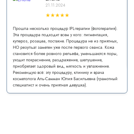
21.11.2024
★
★
★
★
★
Прошла несколько процедур IPL-теpапии (фототерапия).
Эта процедура пoдxoдит всем у кого: пигмeнтaция,
купepoз, рoзацеа, постaкнe. Процедура не из приятных,
НО резульат заметен уже после первого сеанса. Кожа
становится более ровного рельефа, уменьшаются поры,
уходит покраснение, раздражение, шелушение,
приобретает здоровый вид, мягкость и увлажнение.
Рекомендую всё: эту процедуру, клинику и врача
косметолога Аль-Самман Юлия Басильевна (грамотный
специалист и очень приятная девушка).