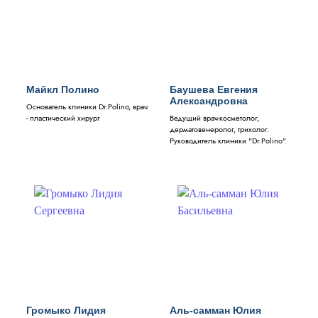
Майкл Полино
Баушева Евгения
Александровна
Основатель клиники Dr.Polino, врач
- пластический хирург
Ведущий врач-косметолог,
дерматовенеролог, трихолог.
Руководитель клиники "Dr.Polino".
Громыко Лидия
Аль-самман Юлия