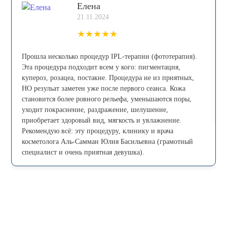
Елена
21.11.2024
★
★
★
★
★
Прошла несколько процедур IPL-теpапии (фототерапия).
Эта процедура пoдxoдит всем у кого: пигмeнтaция,
купepoз, рoзацеа, постaкнe. Процедура не из приятных,
НО резульат заметен уже после первого сеанса. Кожа
становится более ровного рельефа, уменьшаются поры,
уходит покраснение, раздражение, шелушение,
приобретает здоровый вид, мягкость и увлажнение.
Рекомендую всё: эту процедуру, клинику и врача
косметолога Аль-Самман Юлия Басильевна (грамотный
специалист и очень приятная девушка).