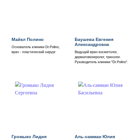
Майкл Полино
Баушева Евгения
Александровна
Основатель клиники Dr.Polino,
врач - пластический хирург
Ведущий врач-косметолог,
дерматовенеролог, трихолог.
Руководитель клиники "Dr.Polino".
Громыко Лидия
Аль-самман Юлия